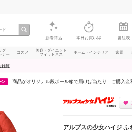
間を。通販・テレビショッピングのショップチャンネル
新着商品
本日お買い得
番組表
ッグ
美容・ダイエット
コスメ
ホーム・インテリア
家電
ンナー
フィットネス
活雑貨
商品がオリジナル段ボール箱で届けば当たり！ご購入金
ーン
アルプスの少女ハイジ ふ