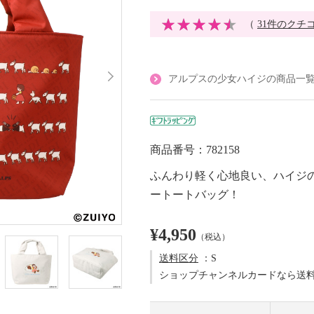
（
31件のクチ
アルプスの少女ハイジの商品一
商品番号：782158
ふんわり軽く心地良い、ハイジ
ートートバッグ！
¥4,950
（税込）
送料区分
：S
ショップチャンネルカードなら送