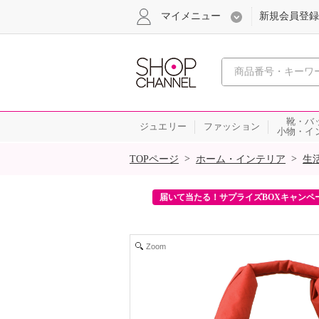
マイメニュー
新規会員登録
心おどる、瞬
靴・バ
ジュエリー
ファッション
小物・イ
SALE
>
>
TOPページ
ホーム・インテリア
生
ンを2回プレゼント！
届いて当たる！サプライズBOXキャンペ
Zoom