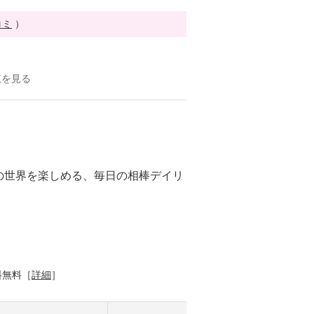
コミ
）
覧を見る
の世界を楽しめる、毎日の相棒デイリ
料無料［
詳細
］