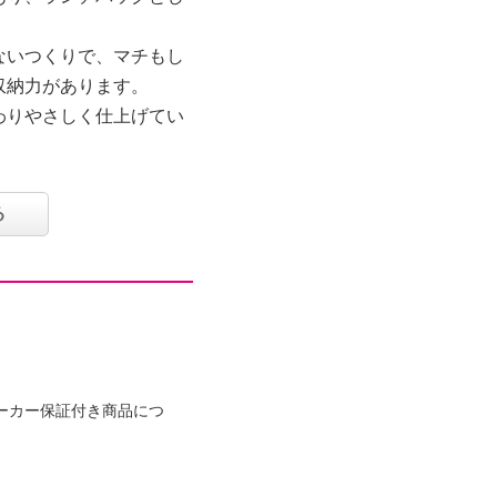
ないつくりで、マチもし
収納力があります。
わりやさしく仕上げてい
、細かいものの仕分けに
る
ト。
うデザインは、お買い物
かけを、ハッピーに楽し
ーカー保証付き商品につ