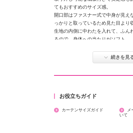
てもおすすめのサイズ感。
開口部はファスナー式で中身が見え
っかりと取っているため見た目より
生地の内側に中わたを入れて、ふん
るので、身体への当たりがソフト。
内側にはポケットを数箇所ほどこし
便利。
続きを見
前面と背面は柄が異なるのもポイン
ハイジと仲間たちの温かな雰囲気漂
やランチタイム、ちょっとしたお出
く彩ってくれます。
お役立ちガイド
【詳細】
カーテンサイズガイド
メ
・開口部：ファスナー（シングル）
いて
・ハンドル：あり（２本）
・メイン室：１室