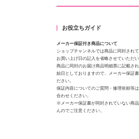
Ｂｌｕｅｔｏｏｔｈ機能も搭載して
繋ぐ事で音楽用のスピーカーにも。
ラジオ機能（ＡＭ／ＦＭ）も搭載し
応しているので万が一の防災用品と
お役立ちガイド
生活防水仕様で、キッチンなどの水
きます。
メーカー保証付き商品について
ショップチャンネルでは商品に同封されて
操作部分は上部にあり、見やすく使
お買い上げ日の記入を省略させていただい
商品に同封のお届け商品明細票に記載され
【サイズ】
始日としておりますので、メーカー保証書
・本体：約幅２８．８×奥行５．３×
ださい。
含まず、アンテナ収納時）
保証内容についてのご質問・修理依頼等は
・送信機：約幅７×奥行２．１×高さ
合わせください。
部含まず）
※メーカー保証書が同封されていない商品
【重さ】
んのでご注意ください。
・本体：約５９０ｇ
・送信機：約２８ｇ（ＡＣアダプタ
【電源】