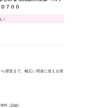
−Ｄ７００
ミ
）
から寝室まで、幅広い用途に使える便
料無料［
詳細
］