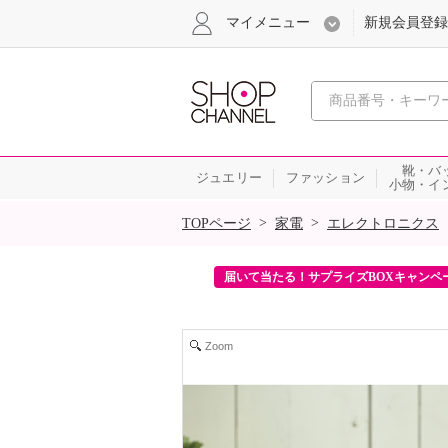
マイメニュー
新規会員登録
心おどる、瞬
靴・バ
ジュエリー
ファッション
小物・イ
SALE
>
>
TOPページ
家電
エレクトロニクス
ンを2回プレゼント！
届いて当たる！サプライズBOXキャンペ
Zoom