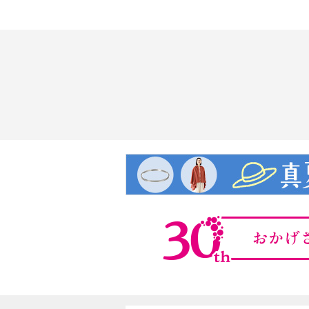
・ＡＣアダプターに接続したＵＳＢ
熱した時はＡＣアダプターをコンセ
・ＡＣアダプターの電源プラグは交
根本まで確実に差し込む
・濡れた手でＡＣアダプターやケー
・機器の上に物を置いたり、異物を
・雨天時の屋外や浴室など、水が直
い場所に置いたり使用したりしない
・次のような場所に置かない
・火のそば、暖房機器のそばなど
・直射日光の当たる場所
・振動の強い場所
・腐食性ガス（亜硫酸ガス、硫化水
ニアなど）の発生する場所
・極端な高温、低温、温度変化の
・ぐらつく台の上や傾いた所など
・炎天下の車内、ほこりや油煙の多