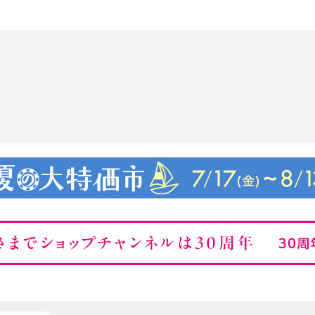
ケーブルが傷んだり、発
ントから抜く
流１００Ｖコンセントに
ブル類を抜き差ししない
入れたりしない
接かかったり、湿気の多
の高温の場所
素、塩素ガス、アンモ
激しい場所
、不安定な場所
い（調理場など）場所