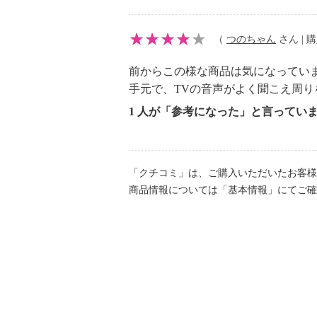
ｍ
・充電時間：約６時間 ※使用状況
【メンテナンス】
（
つのちゃん
さん | 購
※詳細は取扱説明書参照
前からこの様な商品は気になってい
・お手入れの際は必ず電源を切り、
手元で、TVの音声がよく聞こえ周
ＡＣアダプターをコンセントから外
1 人が「参考になった」と言ってい
・定期的に電源プラグをコンセント
を取る。
・本体表面は乾いた柔らかい布でか
汚れがひどい場合のみ、水で濡らし
「クチコミ」は、ご購入いただいたお客様
商品情報については「基本情報」にてご確
ってから丁寧に拭く。
・メラミンスポンジなどの固いスポ
い。
・磨き粉やベンジン、シンナー、ア
用しない。
【使用上の注意】
※詳細は取扱説明書参照