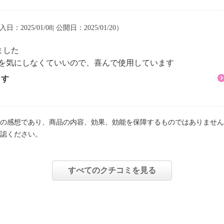
により異なる
入日：2025/01/08| 公開日：2025/01/20）
ました
ＵＳＢケーブルを抜き、
りを気にしなくていいので、喜んで使用しています
す。
ます
から抜き、ゴミやほこり
ら拭きする。
た柔らかい布をよく絞
の感想であり、商品の内容、効果、効能を保障するものではありません
認ください。
ンジやたわしは使用しな
すべてのクチコミを見る
ルコールなどの溶剤は使