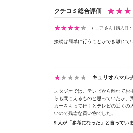
・本体：３．７Ｖ ２６００ｍＡｈ
クチコミ総合評価
・送信機：ＤＣ５Ｖ
【コードの長さ】
（
ニア
さん | 購入日：20
・送信機（ステレオミニプラグケー
・ＵＳＢケーブル：約１ｍ
接続は簡単に行うことができ離れて
【商品仕様詳細】
＜スピーカー＞
・スピーカーユニット：径５２ｍｍ×
・実用最大出力：３Ｗ（右チャンネ
・ヘッドホン端子：径３．５ｍｍ 
キュリオムマルチ
・防水性能：ＩＰＸ４相当
スタジオでは、テレビから離れてお
・受信周波数：ワイドＦＭ 対応Ｆ
らも聞こえるものと思っていたが、
ＡＭ５２２〜１６２０ｋＨｚ
カーをもって行くとテレビの近くの
＜共通＞
いので残念な買い物でした。
・送受信周波数帯：２．４ＧＨｚ
9 人が「参考になった」と言ってい
・通信距離：ＴＶ＝約３０ｍ、Ｂｌ