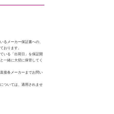
おり、スマートフォンと
ており、ワイドＦＭも対
しても便利。
回りでも安心して使用で
いるメーカー保証書への、
いやすいデザインです。
ております。
ている「出荷日」を保証開
と一緒に大切に保管してく
高さ６．６ｃｍ（突起部
直接各メーカーまでお問い
１．０５ｃｍ（ケーブル
については、適用されませ
ー含まず）