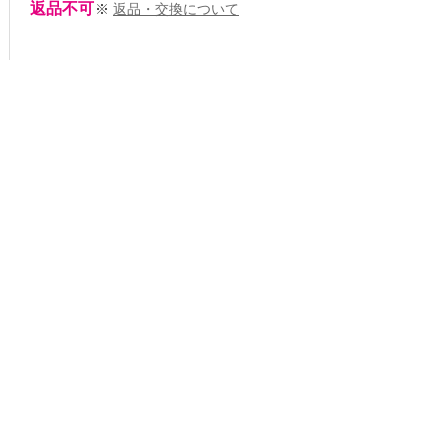
返品不可
※
返品・交換について