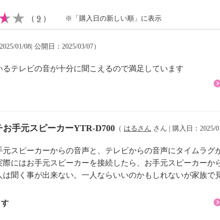
 リチウムイオン電池
（
9
）
※「購入日の新しい順」に表示
25/01/08| 公開日：2025/03/07）
ブル）：約１．６ｍ
いるテレビの音が十分に聞こえるので満足しています
２
ル／左チャンネル）
ステレオミニジャック
お手元スピーカーYTR-D700
（
はるさん
さん | 購入日：2025/01
手元スピーカーからの音声と、テレビからの音声にタイムラグ
Ｍ７６〜１０８ＭＨｚ
実際にはお手元スピーカーを接続したら、お手元スピーカーか
人は聞く事が出来ない。一人ならいいのかもしれないが家族で
ます
ｕｅｔｏｏｔｈ＝約１０