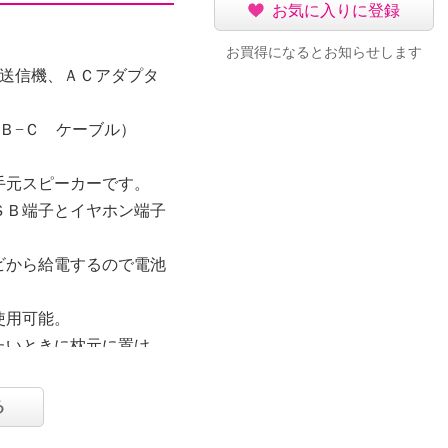
お気に入りに登録
お買得になるとお知らせします
、送信機、ＡＣアダプタ
Ｂ−Ｃ ケーブル）
手元スピーカーです。
ＳＢ端子とイヤホン端子
ビから給電するので電池
使用可能。
たいときに枕元に置け
んな時にも大活躍。
る
聞こえて便利です。