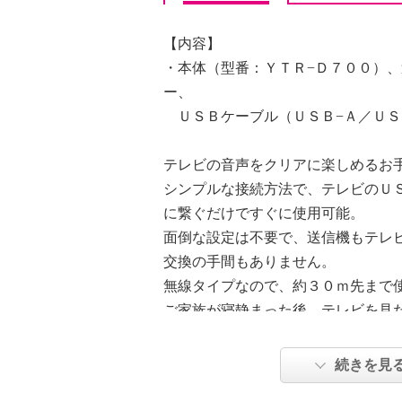
【内容】
・本体（型番：ＹＴＲ−Ｄ７００）
ー、
ＵＳＢケーブル（ＵＳＢ−Ａ／ＵＳ
テレビの音声をクリアに楽しめるお
シンプルな接続方法で、テレビのＵ
に繋ぐだけですぐに使用可能。
面倒な設定は不要で、送信機もテレ
交換の手間もありません。
無線タイプなので、約３０ｍ先まで
ご家族が寝静まった後、テレビを見
ば、小さな音量でも聞こえます。
番組の続きがちょっと気になる、そ
続きを見
キッチンで洗い物をしていてもよく