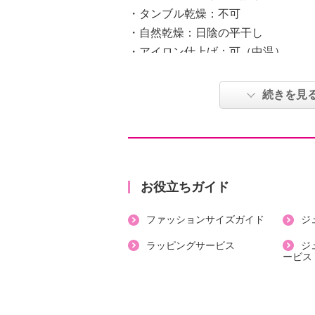
・タンブル乾燥：不可
・自然乾燥：日陰の平干し
・アイロン仕上げ：可（中温）
・ドライクリーニング：石油系ドラ
・ウエットクリーニング：可
続きを見
【個体差あり】
・個体差あり
【原産国（地）】
・中国製
お役立ちガイド
ファッションサイズガイド
ジ
ラッピングサービス
ジ
ービス