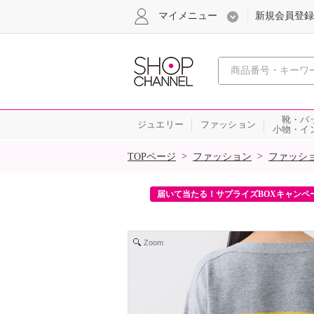
マイメニュー
新規会員登録
心おどる、瞬
靴・バ
ジュエリー
ファッション
小物・イ
SALE
>
>
TOPページ
ファッション
ファッシ
ンを2回プレゼント！
届いて当たる！サプライズBOXキャンペ
Zoom