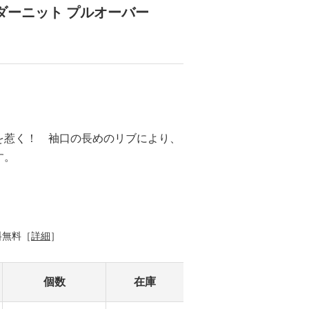
ダーニット プルオーバー
を惹く！ 袖口の長めのリブにより、
す。
料無料［
詳細
］
個数
在庫