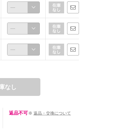
庫なし
返品不可
※
返品・交換について