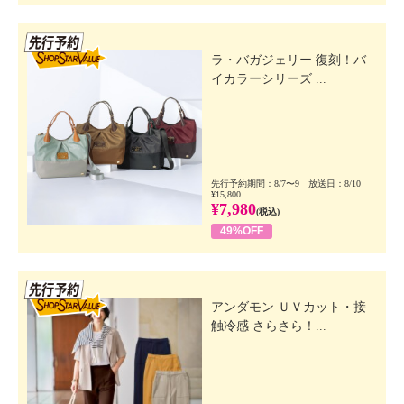
先行SSV
ラ・バガジェリー 復刻！バ
イカラーシリーズ ...
先行予約期間：8/7〜9 放送日：8/10
¥15,800
¥7,980
(税込)
49%OFF
先行SSV
アンダモン ＵＶカット・接
触冷感 さらさら！...