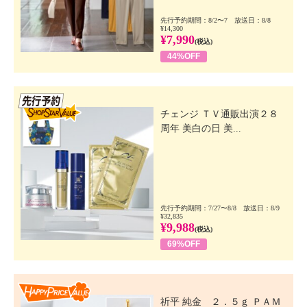
先行予約期間：8/2〜7 放送日：8/8
¥14,300
¥7,990
(税込)
44%OFF
先行SSV
チェンジ ＴＶ通販出演２８
周年 美白の日 美...
先行予約期間：7/27〜8/8 放送日：8/9
¥32,835
¥9,988
(税込)
69%OFF
Happy Price Value
祈平 純金 ２．５ｇ ＰＡＭ