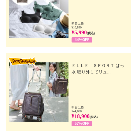
明日以降
¥10,890
¥5,990
(税込)
44%OFF
SHOP STAR VALUE
ＥＬＬＥ ＳＰＯＲＴ はっ
水 取り外してリュ...
明日以降
¥44,000
¥18,900
(税込)
57%OFF