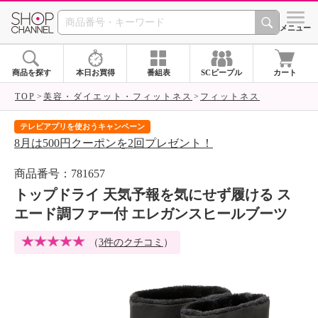
SHOP CHANNEL 
メニュー
商品を探す
本日お買得
番組表
SCピープル
カート
TOP
美容・ダイエット・フィットネス
フィットネス
テレビアプリを使おうキャンペーン
届
8月は500円クーポンを2回プレゼント！
ご
商品番号：781657
トップドライ 天気予報を気にせず履ける ス
エード調ファー付 エレガンスヒールブーツ
（
3件のクチコミ
）