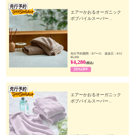
先行SSV
エアーかおるオーガニック
ボブパイルスーパー...
先行予約期間：8/7〜11 放送日：8/12
¥6,600
¥4,280
(税込)
35%OFF
先行SSV
エアーかおるオーガニック
ボブパイルスーパー...