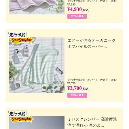
先行予約期間：8/7〜11 放送日：8/12
¥7,590
¥4,930
(税込)
35%OFF
先行SSV
エアーかおるオーガニック
ボブパイルスーパー...
先行予約期間：8/7〜11 放送日：8/12
¥5,720
¥3,700
(税込)
35%OFF
先行SSV
ミセスクレンリー 高濃度洗
浄で汚れが 滝のよ...