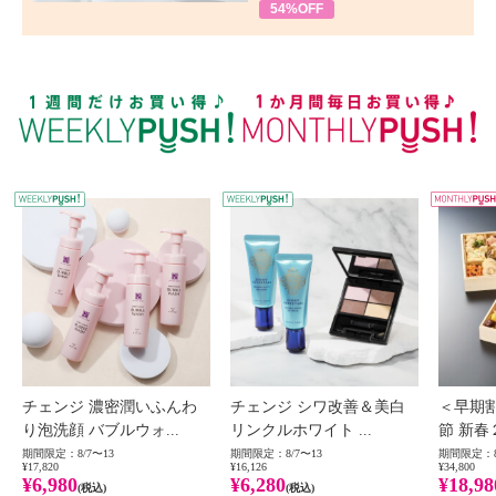
54%OFF
WEEKLY PUSH
W
チェンジ 濃密潤いふんわ
チェンジ シワ改善＆美白
＜早期
り泡洗顔 バブルウォ...
リンクルホワイト ...
節 新春
期間限定：8/7〜13
期間限定：8/7〜13
期間限定：8
¥17,820
¥16,126
¥34,800
¥6,980
¥6,280
¥18,98
(税込)
(税込)