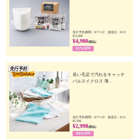
先行予約期間：8/7〜12 放送日：8/13
¥12,800
¥4,980
(税込)
61%OFF
先行SSV
長い毛足で汚れをキャッチ
パルスイクロス 薄...
先行予約期間：8/7〜10 放送日：8/11
¥5,940
¥2,998
(税込)
49%OFF