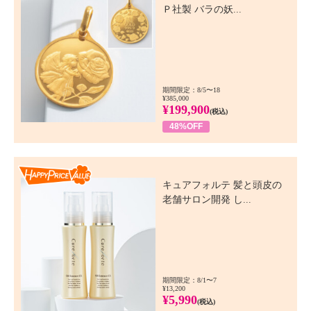
Ｐ社製 バラの妖...
期間限定：8/5〜18
¥385,000
¥199,900
(税込)
48%OFF
Happy Price Value
キュアフォルテ 髪と頭皮の
老舗サロン開発 し...
期間限定：8/1〜7
¥13,200
¥5,990
(税込)