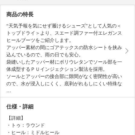
商品の特長
“天気予報を気にせず履けるシューズ”として人気の＜
トップドライ＞より、スエード調ファー付エレガンス
ヒールブーツをご紹介します。
アッパー素材の間にゴアテックスの防水シートを挟み
込んでいるので、雨の日でも安心。
袋縫いしたアッパー材にポリウレタンでソール部を一
体成型するＰＵインジェクション製法を採用。
ソールとアッパーの接合部に隙間がなく密閉性が高い
ので、水が浸入しにくく、底剥がれもしにくい特殊な
製法です。
また、この製法のソールは屈曲性が良くクッション性
にも優れています。
仕様・詳細
ソールはグリップ性に優れた特殊ラバーに繊維状のセ
【詳細】
ラミック粒子を配合。
・トゥ：ラウンド
ウェーブ形状に設計することで多方向へのグリップに
・ヒール：ミドルヒール
も優れています。