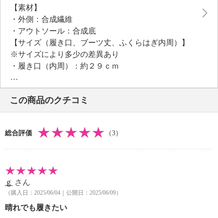
【素材】
インソールは取り外し可能で洗う事ができます。
・外側：合成繊維
シルエットを重視し、筒部の形状は細目に設計してい
・アウトソール：合成底
るエレガントな印象のブーツです。
【サイズ（履き口、ブーツ丈、ふくらはぎ内周）】
筒口にはファーをセット。
※サイズにより多少の差異あり
折り返し方で印象を変えて楽しむ事ができます。
・履き口（内周）：約２９ｃｍ
・ブーツ丈：約２３ｃｍ
【サイズ（ワイズ）】
この商品のクチコミ
・３Ｅ
【サイズ（その他）】
・ヒールの高さ：約５ｃｍ
総合評価
（3）
※インソール含まず
【重さ】
・片足約３１０ｇ（サイズにより多少差異あり）
【原産国（地）】
ｇ
さん
・日本製
（購入日：2025/06/04｜公開日：2025/06/09）
晴れでも履きたい