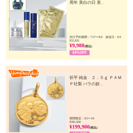
周年 美白の日 美...
先行予約期間：7/27〜8/8 放送日：8/9
¥32,835
¥9,988
(税込)
69%OFF
Happy Price Value
祈平 純金 ２．５ｇ ＰＡＭ
Ｐ社製 バラの妖...
期間限定：8/5〜18
¥385,000
¥199,900
(税込)