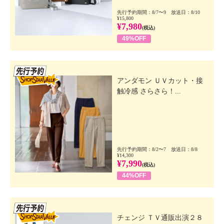
先行予約期間：8/7〜9 放送日：8/10
¥15,800
¥7,980
(税込)
49%OFF
先行SSV
アンダモン ＵＶカット・接
触冷感 さらさら！...
先行予約期間：8/2〜7 放送日：8/8
¥14,300
¥7,990
(税込)
44%OFF
先行SSV
チェンジ ＴＶ通販出演２８