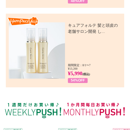
48%OFF
Happy Price Value
キュアフォルテ 髪と頭皮の
老舗サロン開発 し...
期間限定：8/1〜7
¥13,200
¥5,990
(税込)
54%OFF