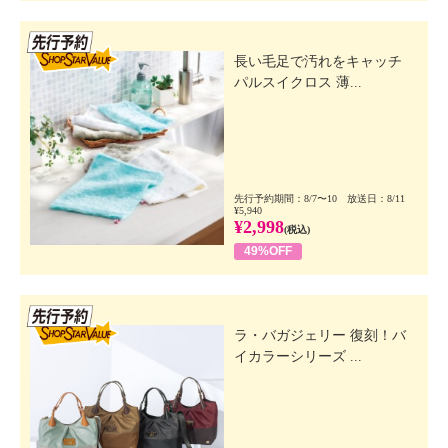
先行SSV
長い毛足で汚れをキャッチ
パルスイクロス 薄...
先行予約期間：8/7〜10 放送日：8/11
¥5,940
¥2,998
(税込)
49%OFF
先行SSV
ラ・バガジェリー 復刻！バ
イカラーシリーズ ...