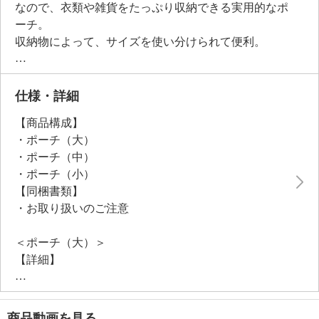
なので、衣類や雑貨をたっぷり収納できる実用的なポ
ーチ。
収納物によって、サイズを使い分けられて便利。
旅行や出張、ジムなどさまざまなシーンで活躍。
またお部屋にそのまま置いてもおしゃれな雰囲気で
す。
仕様・詳細
ハンドルが付いているので持ち運びしやすく、薄くて
【商品構成】
軽量なので、バッグインポーチとしてもおすすめ。
・ポーチ（大）
省スペースで収納できるのも、うれしいポイント。
・ポーチ（中）
ご自宅で手洗いができるので、清潔にお使いいただけ
・ポーチ（小）
ます。
【同梱書類】
・お取り扱いのご注意
＜ポーチ（大）＞
【詳細】
・開口部：ファスナー（ダブル）
・ハンドル：あり（１本） ・メイン室：１室
・ポケット（内側）：オープン１個
商品動画を見る