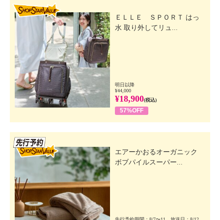
SHOP STAR VALUE
ＥＬＬＥ ＳＰＯＲＴ はっ
水 取り外してリュ...
明日以降
¥44,000
¥18,900
(税込)
57%OFF
先行SSV
エアーかおるオーガニック
ボブパイルスーパー...
先行予約期間：8/7〜11 放送日：8/12