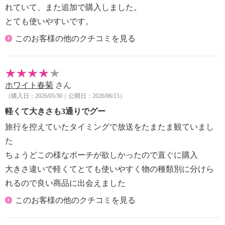
【サイズ】
れていて、また追加で購入しました。
・約縦１２．５ｃｍ×最大横１７ｃｍ×マチ６ｃｍ
とても使いやすいです。
・ハンドル立ち上がり：約３ｃｍ
【重さ】
このお客様の他のクチコミを見る
・約３０ｇ
【原産国（地）】
・中国製
ホワイト春菊
さん
（購入日：2026/05/30｜公開日：2026/06/15）
軽くて大きさも3通りでグー
旅行を控えていたタイミングで放送をたまたま観ていまし
た
ちょうどこの様なポーチが欲しかったので直ぐに購入
大きさ違いで軽くてとても使いやすく物の種類別に分けら
れるので良い商品に出会えました
このお客様の他のクチコミを見る