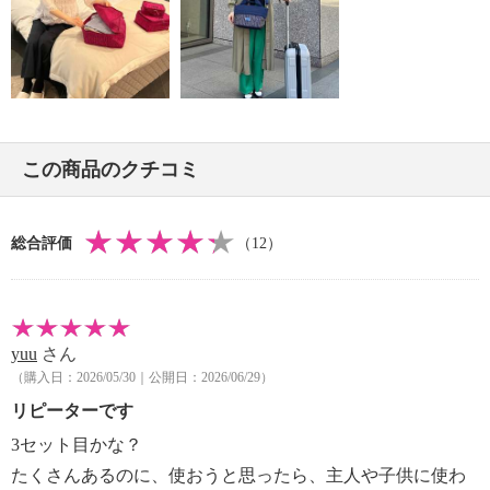
・内側：ポリエステル
・ハンドル：ポリエステル
【サイズ】
・約縦１９ｃｍ×最大横２５ｃｍ×マチ１１．５ｃｍ
・ハンドル立ち上がり：約４ｃｍ
【重さ】
この商品のクチコミ
・約５５ｇ
【原産国（地）】
・中国製
総合評価
（12）
＜ポーチ（小）＞
【詳細】
・開口部：ファスナー（ダブル）
yuu
さん
・ハンドル：あり（１本） ・メイン室：１室
（購入日：2026/05/30｜公開日：2026/06/29）
【素材】
リピーターです
・外側：ポリエステル
・内側：ポリエステル
3セット目かな？
・ハンドル：ポリエステル
たくさんあるのに、使おうと思ったら、主人や子供に使わ