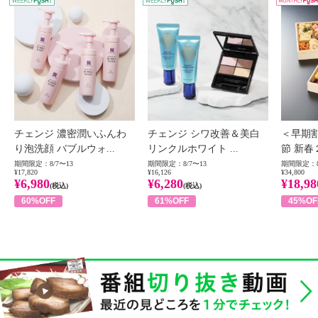
WEEKLY PUSH
W
チェンジ 濃密潤いふんわ
チェンジ シワ改善＆美白
＜早期
り泡洗顔 バブルウォ...
リンクルホワイト ...
節 新春
期間限定：8/7〜13
期間限定：8/7〜13
期間限定：8
¥17,820
¥16,126
¥34,800
¥6,980
¥6,280
¥18,98
(税込)
(税込)
60%OFF
61%OFF
45%OF