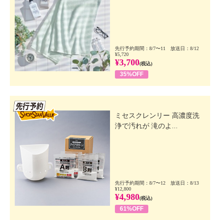
先行予約期間：8/7〜11 放送日：8/12
¥5,720
¥3,700
(税込)
35%OFF
先行SSV
ミセスクレンリー 高濃度洗
浄で汚れが 滝のよ...
先行予約期間：8/7〜12 放送日：8/13
¥12,800
¥4,980
(税込)
61%OFF