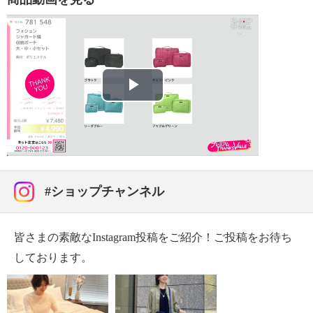
【素材】
・外側：ポリエステル
・内側：ポリエステル
・ハンドル：ポリエステル
【サイズ】
・約縦２８ｃｍ×最大横３７ｃｍ×マチ１３ｃｍ
Play
・ハンドル立ち上がり：約５ｃｍ
【重さ】
Video
・約１００ｇ
【原産国（地）】
・中国製
#ショップチャンネル
＜ポーチ（中）＞
【詳細】
皆さまの素敵なInstagram投稿をご紹介！ご投稿をお待ち
・開口部：ファスナー（ダブル）
しております。
・ハンドル：あり（１本） ・メイン室：１室
・ポケット（内側）：オープン１個
【素材】
・外側：ポリエステル