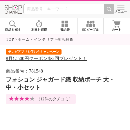
SHOP CHANNEL 
メニュー
商品を探す
本日お買得
番組表
SCピープル
カート
TOP
ホーム・インテリア
生活雑貨
テレビアプリを使おうキャンペーン
届
8月は500円クーポンを2回プレゼント！
ご
商品番号：781548
フォション ジャガード織 収納ポーチ 大・
中・小セット
（
12件のクチコミ
）