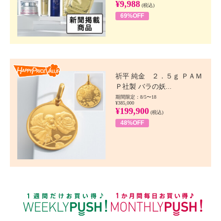
¥9,988
(税込)
69%OFF
Happy Price value
祈平 純金 ２．５ｇ ＰＡＭ
Ｐ社製 バラの妖...
期間限定：8/5〜18
¥385,000
¥199,900
(税込)
48%OFF