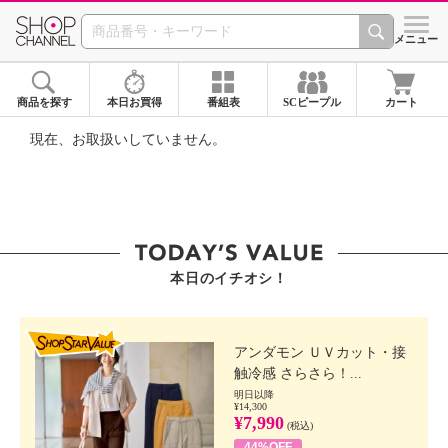
SHOP CHANNEL ショ
メニュー
商品を探す
本日お買得
番組表
SCピープル
カート
現在、お取扱いしていません。
本日のイチオシ！
SHOP STAR VALUE
アンダモン ＵＶカット・接
触冷感 さらさら！...
明日以降
¥14,300
¥7,990
(税込)
44%OFF