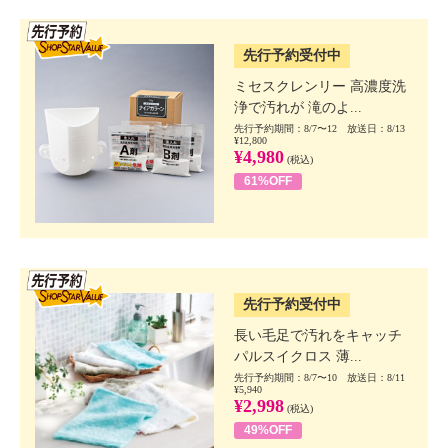
SSV先行
先行予約受付中
ミセスクレンリー 高濃度洗
浄で汚れが 滝のよ...
先行予約期間：8/7〜12 放送日：8/13
¥12,800
¥4,980
(税込)
61%OFF
SSV先行
先行予約受付中
長い毛足で汚れをキャッチ
パルスイクロス 薄...
先行予約期間：8/7〜10 放送日：8/11
¥5,940
¥2,998
(税込)
49%OFF