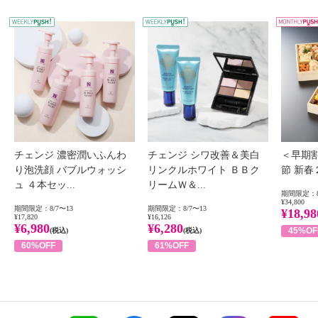
WEEKLY PUSH
W
チェンジ 濃密潤いふんわ
チェンジ シワ改善＆美白
＜早期
り泡洗顔 バブルウォッシ
リンクルホワイト ＢＢク
節 新
ュ ４本セッ...
リームＷ＆...
期間限定：8
¥34,800
期間限定：8/7〜13
期間限定：8/7〜13
¥18,98
¥17,820
¥16,126
¥6,980
¥6,280
45%OF
(税込)
(税込)
60%OFF
61%OFF