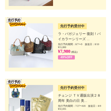
SSV先行
先行予約受付中
ラ・バガジェリー 復刻！バ
イカラーシリーズ ...
先行予約期間：8/7〜9 放送日：8/10
¥15,800
¥7,980
(税込)
49%OFF
SSV先行
先行予約受付中
チェンジ ＴＶ通販出演２８
周年 美白の日 美...
先行予約期間：7/27〜8/8 放送日：8/9
¥32,835