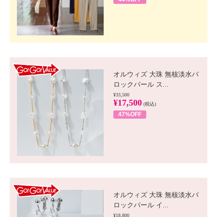
GO!GO! VALUE
オルウィズ 大珠 無核淡水バ
ロックパール ス...
¥33,500
¥17,500
(税込)
47%OFF
GO!GO! VALUE
オルウィズ 大珠 無核淡水バ
ロックパール イ...
¥18,800