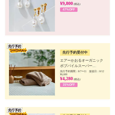
¥9,800
(税込)
47%OFF
SSV先行
先行予約受付中
エアーかおるオーガニック
ボブパイルスーパー...
先行予約期間：8/7〜11 放送日：8/12
¥6,600
¥4,280
(税込)
35%OFF
SSV先行