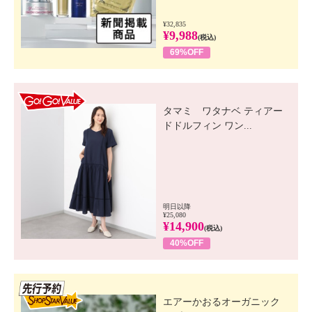
¥32,835
¥9,988
(税込)
69%OFF
GO! GO! VALUE
タマミ ワタナベ ティアー
ドドルフィン ワン...
明日以降
¥25,080
¥14,900
(税込)
40%OFF
先行SSV
エアーかおるオーガニック