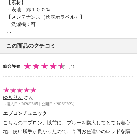
【素材】
家事はもちろん、おうちでのくつろぎタイムも、いつ
・表地：綿１００％
もより華やいだ気分で過ごせそう。
【メンテナンス（絵表示ラベル）】
・洗濯機：可
・漂白処理：塩素系・酸素系漂白不可
・タンブル乾燥：不可
この商品のクチコミ
・自然乾燥：日陰の吊り干し
・アイロン仕上げ：可（中温）
・ドライクリーニング：可
総合評価
（4）
【メンテナンス（ケアラベル）】
・単品洗い
・水や汗などによる色落ち、色移り注意
・ネット使用
ゆきりん
さん
・無蛍光洗剤使用
（購入日：2026/03/05｜公開日：2026/03/23）
・火気注意
【原産国（地）】
エプロンチュニック
・中国製
こちらのエプロン。以前に、ブルーを購入してとても着心
地、使い勝手が良かったので、今回お色違いのレッドを購