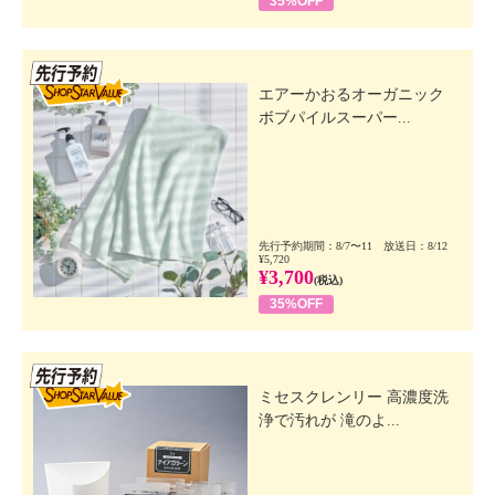
35%OFF
先行SSV
エアーかおるオーガニック
ボブパイルスーパー...
先行予約期間：8/7〜11 放送日：8/12
¥5,720
¥3,700
(税込)
35%OFF
先行SSV
ミセスクレンリー 高濃度洗
浄で汚れが 滝のよ...