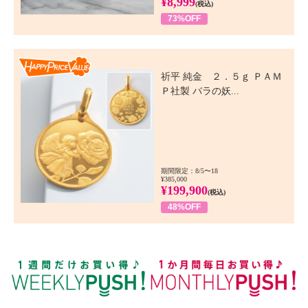
¥8,999
(税込)
73%OFF
Happy Price Value
祈平 純金 ２．５ｇ ＰＡＭ
Ｐ社製 バラの妖...
期間限定：8/5〜18
¥385,000
¥199,900
(税込)
48%OFF