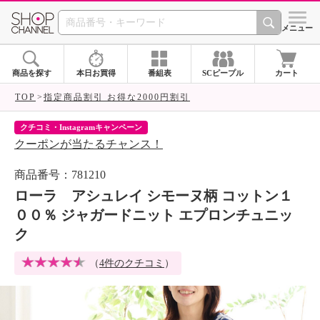
SHOP CHANNEL 
メニュー
商品を探す
本日お買得
番組表
SCピープル
カート
TOP
指定商品割引 お得な2000円割引
クチコミ・Instagramキャンペーン
ネ
クーポンが当たるチャンス！
ネ
商品番号：781210
ローラ アシュレイ シモーヌ柄 コットン１
００％ ジャガードニット エプロンチュニッ
ク
（
4件のクチコミ
）