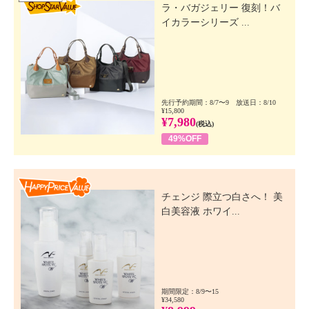
ラ・バガジェリー 復刻！バ
イカラーシリーズ ...
先行予約期間：8/7〜9 放送日：8/10
¥15,800
¥7,980
(税込)
49%OFF
Happy Price Value
チェンジ 際立つ白さへ！ 美
白美容液 ホワイ...
期間限定：8/9〜15
¥34,580