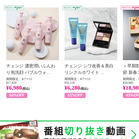
WEEKLY PUSH
W
チェンジ 濃密潤いふんわ
チェンジ シワ改善＆美白
＜早期
り泡洗顔 バブルウォ...
リンクルホワイト ...
節 新春
期間限定：8/7〜13
期間限定：8/7〜13
期間限定：8
¥17,820
¥16,126
¥34,800
¥6,980
¥6,280
¥18,98
(税込)
(税込)
60%OFF
61%OFF
45%OF