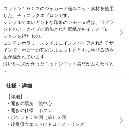
コットン１００％のジャカード編みニット素材を使用
した、チュニックエプロンです。
シンプルでエレガントな印象のシモーヌ柄は、当ブラ
ンドのアーカイブに追加された壁紙からインスピレー
ションを得たもの。
コンテンポラリースタイルにインスパイアされたデザ
インで、ポピーの花のシルエットとともに伸びる茎や
葉が描かれています。
薄い起毛のかかったコットンニット素材がふんわりと
した暖かさを演出。
ニット素材なので横に伸びて動きやすく、チュニック
のようにお部屋の中でもおしゃれに着用できます。
仕様・詳細
大きめのまっすぐなポケットは物が落ちにくく、ちょ
【詳細】
っとした収納に便利。
・開きの場所：後中心
袖口はゴム入りで、たくし上げができるので、水仕事
・開きの仕様：ボタン
の際にも重宝します。
・ポケット：外側（前）２個
後ろ腰部分のひもを絞ればすっきりとしたシルエット
・後身頃ウエストにドローストリング
に。