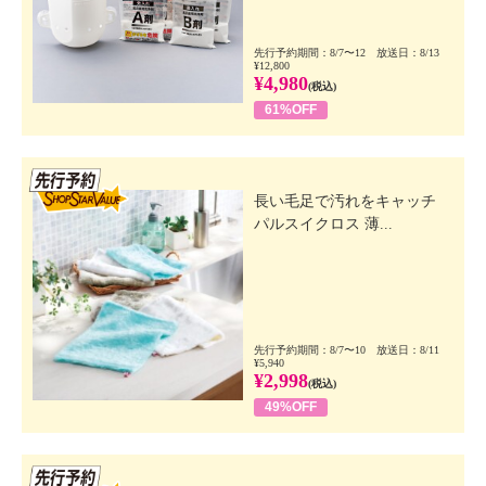
先行予約期間：8/7〜12 放送日：8/13
¥12,800
¥4,980
(税込)
61%OFF
先行SSV
長い毛足で汚れをキャッチ
パルスイクロス 薄...
先行予約期間：8/7〜10 放送日：8/11
¥5,940
¥2,998
(税込)
49%OFF
先行SSV