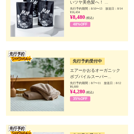
いツヤ美色髪へ！ ...
先行予約期間：8/10〜13 放送日：8/14
¥16,434
¥8,480
(税込)
48%OFF
SSV先行
先行予約受付中
エアーかおるオーガニック
ボブパイルスーパー...
先行予約期間：8/7〜11 放送日：8/12
¥6,600
¥4,280
(税込)
35%OFF
SSV先行