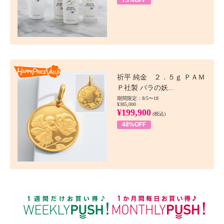
73%OFF
Happy Price value
祈平 純金 ２．５ｇ ＰＡＭ
Ｐ社製 バラの妖...
期間限定：8/5〜18
¥385,000
¥199,900
(税込)
48%OFF