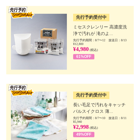
SSV先行
先行予約受付中
ミセスクレンリー 高濃度洗
浄で汚れが 滝のよ...
先行予約期間：8/7〜12 放送日：8/13
¥12,800
¥4,980
(税込)
61%OFF
SSV先行
先行予約受付中
長い毛足で汚れをキャッチ
パルスイクロス 薄...
先行予約期間：8/7〜10 放送日：8/11
¥5,940
¥2,998
(税込)
49%OFF