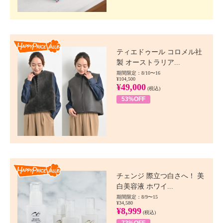
Happy Price value
ティエドゥール コロメル社
製 オーストラリア...
期間限定：8/10〜16
¥104,500
¥49,000
(税込)
53%OFF
Happy Price value
チェンジ 際立つ白さへ！ 美
白美容液 ホワイ...
期間限定：8/9〜15
¥34,580
¥8,999
(税込)