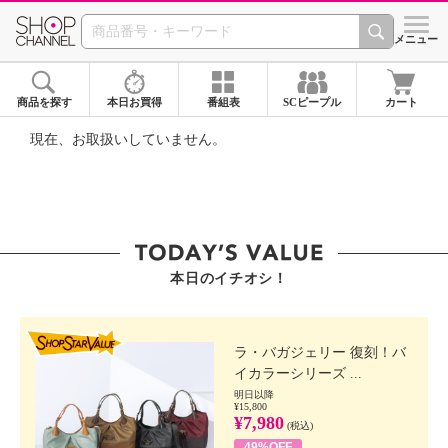
SHOP CHANNEL ショ
メニュー
商品を探す
本日お買得
番組表
SCピープル
カート
現在、お取扱いしていません。
本日のイチオシ！
SHOP STAR VALUE
ラ・バガジェリー 復刻！バ
イカラーシリーズ ...
明日以降
¥15,800
¥7,980
(税込)
49%OFF