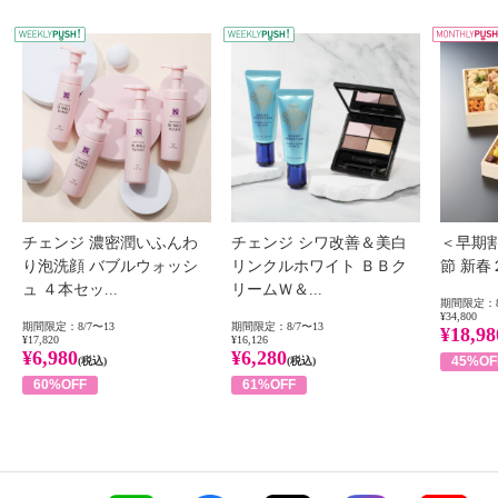
WEEKLY PUSH
W
チェンジ 濃密潤いふんわ
チェンジ シワ改善＆美白
＜早期
り泡洗顔 バブルウォッシ
リンクルホワイト ＢＢク
節 新
ュ ４本セッ...
リームＷ＆...
期間限定：8
¥34,800
期間限定：8/7〜13
期間限定：8/7〜13
¥18,98
¥17,820
¥16,126
¥6,980
¥6,280
45%OF
(税込)
(税込)
60%OFF
61%OFF