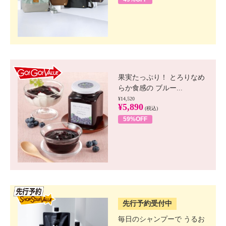
GO!GO! VALUE
果実たっぷり！ とろりなめ
らか食感の ブルー...
¥14,520
¥5,890
(税込)
59%OFF
SSV先行
先行予約受付中
毎日のシャンプーで うるお