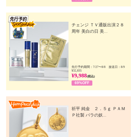
先行SSV
チェンジ ＴＶ通販出演２８
周年 美白の日 美...
先行予約期間：7/27〜8/8 放送日：8/9
¥32,835
¥9,988
(税込)
69%OFF
Happy Price Value
祈平 純金 ２．５ｇ ＰＡＭ
Ｐ社製 バラの妖...