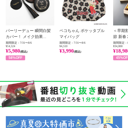
パーリーデュー 瞬間白髪
ペコちゃん ポケッタブル
＜早期
カバー！ メイク効果...
マイバッグ
節 新春
期間限定：7/31〜8/6
期間限定：7/31〜8/6
期間限定：8
¥14,524
¥4,510
¥34,800
¥5,980
¥3,990
¥18,98
(税込)
(税込)
58%OFF
45%OF