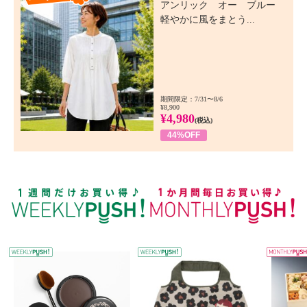
アンリック オー ブルー
軽やかに風をまとう...
期間限定：7/31〜8/6
¥8,900
¥4,980
(税込)
44%OFF
WEEKLY PUSH
W