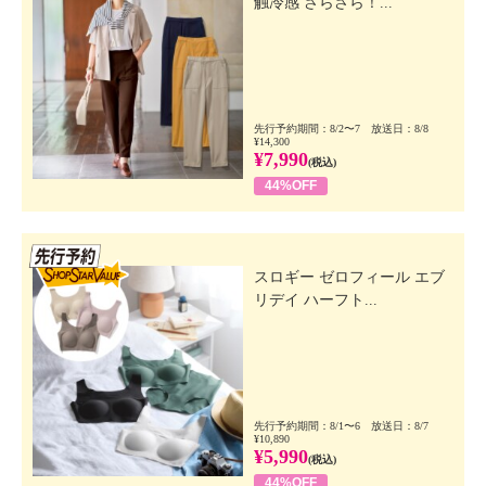
触冷感 さらさら！...
先行予約期間：8/2〜7 放送日：8/8
¥14,300
¥7,990
(税込)
44%OFF
先行SSV
スロギー ゼロフィール エブ
リデイ ハーフト...
先行予約期間：8/1〜6 放送日：8/7
¥10,890
¥5,990
(税込)
44%OFF