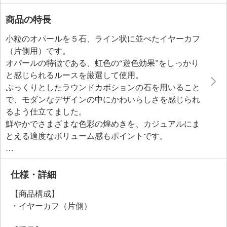
商品の特長
小粒のオパールを５石、ライン状に並べたイヤーカフ
（片側用）です。
オパールの特徴である、虹色の“遊色効果”をしっかり
と感じられるルースを厳選して使用。
ぷっくりとしたラウンドカボションの石を用いること
で、モダンなデザインの中にかわいらしさを感じられ
るよう仕立てました。
鮮やかでさまざまな色彩の煌めきを、カジュアルにま
とえる適度なボリューム感もポイントです。
着け心地の良さにこだわり、サイズ感や開口部の端の
整え方など細部を設計。
イヤリング派もピアス派も問わないため、大切な方へ
仕様・詳細
のギフトにもおすすめです。
【商品構成】
シルバーの地金にゴールドトーンコートをほどこし、
・イヤーカフ（片側）
華やかに仕立てました。