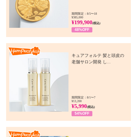
期間限定：8/5〜18
¥385,000
¥199,900
(税込)
48%OFF
Happy Price Value
キュアフォルテ 髪と頭皮の
老舗サロン開発 し...
期間限定：8/1〜7
¥13,200
¥5,990
(税込)
54%OFF
Happy Price Value