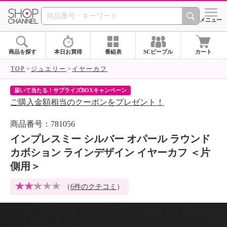
SHOP CHANNEL 
メニュー
商品を探す
本日お買得
番組表
SCピープル
カート
TOP
ジュエリー
イヤーカフ
届いて当たる！サプライズBOXキャンペーン
ク
ご購入金額相当のクーポンをプレゼント！
ク
商品番号：781056
インプレスミー シルバー オパール ラウンド
カボション ラインデザイン イヤーカフ ＜片
側用＞
（
6件のクチコミ
）