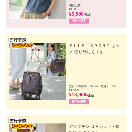
明日以降
¥9,900
¥5,980
(税込)
39%OFF
先行SSV
ＥＬＬＥ ＳＰＯＲＴ はっ
水 取り外してリュ...
先行予約期間：8/4〜6 放送日：8/7
¥44,000
¥18,900
(税込)
57%OFF
先行SSV
アンダモン ＵＶカット・接