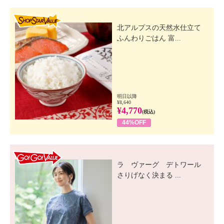
SHOP STAR VALUE
北アルプスの天然水仕立て
ふんわりごはん 富...
明日以降
¥8,640
¥4,770
(税込)
44%OFF
GO! GO! VALUE
ラ ヴァーグ デトワール
さりげなく決まる ...