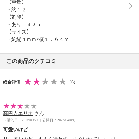
【重量】
・約１ｇ
【刻印】
・あり：９２５
【サイズ】
・約縦４ｍｍ×横１．６ｃｍ
【使用素材】
・シルバー９２５
この商品のクチコミ
【メッキ素材】
・材質：ゴールドトーンコート
【その他】
総合評価
（6）
・個体差あり
高円寺エリオ
さん
（購入日：2026/03/21｜公開日：2026/04/09）
可愛いけど