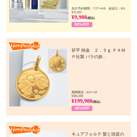
先行予約期間：7/27〜8/8 放送日：8/9
¥32,835
¥9,988
(税込)
69%OFF
Happy Price Value
祈平 純金 ２．５ｇ ＰＡＭ
Ｐ社製 バラの妖...
期間限定：8/5〜18
¥385,000
¥199,900
(税込)
48%OFF
Happy Price Value
キュアフォルテ 髪と頭皮の