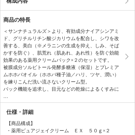
構成内容
商品の特長
＜サンナチュラルズ＞より、有効成分ナイアシンアミ
ド、グリチルリチン酸ジカリウムを配合し、シワを改
善する、美白（※メラニンの生成を抑え、しみ、そば
かすを防ぐ）、肌荒れ（肌あれ、あれ性）を防ぐ効能
効果のある薬用クリームパック×２のセットです。
被膜成分ソルビトール発酵多糖液（保湿）とプレミア
ムホホバオイル（ホホバ種子油／ハリ、ツヤ、潤い）
を練りこんだ洗い流さないクリーム型。
パック機能を追求し、目元などの乾燥によるくすみに
潤いツヤを与える植物ポリフェノール由来成分グルコ
シルヘスペリジン、潤いを与え、お肌や角質の柔軟性
を保つ甜菜（砂糖大根）由来成分ラフィノース水和物
仕様・詳細
や、ツボクサエキス、カンゾウエキス、チャエキス
【商品構成】
（１）といった潤いを与え、お肌を整え、肌荒れを防
・薬用ピュアジェイクリーム ＥＸ ５０ｇ×２
ぐ２４種類のハーブコンプレックスを厳選して配合し