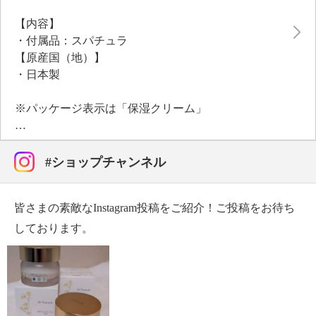
ました。
【内容】
＜配合／無配合表示＞
・付属品：スパチュラ
合成香料不使用、ノンアルコール、タール系色素不使
【原産国（地）】
用
・日本製
※パッケージ表示は「保湿クリーム」
#ショップチャンネル
皆さまの素敵なInstagram投稿をご紹介！ご投稿をお待ち
しております。