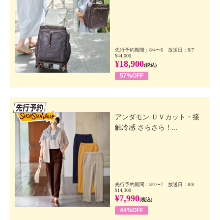
先行予約期間：8/4〜6 放送日：8/7
¥44,000
¥18,900
(税込)
57%OFF
先行SSV
アンダモン ＵＶカット・接
触冷感 さらさら！...
先行予約期間：8/2〜7 放送日：8/8
¥14,300
¥7,990
(税込)
44%OFF