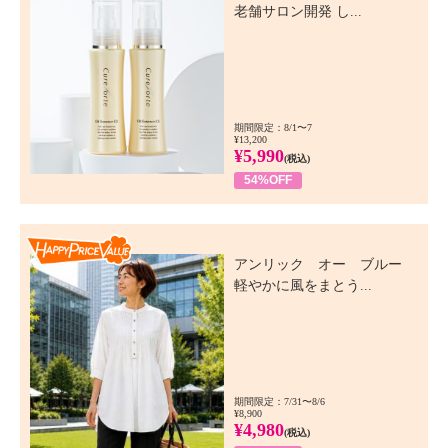
老舗サロン開発 し...
期間限定：8/1〜7
¥13,200
¥5,990
(税込)
54%OFF
Happy Price Value
アンリック オー ブルー
軽やかに風をまとう...
期間限定：7/31〜8/6
¥8,900
¥4,980
(税込)