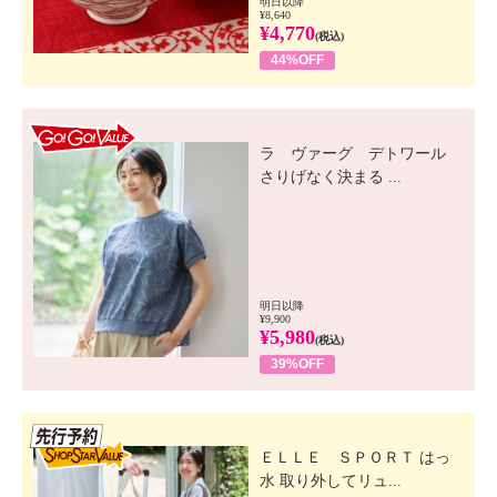
明日以降
¥8,640
¥4,770
(税込)
44%OFF
GO! GO! VALUE
ラ ヴァーグ デトワール
さりげなく決まる ...
明日以降
¥9,900
¥5,980
(税込)
39%OFF
先行SSV
ＥＬＬＥ ＳＰＯＲＴ はっ
水 取り外してリュ...