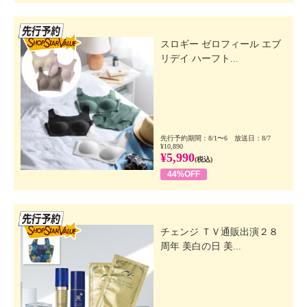
先行SSV
スロギー ゼロフィール エブ
リデイ ハーフト...
先行予約期間：8/1〜6 放送日：8/7
¥10,890
¥5,990
(税込)
44%OFF
先行SSV
チェンジ ＴＶ通販出演２８
周年 美白の日 美...