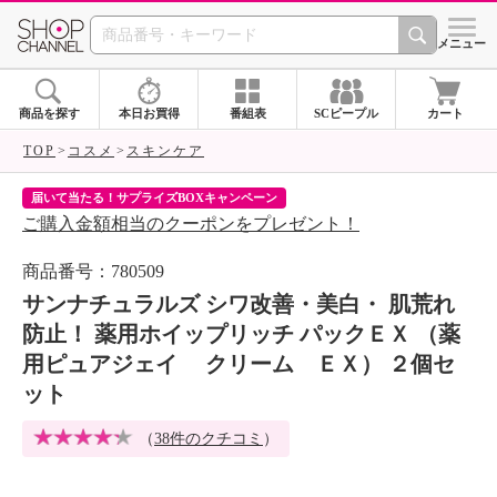
SHOP CHANNEL 
メニュー
商品を探す
本日お買得
番組表
SCピープル
カート
TOP
コスメ
スキンケア
届いて当たる！サプライズBOXキャンペーン
ク
ご購入金額相当のクーポンをプレゼント！
ク
商品番号：780509
サンナチュラルズ シワ改善・美白・ 肌荒れ
防止！ 薬用ホイップリッチ パックＥＸ （薬
用ピュアジェイ クリーム ＥＸ） ２個セ
ット
（
38件のクチコミ
）