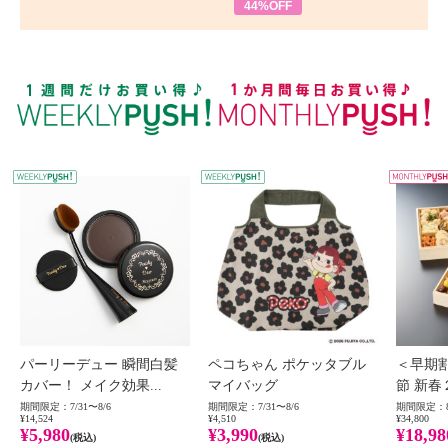
44%OFF
WEEKLY PUSH
W
パーリーデュー 瞬間白髪
ペコちゃん ポケッタブル
＜早期
カバー！ メイク効果...
マイバッグ
節 新春
期間限定：7/31〜8/6
期間限定：7/31〜8/6
期間限定：8
¥14,524
¥4,510
¥34,800
¥5,980
¥3,990
¥18,98
(税込)
(税込)