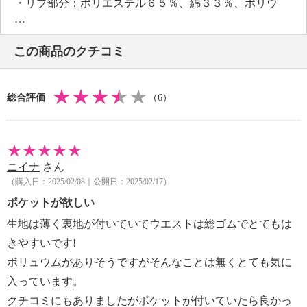
・リブ部分：ポリエステル６５％、綿３３％、ポリウ
レタン２％
【メンテナンス（絵表示ラベル）】
この商品のクチコミ
・手洗い：可
・漂白処理：塩素系・酸素系漂白不可
・タンブル乾燥：不可
総合評価
（6）
・自然乾燥：日陰の吊り干し
・アイロン仕上げ：可（中温）
・ドライクリーニング：石油系ドライクリーニング可
・ウエットクリーニング：可
ニイナ
さん
【メンテナンス（ケアラベル）】
（購入日：2025/02/08｜公開日：2025/02/17）
・単品洗い
・摩擦による色落ち、色移り注意
ポケットが欲しい
・毛玉が生じるおそれあり
生地は薄く裏地が付いていてウエストは総ゴムでとてもは
【原産国（地）】
きやすいです!
・中国製
ボリュウムがありそうですがそんなことは無くとても気に
入っています。
クチコミにもありましたがポケットが付いていたら良かっ