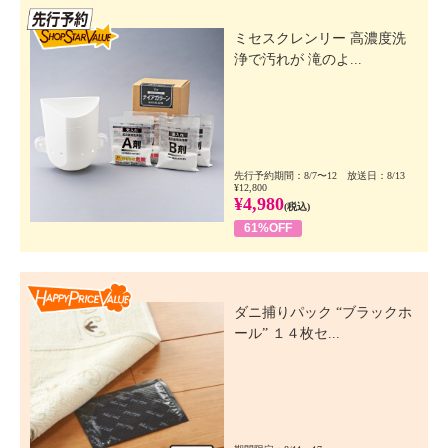
先行SSV
ミセスクレンリー 高濃度洗
浄で汚れが 滝のよ...
先行予約期間：8/7〜12 放送日：8/13
¥12,800
¥4,980
(税込)
61%OFF
Happy Price Value
ダニ捕りパック “ブラックホ
ール” １４枚セ...