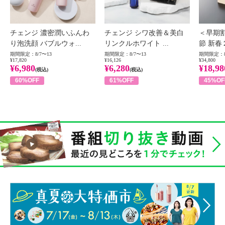
チェンジ 濃密潤いふんわ
チェンジ シワ改善＆美白
＜早期
り泡洗顔 バブルウォ...
リンクルホワイト ...
節 新春
期間限定：8/7〜13
期間限定：8/7〜13
期間限定：8
¥17,820
¥16,126
¥34,800
¥6,980
¥6,280
¥18,98
(税込)
(税込)
60%OFF
61%OFF
45%OF