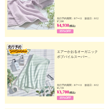
先行予約期間：8/7〜11 放送日：8/12
¥7,590
¥4,930
(税込)
35%OFF
先行SSV
エアーかおるオーガニック
ボブパイルスーパー...
先行予約期間：8/7〜11 放送日：8/12
¥5,720
¥3,700
(税込)
35%OFF