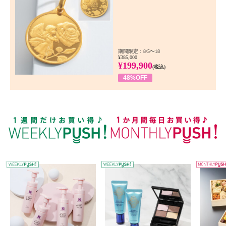
期間限定：8/5〜18
¥385,000
¥199,900
(税込)
48%OFF
WEEKLY PUSH
W