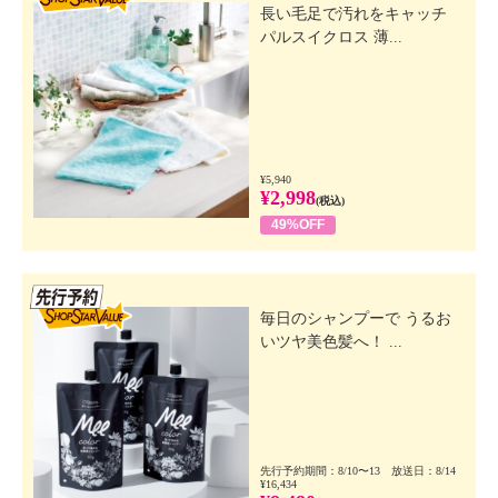
長い毛足で汚れをキャッチ
パルスイクロス 薄...
¥5,940
¥2,998
(税込)
49%OFF
先行SSV
毎日のシャンプーで うるお
いツヤ美色髪へ！ ...
先行予約期間：8/10〜13 放送日：8/14
¥16,434