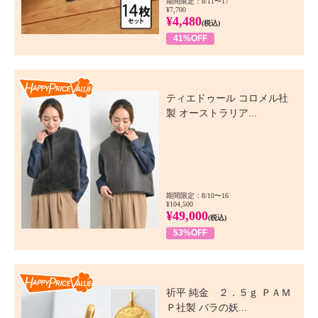
期間限定：8/11〜17
¥7,700
¥4,480
(税込)
41%OFF
Happy Price Value
ティエドゥール コロメル社
製 オーストラリア...
期間限定：8/10〜16
¥104,500
¥49,000
(税込)
53%OFF
Happy Price Value
祈平 純金 ２．５ｇ ＰＡＭ
Ｐ社製 バラの妖...