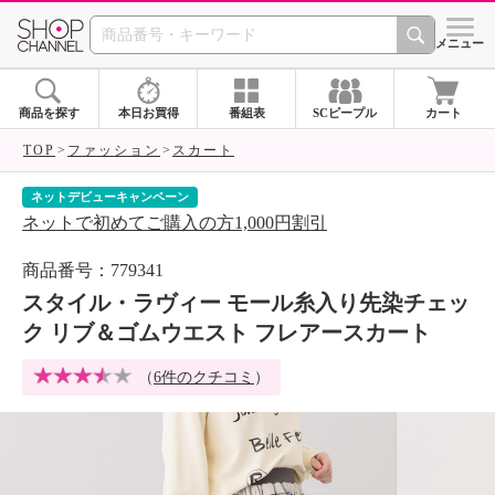
SHOP CHANNEL 
メニュー
商品を探す
本日お買得
番組表
SCピープル
カート
TOP
ファッション
スカート
ネットデビューキャンペーン
シ
ネットで初めてご購入の方1,000円割引
ア
商品番号：779341
スタイル・ラヴィー モール糸入り先染チェッ
ク リブ＆ゴムウエスト フレアースカート
（
6件のクチコミ
）