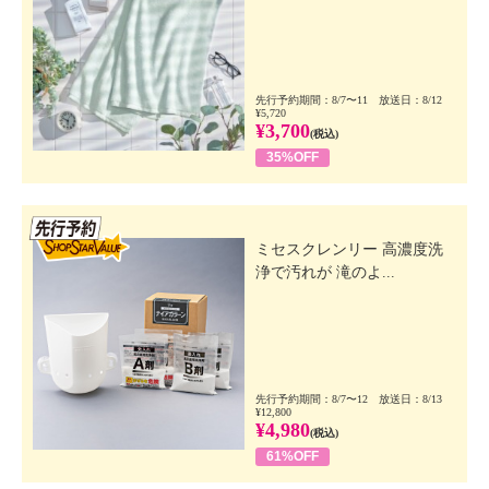
先行予約期間：8/7〜11 放送日：8/12
¥5,720
¥3,700
(税込)
35%OFF
先行SSV
ミセスクレンリー 高濃度洗
浄で汚れが 滝のよ...
先行予約期間：8/7〜12 放送日：8/13
¥12,800
¥4,980
(税込)
61%OFF