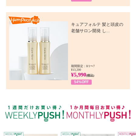
Happy Price Value
キュアフォルテ 髪と頭皮の
老舗サロン開発 し...
期間限定：8/1〜7
¥13,200
¥5,990
(税込)
54%OFF
WEEKLY PUSH
W