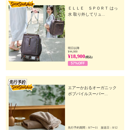
SHOP STAR VALUE
ＥＬＬＥ ＳＰＯＲＴ はっ
水 取り外してリュ...
明日以降
¥44,000
¥18,900
(税込)
57%OFF
先行SSV
エアーかおるオーガニック
ボブパイルスーパー...
先行予約期間：8/7〜11 放送日：8/12