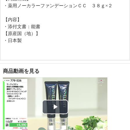
・薬用ノーカラーファンデーションＣＣ ３８ｇ×２
【内容】
・添付文書：能書
【原産国（地）】
・日本製
商品動画を見る
Play
Video