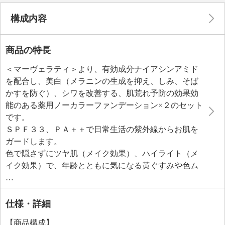
構成内容
商品の特長
＜マーヴェラティ＞より、有効成分ナイアシンアミド
を配合し、美白（メラニンの生成を抑え、しみ、そば
かすを防ぐ）、シワを改善する、肌荒れ予防の効果効
能のある薬用ノーカラーファンデーション×２のセット
です。
ＳＰＦ３３、ＰＡ＋＋で日常生活の紫外線からお肌を
ガードします。
色で隠さずにツヤ肌（メイク効果）、ハイライト（メ
イク効果）で、年齢とともに気になる黄ぐすみや色ム
ラ、毛穴をカバーし、透明感のある若見え水蒸輝肌が
目指せます。
お肌にハリ、潤いを与え、キメを整える、保護する、
仕様・詳細
美容ケアもできる美容成分を配合しました。
【商品構成】