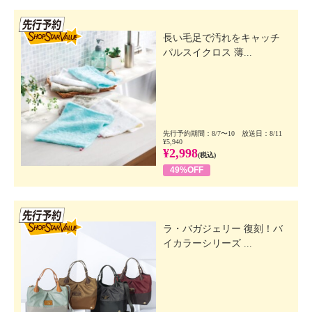
先行SSV
長い毛足で汚れをキャッチ
パルスイクロス 薄...
先行予約期間：8/7〜10 放送日：8/11
¥5,940
¥2,998
(税込)
49%OFF
先行SSV
ラ・バガジェリー 復刻！バ
イカラーシリーズ ...