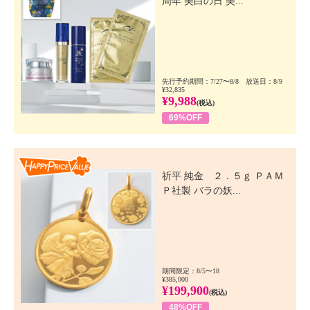
周年 美白の日 美...
先行予約期間：7/27〜8/8 放送日：8/9
¥32,835
¥9,988
(税込)
69%OFF
Happy Price Value
祈平 純金 ２．５ｇ ＰＡＭ
Ｐ社製 バラの妖...
期間限定：8/5〜18
¥385,000
¥199,900
(税込)
48%OFF