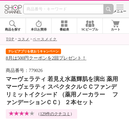
SHOP CHANNEL 
メニュー
商品を探す
本日お買得
番組表
SCピープル
カート
TOP
コスメ
ベースメイク
テレビアプリを使おうキャンペーン
届
8月は500円クーポンを2回プレゼント！
ご
商品番号：779026
マーヴェラティ 若見え水蒸輝肌を演出 薬用
マーヴェラティ スペクタクルＣＣファンデ
リミットイクシード （薬用ノーカラー フ
ァンデーションＣＣ） ２本セット
（
129件のクチコミ
）