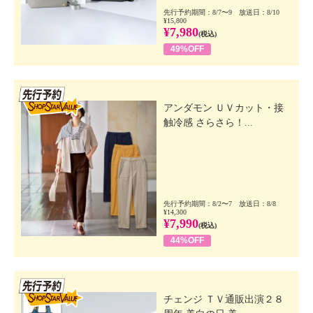
先行予約期間：8/7〜9 放送日：8/10
¥15,800
¥7,980
(税込)
49%OFF
先行SSV
アンダモン ＵＶカット・接
触冷感 さらさら！...
先行予約期間：8/2〜7 放送日：8/8
¥14,300
¥7,990
(税込)
44%OFF
先行SSV
チェンジ ＴＶ通販出演２８