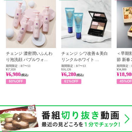
チェンジ 濃密潤いふんわ
チェンジ シワ改善＆美白
＜早期
り泡洗顔 バブルウォ...
リンクルホワイト ...
節 新春
期間限定：8/7〜13
期間限定：8/7〜13
期間限定：8
¥17,820
¥16,126
¥34,800
¥6,980
¥6,280
¥18,98
(税込)
(税込)
60%OFF
61%OFF
45%OF