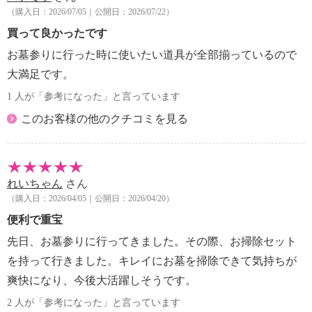
（購入日：2026/07/05｜公開日：2026/07/22）
【保証（有無）、保証期間】
・なし
買って良かったです
【原産国（地）】
お墓参りに行った時に使いたい道具が全部揃っているので
・中国製
大満足です。
1 人が「参考になった」と言っています
このお客様の他のクチコミを見る
れいちゃん
さん
（購入日：2026/04/05｜公開日：2026/04/20）
便利で重宝
先日、お墓参りに行ってきました。その際、お掃除セット
を持って行きました。キレイにお墓を掃除できて気持ちが
爽快になり、今後大活躍しそうです。
2 人が「参考になった」と言っています