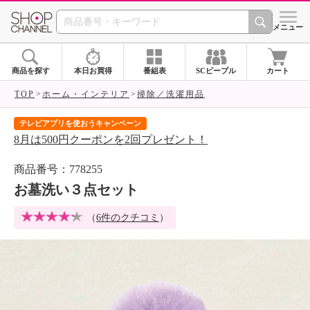
SHOP CHANNEL 
メニュー
商品を探す
本日お買得
番組表
SCピープル
カート
TOP
ホーム・インテリア
掃除／洗濯用品
テレビアプリを使おうキャンペーン
届
8月は500円クーポンを2回プレゼント！
ご
商品番号：778255
お墓洗い３点セット
（
6件のクチコミ
）