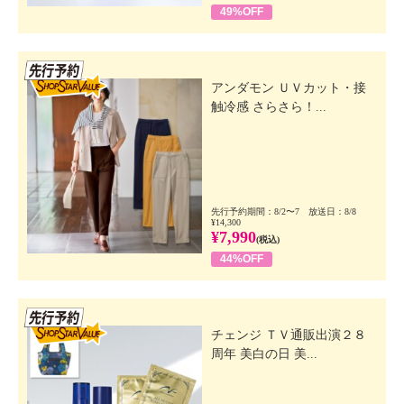
49%OFF
先行SSV
アンダモン ＵＶカット・接
触冷感 さらさら！...
先行予約期間：8/2〜7 放送日：8/8
¥14,300
¥7,990
(税込)
44%OFF
先行SSV
チェンジ ＴＶ通販出演２８
周年 美白の日 美...