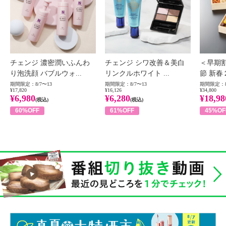
チェンジ 濃密潤いふんわ
チェンジ シワ改善＆美白
＜早期
り泡洗顔 バブルウォ...
リンクルホワイト ...
節 新春
期間限定：8/7〜13
期間限定：8/7〜13
期間限定：8
¥17,820
¥16,126
¥34,800
¥6,980
¥6,280
¥18,98
(税込)
(税込)
60%OFF
61%OFF
45%OF