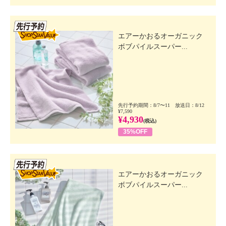
先行SSV
エアーかおるオーガニック
ボブパイルスーパー...
先行予約期間：8/7〜11 放送日：8/12
¥7,590
¥4,930
(税込)
35%OFF
先行SSV
エアーかおるオーガニック
ボブパイルスーパー...