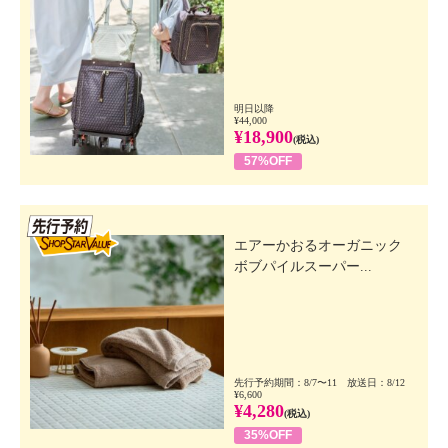
明日以降
¥44,000
¥18,900
(税込)
57%OFF
先行SSV
エアーかおるオーガニック
ボブパイルスーパー...
先行予約期間：8/7〜11 放送日：8/12
¥6,600
¥4,280
(税込)
35%OFF