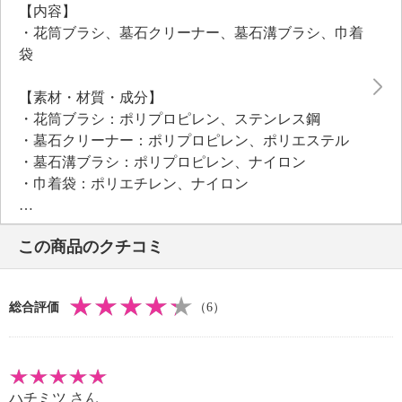
【内容】
・花筒ブラシ、墓石クリーナー、墓石溝ブラシ、巾着
袋
【素材・材質・成分】
・花筒ブラシ：ポリプロピレン、ステンレス鋼
・墓石クリーナー：ポリプロピレン、ポリエステル
・墓石溝ブラシ：ポリプロピレン、ナイロン
・巾着袋：ポリエチレン、ナイロン
【サイズ】
・花筒ブラシ：約全長３０ｃｍ
この商品のクチコミ
・墓石クリーナー：約径１０ｃｍ
・墓石溝ブラシ：約全長２０ｃｍ（伸ばした状態）
・巾着袋：約２５×２８ｃｍ
総合評価
（6）
【重さ】
・花筒ブラシ：約２８ｇ
・墓石クリーナ：約２０ｇ
・墓石溝ブラシ約２４ｇ
ハチミツ
さん
・巾着袋：約１３ｇ