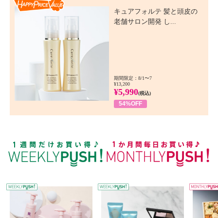
キュアフォルテ 髪と頭皮の
老舗サロン開発 し...
期間限定：8/1〜7
¥13,200
¥5,990
(税込)
54%OFF
WEEKLY PUSH
W