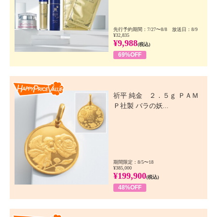
先行予約期間：7/27〜8/8 放送日：8/9
¥32,835
¥9,988
(税込)
69%OFF
Happy Price Value
祈平 純金 ２．５ｇ ＰＡＭ
Ｐ社製 バラの妖...
期間限定：8/5〜18
¥385,000
¥199,900
(税込)
48%OFF
Happy Price Value