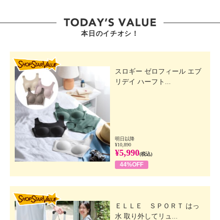
本日のイチオシ！
SHOP STAR VALUE
スロギー ゼロフィール エブ
リデイ ハーフト...
明日以降
¥10,890
¥5,990
(税込)
44%OFF
SHOP STAR VALUE
ＥＬＬＥ ＳＰＯＲＴ はっ
水 取り外してリュ...