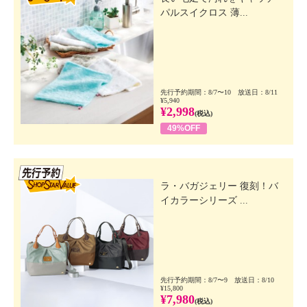
パルスイクロス 薄...
先行予約期間：8/7〜10 放送日：8/11
¥5,940
¥2,998
(税込)
49%OFF
先行SSV
ラ・バガジェリー 復刻！バ
イカラーシリーズ ...
先行予約期間：8/7〜9 放送日：8/10
¥15,800
¥7,980
(税込)