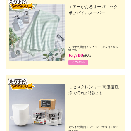
エアーかおるオーガニック
ボブパイルスーパー...
先行予約期間：8/7〜11 放送日：8/12
¥5,720
¥3,700
(税込)
35%OFF
先行SSV
ミセスクレンリー 高濃度洗
浄で汚れが 滝のよ...
先行予約期間：8/7〜12 放送日：8/13
¥12,800