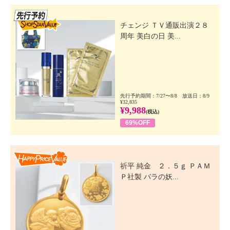
先行SSV
チェンジ ＴＶ通販出演２８
周年 美白の日 美...
先行予約期間：7/27〜8/8 放送日：8/9
¥32,835
¥9,988
(税込)
69%OFF
Happy Price Value
祈平 純金 ２．５ｇ ＰＡＭ
Ｐ社製 バラの妖...