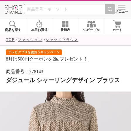
SHOP CHANNEL 
メニュー
商品を探す
本日お買得
番組表
SCピープル
カート
TOP
ファッション
シャツ／ブラウス
テレビアプリを使おうキャンペーン
届
8月は500円クーポンを2回プレゼント！
ご
商品番号：778143
ダジュール シャーリングデザイン ブラウス