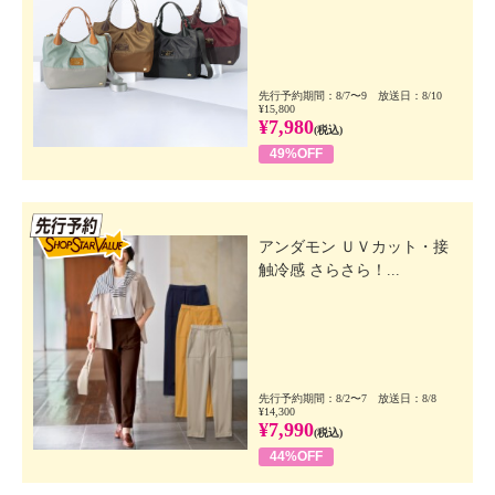
先行予約期間：8/7〜9 放送日：8/10
¥15,800
¥7,980
(税込)
49%OFF
先行SSV
アンダモン ＵＶカット・接
触冷感 さらさら！...
先行予約期間：8/2〜7 放送日：8/8
¥14,300
¥7,990
(税込)
44%OFF