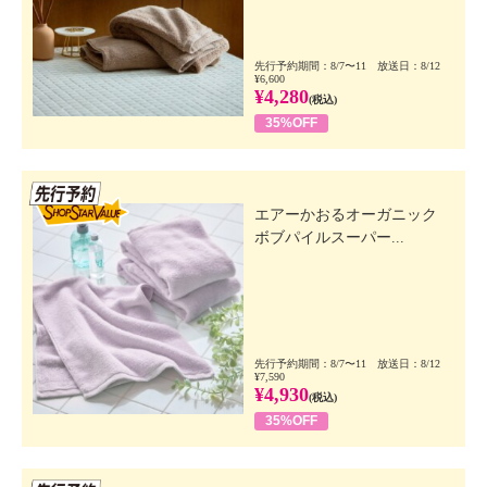
先行予約期間：8/7〜11 放送日：8/12
¥6,600
¥4,280
(税込)
35%OFF
先行SSV
エアーかおるオーガニック
ボブパイルスーパー...
先行予約期間：8/7〜11 放送日：8/12
¥7,590
¥4,930
(税込)
35%OFF
先行SSV