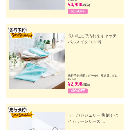
¥4,980
(税込)
61%OFF
先行SSV
長い毛足で汚れをキャッチ
パルスイクロス 薄...
先行予約期間：8/7〜10 放送日：8/11
¥5,940
¥2,998
(税込)
49%OFF
先行SSV
ラ・バガジェリー 復刻！バ
イカラーシリーズ ...