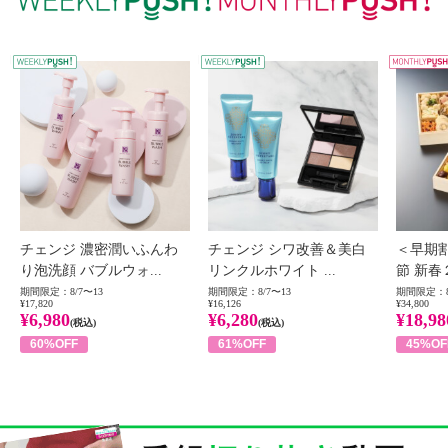
WEEKLY PUSH
W
チェンジ 濃密潤いふんわ
チェンジ シワ改善＆美白
＜早期
り泡洗顔 バブルウォ...
リンクルホワイト ...
節 新春
期間限定：8/7〜13
期間限定：8/7〜13
期間限定：8
¥17,820
¥16,126
¥34,800
¥6,980
¥6,280
¥18,98
(税込)
(税込)
60%OFF
61%OFF
45%OF