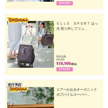
44%OFF
SHOP STAR VALUE
ＥＬＬＥ ＳＰＯＲＴ はっ
水 取り外してリュ...
明日以降
¥44,000
¥18,900
(税込)
57%OFF
先行SSV
エアーかおるオーガニック
ボブパイルスーパー...