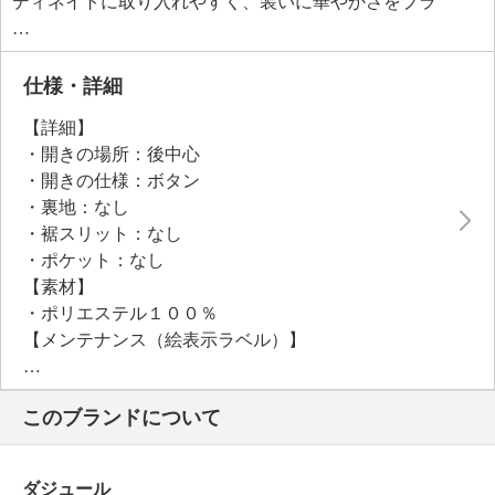
ディネイトに取り入れやすく、装いに華やかさをプラ
スします。
仕様・詳細
【詳細】
・開きの場所：後中心
・開きの仕様：ボタン
・裏地：なし
・裾スリット：なし
・ポケット：なし
【素材】
・ポリエステル１００％
【メンテナンス（絵表示ラベル）】
・手洗い：可
・漂白処理：酸素系漂白可（塩素系漂白は不可）
このブランドについて
・タンブル乾燥：不可
・自然乾燥：日陰の吊り干し
・アイロン仕上げ：可（低温）
ダジュール