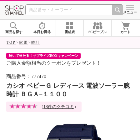
SHOP CHANNEL 
メニュー
商品を探す
本日お買得
番組表
SCピープル
カート
TOP
家電
時計
届いて当たる！サプライズBOXキャンペーン
ク
ご購入金額相当のクーポンをプレゼント！
ク
商品番号：777470
カシオ ベビーＧ レディース 電波ソーラー腕
時計 ＢＧＡ−１１００
（
18件のクチコミ
）