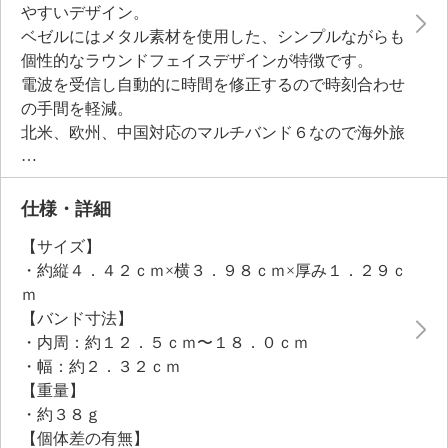
やすいデザイン。
ベゼルにはメタル素材を使用した、シンプルながらも
個性的なラウンドフェイスデザインが特徴です。
電波を受信し自動的に時間を修正するので時刻合わせ
の手間を軽減。
北米、欧州、中国対応のマルチバンド６なので海外旅
行でも大活躍。
タフソーラーを搭載し、太陽光だけでなく、室内の蛍
光灯の光で充電でき、電池交換の煩わしさを軽減しま
仕様・詳細
す。
【サイズ】
耐衝撃構造のため、衝撃に強く日常生活やスポーツで
・約縦４．４２ｃｍ×横３．９８ｃｍ×厚み１．２９ｃ
も使用可能。
ｍ
＜カシオ＞
【バンド寸法】
独自の構造で落としても壊れにくい時計です。
・内周：約１２．５ｃｍ〜１８．０ｃｍ
・幅：約２．３２ｃｍ
【重量】
・約３８ｇ
【個体差の有無】