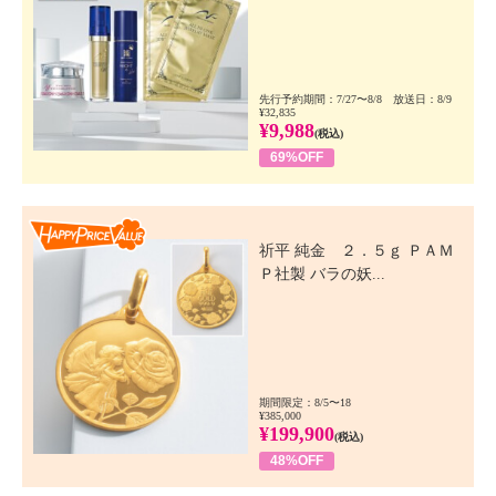
先行予約期間：7/27〜8/8 放送日：8/9
¥32,835
¥9,988
(税込)
69%OFF
Happy Price Value
祈平 純金 ２．５ｇ ＰＡＭ
Ｐ社製 バラの妖...
期間限定：8/5〜18
¥385,000
¥199,900
(税込)
48%OFF