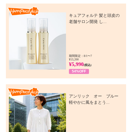
Happy Price Value
キュアフォルテ 髪と頭皮の
老舗サロン開発 し...
期間限定：8/1〜7
¥13,200
¥5,990
(税込)
54%OFF
Happy Price Value
アンリック オー ブルー
軽やかに風をまとう...