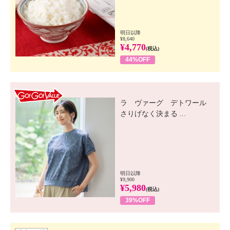
明日以降
¥8,640
¥4,770
(税込)
44%OFF
GO! GO! VALUE
ラ ヴァーグ デトワール
さりげなく決まる ...
明日以降
¥9,900
¥5,980
(税込)
39%OFF