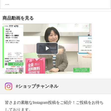
・なし
【防水性能】
・日常生活用強化防水（１０気圧防水）
商品動画を見る
【バンド素材・メッキ種類】
・素材：樹脂
【駆動方式】
・電波ソーラー
【保証（有無）、保証期間】
・あり：メーカー保証書（１年）
Play
【保証書以外の同梱物】
・取扱説明書（兼保証書）
Video
【型番】
・ＢＧＡ−１１００−２ＢＪＦ［ネイビー］
・ＢＧＡ−１１００−４ＢＪＦ［ピンクベージュ］
#ショップチャンネル
・ＢＧＡ−１１００ＧＲ−７ＢＪＦ［ホワイト］
・ＢＧＡ−１１００−４Ｂ２ＪＦ［ピンク］
【原産国（地）】
皆さまの素敵なInstagram投稿をご紹介！ご投稿をお待ち
・ムーブメント組立地：タイ
しております。
・ケース組立地：タイ