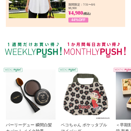
期間限定：7/31〜8/6
¥8,900
¥4,980
(税込)
44%OFF
WEEKLY PUSH
W
パーリーデュー 瞬間白髪
ペコちゃん ポケッタブル
＜早期