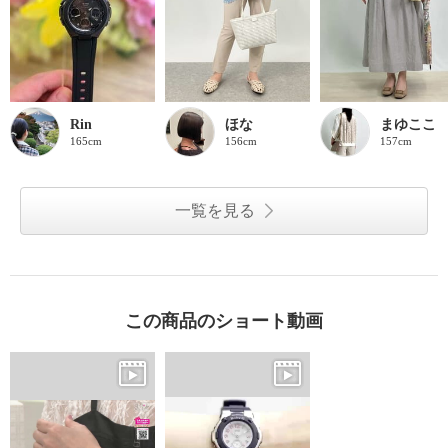
Rin
ほな
まゆここ
165cm
156cm
157cm
一覧を見る
この商品のショート動画