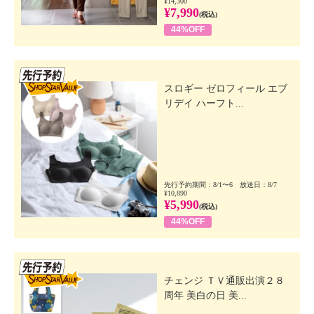
¥14,300
¥7,990
(税込)
44%OFF
先行SSV
スロギー ゼロフィール エブ
リデイ ハーフト...
先行予約期間：8/1〜6 放送日：8/7
¥10,890
¥5,990
(税込)
44%OFF
先行SSV
チェンジ ＴＶ通販出演２８
周年 美白の日 美...