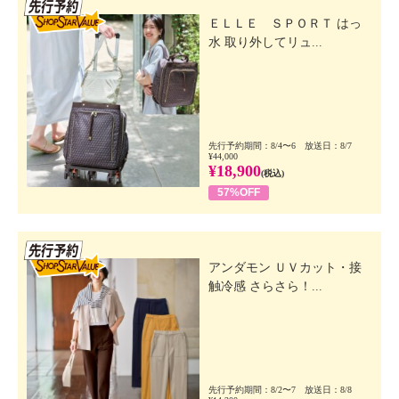
先行SSV
ＥＬＬＥ ＳＰＯＲＴ はっ
水 取り外してリュ...
先行予約期間：8/4〜6 放送日：8/7
¥44,000
¥18,900
(税込)
57%OFF
先行SSV
アンダモン ＵＶカット・接
触冷感 さらさら！...
先行予約期間：8/2〜7 放送日：8/8