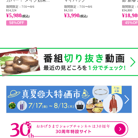
カバー！ メイク効果...
マイバッグ
節 新春
期間限定：7/31〜8/6
期間限定：7/31〜8/6
期間限定：8
¥14,524
¥4,510
¥34,800
¥5,980
¥3,990
¥18,98
(税込)
(税込)
58%OFF
45%OF