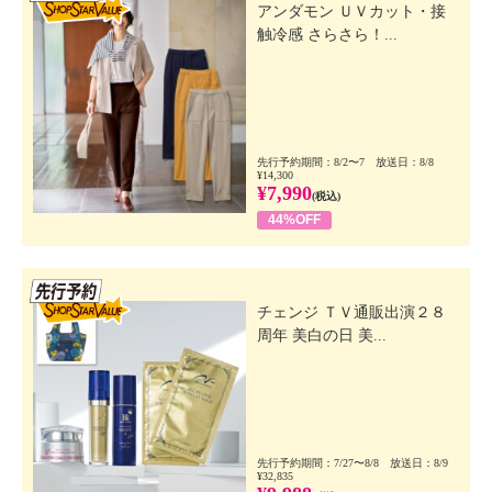
アンダモン ＵＶカット・接
触冷感 さらさら！...
先行予約期間：8/2〜7 放送日：8/8
¥14,300
¥7,990
(税込)
44%OFF
先行SSV
チェンジ ＴＶ通販出演２８
周年 美白の日 美...
先行予約期間：7/27〜8/8 放送日：8/9
¥32,835