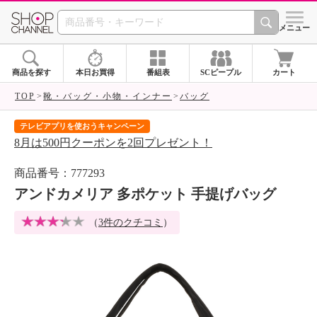
SHOP CHANNEL 
メニュー
商品を探す
本日お買得
番組表
SCピープル
カート
TOP
靴・バッグ・小物・インナー
バッグ
テレビアプリを使おうキャンペーン
届
8月は500円クーポンを2回プレゼント！
ご
商品番号：777293
アンドカメリア 多ポケット 手提げバッグ
（
3件のクチコミ
）