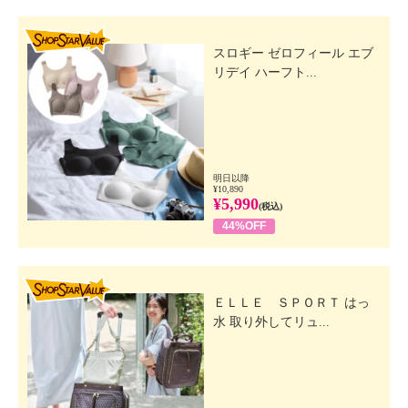
SHOP STAR VALUE
スロギー ゼロフィール エブ
リデイ ハーフト...
明日以降
¥10,890
¥5,990
(税込)
44%OFF
SHOP STAR VALUE
ＥＬＬＥ ＳＰＯＲＴ はっ
水 取り外してリュ...