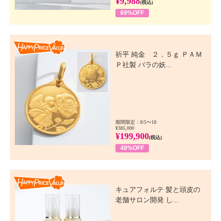
¥9,988
(税込)
69%OFF
Happy Price Value
祈平 純金 ２．５ｇ ＰＡＭ
Ｐ社製 バラの妖...
期間限定：8/5〜18
¥385,000
¥199,900
(税込)
48%OFF
Happy Price Value
キュアフォルテ 髪と頭皮の
老舗サロン開発 し...