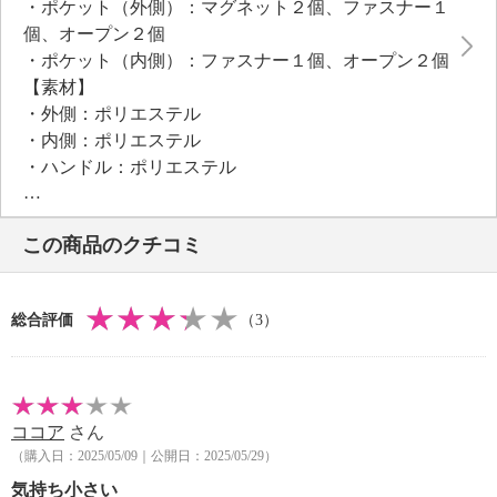
・ポケット（外側）：マグネット２個、ファスナー１
個、オープン２個
・ポケット（内側）：ファスナー１個、オープン２個
【素材】
・外側：ポリエステル
・内側：ポリエステル
・ハンドル：ポリエステル
【サイズ】
・約縦２０ｃｍ×最大横３４ｃｍ×マチ１１ｃｍ
この商品のクチコミ
・約開口部３３ｃｍ×底部２１ｃｍ
・Ａ４サイズ：不可
【重さ】
総合評価
（3）
・約２３０ｇ
【個体差あり】
・個体差あり
【原産国（地）】
ココア
さん
・中国製
（購入日：2025/05/09｜公開日：2025/05/29）
気持ち小さい