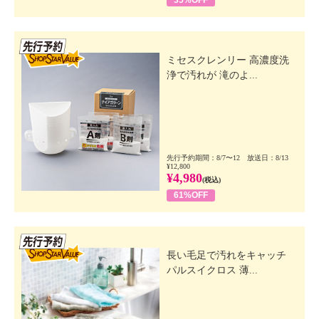
先行SSV
ミセスクレンリー 高濃度洗
浄で汚れが 滝のよ...
先行予約期間：8/7〜12 放送日：8/13
¥12,800
¥4,980
(税込)
61%OFF
先行SSV
長い毛足で汚れをキャッチ
パルスイクロス 薄...