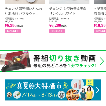
チェンジ 濃密潤いふんわ
チェンジ シワ改善＆美白
＜早期
り泡洗顔 バブルウォ...
リンクルホワイト ...
節 新春
期間限定：8/7〜13
期間限定：8/7〜13
期間限定：8
¥17,820
¥16,126
¥34,800
¥6,980
¥6,280
¥18,98
(税込)
(税込)
60%OFF
61%OFF
45%OF