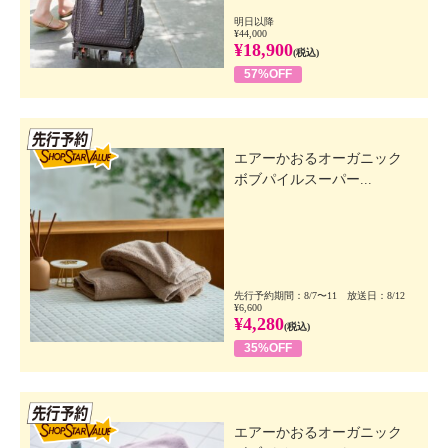
明日以降
¥44,000
¥18,900
(税込)
57%OFF
先行SSV
エアーかおるオーガニック
ボブパイルスーパー...
先行予約期間：8/7〜11 放送日：8/12
¥6,600
¥4,280
(税込)
35%OFF
先行SSV
エアーかおるオーガニック