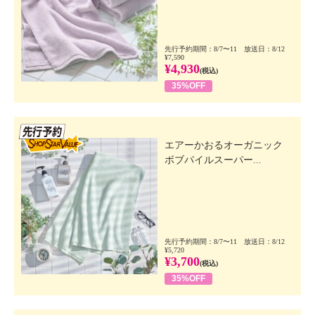
先行予約期間：8/7〜11 放送日：8/12
¥7,590
¥4,930
(税込)
35%OFF
先行SSV
エアーかおるオーガニック
ボブパイルスーパー...
先行予約期間：8/7〜11 放送日：8/12
¥5,720
¥3,700
(税込)
35%OFF