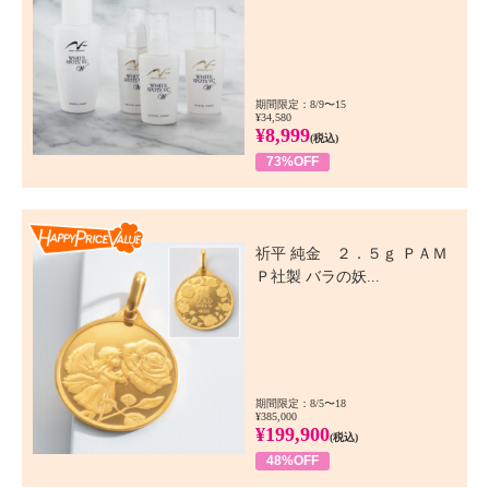
期間限定：8/9〜15
¥34,580
¥8,999
(税込)
73%OFF
Happy Price Value
祈平 純金 ２．５ｇ ＰＡＭ
Ｐ社製 バラの妖...
期間限定：8/5〜18
¥385,000
¥199,900
(税込)
48%OFF