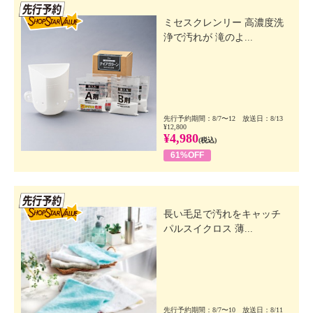
先行SSV
ミセスクレンリー 高濃度洗
浄で汚れが 滝のよ...
先行予約期間：8/7〜12 放送日：8/13
¥12,800
¥4,980
(税込)
61%OFF
先行SSV
長い毛足で汚れをキャッチ
パルスイクロス 薄...
先行予約期間：8/7〜10 放送日：8/11