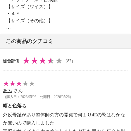
【サイズ（ワイズ）】
・４Ｅ
【サイズ（その他）】
・ヒールの高さ：約４ｃｍ
※インソール含まず
この商品のクチコミ
【重さ】
・片足約２３５ｇ（サイズにより多少の差異あり）
【メンテナンス】
総合評価
（82）
※詳細は同梱書類参照
【使用上の注意】
※詳細は同梱書類参照
・完全防水ではない。
あみ
さん
【同梱書類】
（購入日：2026/05/02｜公開日：2026/05/26）
・取扱い上の注意
【原産国（地）】
幅と色落ち
・中国製
外反母趾があり整体師の方の開発で何より4Eの靴はなかな
か無いので購入しました
※基本的には普段お履きのシューズサイズをお選びく