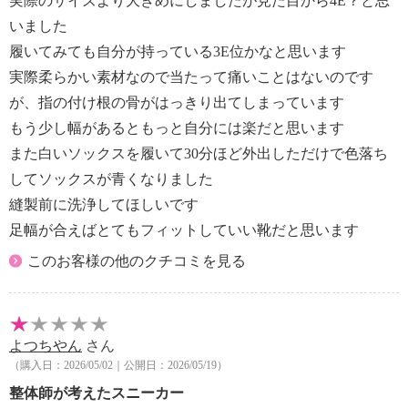
実際のサイズより大きめにしましたが見た目から4E？と思
ださい。迷われたら１サイズ上を選んで頂くことをお
いました
すすめいたします。
履いてみても自分が持っている3E位かなと思います
実際柔らかい素材なので当たって痛いことはないのです
が、指の付け根の骨がはっきり出てしまっています
もう少し幅があるともっと自分には楽だと思います
また白いソックスを履いて30分ほど外出しただけで色落ち
してソックスが青くなりました
縫製前に洗浄してほしいです
足幅が合えばとてもフィットしていい靴だと思います
このお客様の他のクチコミを見る
よつちやん
さん
（購入日：2026/05/02｜公開日：2026/05/19）
整体師が考えたスニーカー