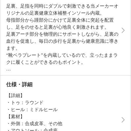
足裏、足指を同時にダブルで刺激できる当メーカーオ
リジナルの足裏健康立体補整インソール内蔵。
母指部分から踵部分にかけて足裏全体に突起を配置
し、足をのせると足裏が心地良く刺激されます。
足裏アーチ部分を物理的にサポートしながら、足裏の
血行を促進し、毎日の歩行を足裏から健康意識に導き
ます。
“靴ベラプレート”を内蔵しているので、立ったままラ
クに履くことができるのもポイント。
プレート全体を厚みのあるクッションでカバーし
た“かかとロック構造”でかかとのフィット感が高ま
り、立ち姿勢時、歩行時の足元のグラつきをサポート
仕様・詳細
します。
【詳細】
ソールはつまずきにくい理想的なローリング歩行へと
・トゥ：ラウンド
導くつま先前上がりの設計。
・ヒール：ミドルヒール
アッパーはストレッチ性があり、通気性も良いメッシ
【素材】
ュ素材を使用し、たくさん歩いても蒸れにくい快適な
・外側：合成皮革、その他
履き心地です。
・アウトソール：合成底