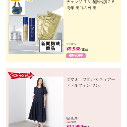
チェンジ ＴＶ通販出演２８
周年 美白の日 美...
¥32,835
¥9,988
(税込)
69%OFF
GO! GO! VALUE
タマミ ワタナベ ティアー
ドドルフィン ワン...
明日以降
¥25,080
¥14,900