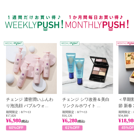
WEEKLY PUSH
W
チェンジ 濃密潤いふんわ
チェンジ シワ改善＆美白
＜早期
り泡洗顔 バブルウォ...
リンクルホワイト ...
節 新春
期間限定：8/7〜13
期間限定：8/7〜13
期間限定：8
¥17,820
¥16,126
¥34,800
¥6,980
¥6,280
¥18,98
(税込)
(税込)
60%OFF
61%OFF
45%OF