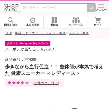
SHOP CHANNEL 
メニュー
商品を探す
本日お買得
番組表
SCピープル
カート
TOP
美容・ダイエット・フィットネス
フィットネス
クチコミ・Instagramキャンペーン
ネ
クーポンが当たるチャンス！
ネ
商品番号：777009
歩きながら血行促進！！ 整体師が本気で考え
た 健康スニーカー ＜レディース＞
（
82件のクチコミ
）