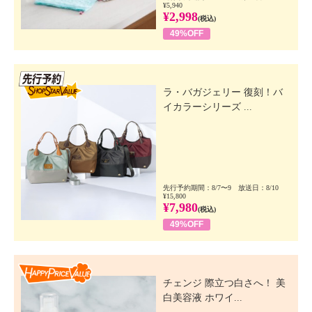
¥5,940
¥2,998
(税込)
49%OFF
先行SSV
ラ・バガジェリー 復刻！バ
イカラーシリーズ ...
先行予約期間：8/7〜9 放送日：8/10
¥15,800
¥7,980
(税込)
49%OFF
Happy Price Value
チェンジ 際立つ白さへ！ 美
白美容液 ホワイ...