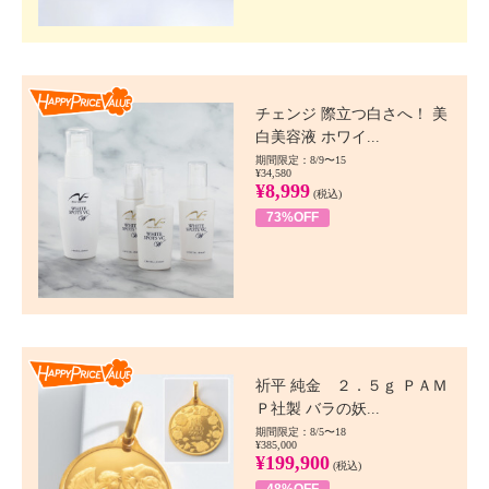
Happy Price value
チェンジ 際立つ白さへ！ 美
白美容液 ホワイ...
期間限定：8/9〜15
¥34,580
¥8,999
(税込)
73%OFF
Happy Price value
祈平 純金 ２．５ｇ ＰＡＭ
Ｐ社製 バラの妖...
期間限定：8/5〜18
¥385,000
¥199,900
(税込)