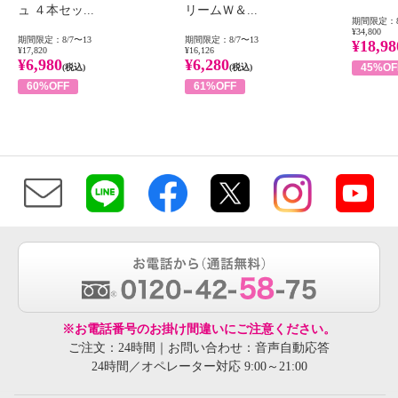
ュ ４本セッ...
リームＷ＆...
期間限定：8
¥34,800
期間限定：8/7〜13
期間限定：8/7〜13
¥18,98
¥17,820
¥16,126
¥6,980
¥6,280
45%OF
(税込)
(税込)
60%OFF
61%OFF
※お電話番号のお掛け間違いにご注意ください。
ご注文：24時間｜お問い合わせ：音声自動応答
24時間／オペレーター対応 9:00～21:00