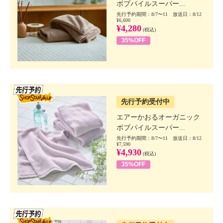
ボブパイルスーパー...
先行予約期間：8/7〜11 放送日：8/12
¥6,600
¥4,280
(税込)
35%OFF
SSV先行
先行予約受付中
エアーかおるオーガニック
ボブパイルスーパー...
先行予約期間：8/7〜11 放送日：8/12
¥7,590
¥4,930
(税込)
35%OFF
SSV先行