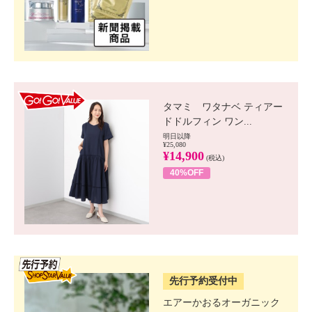
GO!GO! VALUE
タマミ ワタナベ ティアー
ドドルフィン ワン...
明日以降
¥25,080
¥14,900
(税込)
40%OFF
SSV先行
先行予約受付中
エアーかおるオーガニック