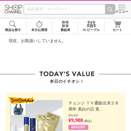
SHOP CHANNEL ショ
メニュー
商品を探す
本日お買得
番組表
SCピープル
カート
現在、お取扱いしていません。
本日のイチオシ！
SHOP STAR VALUE
チェンジ ＴＶ通販出演２８
周年 美白の日 美...
¥32,835
¥9,988
(税込)
69%OFF