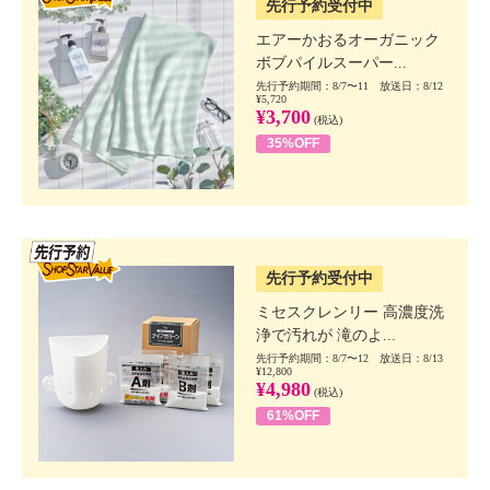
先行予約受付中
エアーかおるオーガニック
ボブパイルスーパー...
先行予約期間：8/7〜11 放送日：8/12
¥5,720
¥3,700
(税込)
35%OFF
SSV先行
先行予約受付中
ミセスクレンリー 高濃度洗
浄で汚れが 滝のよ...
先行予約期間：8/7〜12 放送日：8/13
¥12,800
¥4,980
(税込)
61%OFF