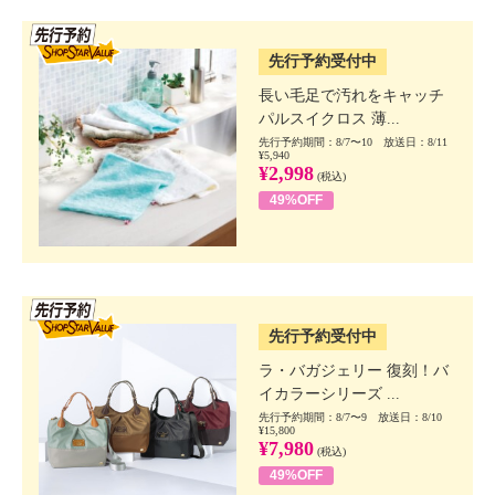
SSV先行
先行予約受付中
長い毛足で汚れをキャッチ
パルスイクロス 薄...
先行予約期間：8/7〜10 放送日：8/11
¥5,940
¥2,998
(税込)
49%OFF
SSV先行
先行予約受付中
ラ・バガジェリー 復刻！バ
イカラーシリーズ ...
先行予約期間：8/7〜9 放送日：8/10
¥15,800
¥7,980
(税込)
49%OFF