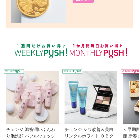
48%OFF
WEEKLY PUSH
W
チェンジ 濃密潤いふんわ
チェンジ シワ改善＆美白
＜早期
り泡洗顔 バブルウォッシ
リンクルホワイト ＢＢク
節 新