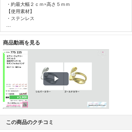
・約最大幅２ｃｍ×高さ５ｍｍ
【使用素材】
・ステンレス
【メッキ素材】
・材質：ゴールドコート（１４Ｋ）（ゴールドカラ
ー）
商品動画を見る
【その他】
・個体差あり
【原産国（地）】
・中国製
Play
Video
この商品のクチコミ