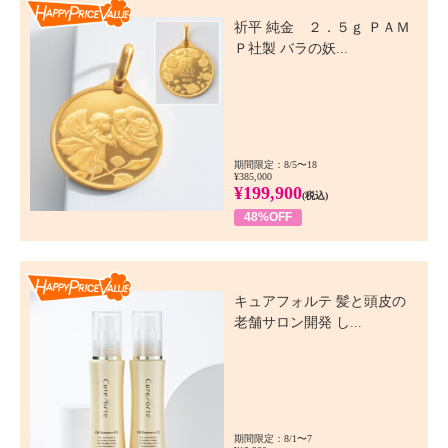
Happy Price Value
祈平 純金 ２．５ｇ ＰＡＭ
Ｐ社製 バラの妖...
期間限定：8/5〜18
¥385,000
¥199,900
(税込)
48%OFF
Happy Price Value
キュアフォルテ 髪と頭皮の
老舗サロン開発 し...
期間限定：8/1〜7