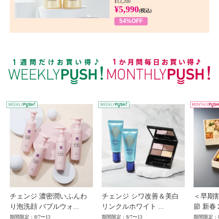
¥13,200
¥5,990
(税込)
54%OFF
WEEKLY PUSH
W
チェンジ 濃密潤いふんわ
チェンジ シワ改善＆美白
＜早期
り泡洗顔 バブルウォ...
リンクルホワイト ...
節 新春
期間限定：8/7〜13
期間限定：8/7〜13
期間限定：8