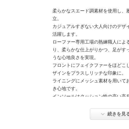
柔らかなスエード調素材を使用し、
立。
カジュアルすぎない大人向けのデザ
活躍します。
ローファー専用工場の熟練職人によ
り、柔らかな仕上がりかつ、足がす
うな心地良さを実現。
フロントにフェイクファーをほどこ
ザインをプラスしリッチな印象に。
ライニングにメッシュ素材を用いて
き心地です。
インソールはクッション性の高い高
し、歩行をサポート。
ソールにグリップ力のあるゴム配合
続きを見
をほどこした滑りにくいつくりです