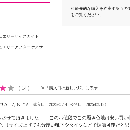
※優先的な購入を約束するもの
をご覧ください。
ュエリーサイズガイド
ュエリーアフターケアサ
（
14
）
※「購入日の新しい順」に表示
すい
（
なお
さん | 購入日：2025/03/01| 公開日：2025/03/12）
入させて頂きました！！ このお値段でこの履き心地は安い買い
少の差異あり）
で、1サイズ上げても分厚い靴下やタイツなどで調節可能だと