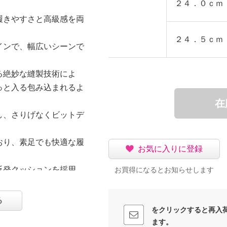
２４．０ｃｍ
履きやすさと高級感を両
２４．５ｃｍ
インで、幅広いシーンで
る絶妙な縫製技術によ
っと入る包み込まれるよ
在
し、さりげなくビットデ
おり、素足でも快適な履
お気に入りに登録
反発クッションを採用
お買得になるとお知らせします
素材を用い、底面に凹凸
る
。
をクリックすると再入
ます。