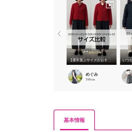
こだわりベーシック
【通常選ぶサイズがおすすめ】
いつ
888
めぐみ
162cm
166cm
基本情報