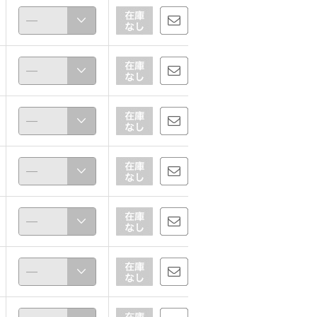
【通常選ぶサイズがおすすめ】
いつものサイズorお好みで
めぐみ
888
166cm
162cm