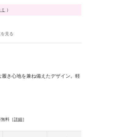
コミ
）
覧を見る
な履き心地を兼ね備えたデザイン。軽
料無料［
詳細
］