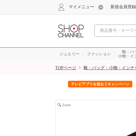
マイメニュー
新規会員登録
心おどる、瞬
靴・バ
ジュエリー
ファッション
小物・イ
SALE
>
TOPページ
靴・バッグ・小物・インナ
ック！
テレビアプリを使おうキャンペーン
Zoom