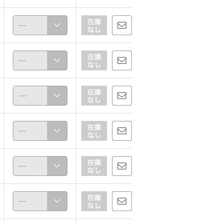
Saako
888
160cm
162cm