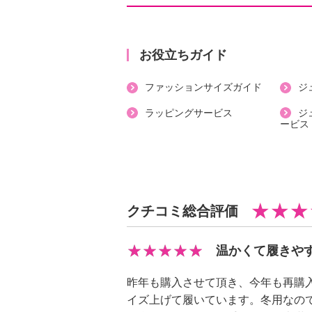
【詳細】
・トゥ：スクエア
・ヒール：フラット
お役立ちガイド
【素材】
ファッションサイズガイド
ジ
・外側：ポリエステル
・内側：ポリエステル
ラッピングサービス
ジ
ービス
・アウトソール：合成底
【サイズ（ワイズ）】
・３Ｅ
【サイズ（その他）】
・ヒールの高さ：約２ｃｍ
クチコミ総合評価
・前側着地点厚み：約１ｃｍ
・高低差：約１ｃｍ
温かくて履きや
※サイズはインソール含まず
【重さ】
昨年も購入させて頂き、今年も再購
・片足約１８０ｇ（サイズにより多
イズ上げて履いています。冬用なの