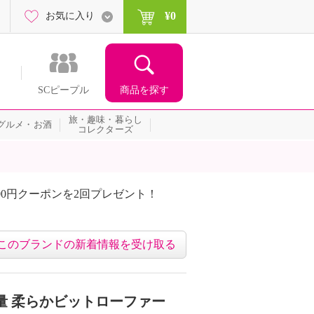
¥0
お気に入り
商品を探す
SCピープル
旅・趣味・暮らし
グルメ・お酒
コレクターズ
00円クーポンを2回プレゼント！
届いて当たる！サプライズ
このブランドの新着情報を受け取る
量 柔らかビットローファー