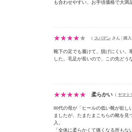
【メンテナンス】
も合わせやすい、お手頃価格で大満
・摩擦による色落ち、色移り注意
【原産国（地）】
・中国製
（
スバデン
さん | 購入日
靴下の足でも履けて、脱げにくい、
した。毛足が長いので、この先どう
柔らかい
（
ヤマト
80代の母が「ヒールの低い靴が欲
ましたが、たまたまこちらの靴を見つ
入。
「全体に柔らかくて痛くなる所もな