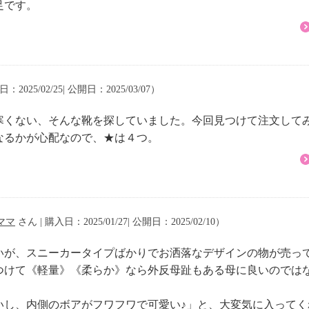
足です。
：2025/02/25| 公開日：2025/03/07）
寒くない、そんな靴を探していました。今回見つけて注文して
なるかが心配なので、★は４つ。
ママ
さん | 購入日：2025/01/27| 公開日：2025/02/10）
しいが、スニーカータイプばかりでお洒落なデザインの物が売っ
けて《軽量》《柔らか》なら外反母趾もある母に良いのではないか
いし、内側のボアがフワフワで可愛い♪」と、大変気に入ってく