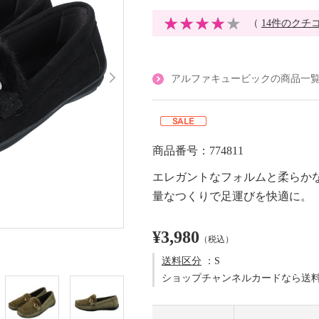
（
14件のクチ
アルファキュービックの商品一
商品番号：774811
エレガントなフォルムと柔らか
量なつくりで足運びを快適に。
¥3,980
（税込）
送料区分
：S
ショップチャンネルカードなら送