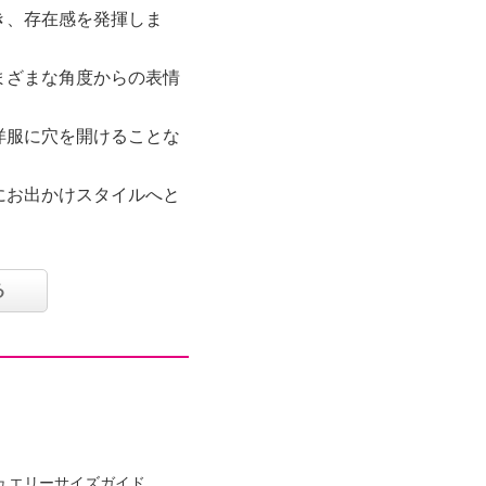
き、存在感を発揮しま
まざまな角度からの表情
洋服に穴を開けることな
。
にお出かけスタイルへと
る
ット
る可能性あり
ュエリーサイズガイド