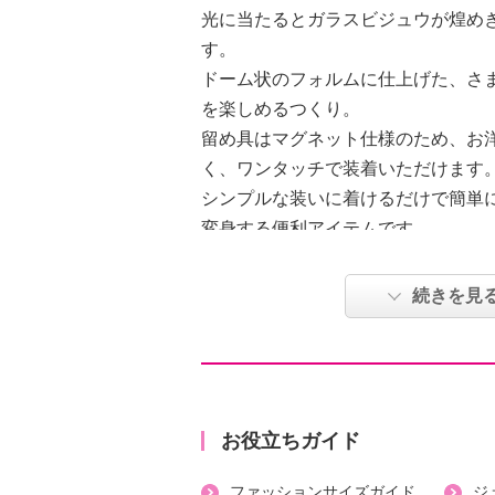
光に当たるとガラスビジュウが煌め
す。
ドーム状のフォルムに仕上げた、さ
を楽しめるつくり。
留め具はマグネット仕様のため、お
く、ワンタッチで装着いただけます
シンプルな装いに着けるだけで簡単
変身する便利アイテムです。
【素材】
続きを見
・本体：亜鉛合金・ガラス・マグネ
【サイズ】
・タテ：約３ｃｍ
・ヨコ：約３ｃｍ
【メンテナンス（ケアラベル）】
お役立ちガイド
・装飾部分は衝撃や摩擦により取れ
ファッションサイズガイド
ジ