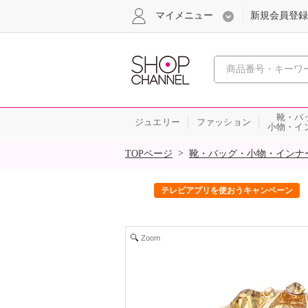
マイメニュー
新規会員登録
心おどる、瞬
靴・バ
ジュエリー
ファッション
小物・イ
SALE
>
TOPページ
靴・バッグ・小物・インナ
ック！
テレビアプリを使おうキャンペーン
Zoom