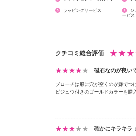
・マグネット使用製品取り扱い注意
＜マグネットを使用した商品につい
ラッピングサービス
ジ
ービス
・ペースメーカーなど医療用電気機
使用しないでください。
・金属アレルギーの方はご使用を避
・万が一高電圧機や電圧機を扱う場
さい。
クチコミ総合評価
・磁気カードや磁気ディスクなど磁
気部分に近づけないようにご注意く
磁石なのが良い
・幼いお子様の手の届かないところ
ブローチは服に穴が空くのが嫌でつ
ビジュウ付きのゴールドカラーを購
確かにキラキラ