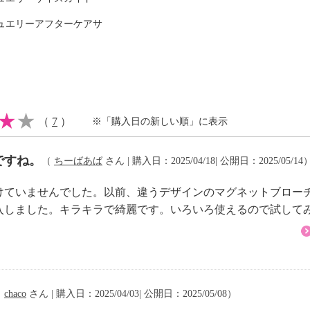
表示あり
て＞
ュエリーアフターケアサ
器をご使用の方は絶対に
けてください。
合は、必ずはずしてくだ
（
7
）
※「購入日の新しい順」に表示
気記録物を扱う場合は磁
ださい。
ですね。
（
ちーばあば
さん | 購入日：2025/04/18| 公開日：2025/05/14
に保管ください。
けていませんでした。以前、違うデザインのマグネットブロー
入しました。キラキラで綺麗です。いろいろ使えるので試して
（
chaco
さん | 購入日：2025/04/03| 公開日：2025/05/08）