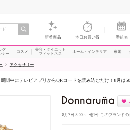
間を。通販・テレビショッピングのショップチャンネル
新着商品
本日お買い得
番組表
ッグ
美容・ダイエット
コスメ
ホーム・インテリア
家電
ンナー
フィットネス
>
ー
アクセサリー
期間中にテレビアプリからQRコードを読み込むだけ！8月は5
8月7日 8:00～ 他1件 このブラン