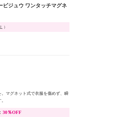
ービジュウ ワンタッチマグネ
ミ
）
を。マグネット式で衣服を傷めず、瞬
す。
：
30％OFF