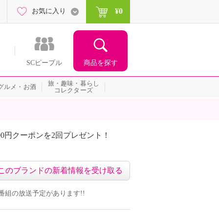
¥0
お気に入り
商品を探す
SCピープル
旅・趣味・暮らし
グルメ・お酒
コレクターズ
00円クーポンを2回プレゼント！
届いて当たる！サプライズ
このブランドの新着情報を受け取る
ドの番組の放送予定があります!!