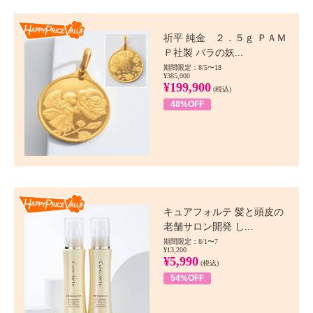
Happy Price value
祈平 純金 ２．５ｇ ＰＡＭ
Ｐ社製 バラの妖...
期間限定：8/5〜18
¥385,000
¥199,900
(税込)
48%OFF
Happy Price value
キュアフォルテ 髪と頭皮の
老舗サロン開発 し...
期間限定：8/1〜7
¥13,200
¥5,990
(税込)
54%OFF