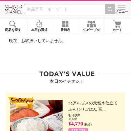
SHOP CHANNEL ショ
メニュー
商品を探す
本日お買得
番組表
SCピープル
カート
現在、お取扱いしていません。
本日のイチオシ！
SHOP STAR VALUE
北アルプスの天然水仕立て
ふんわりごはん 富...
明日以降
¥8,640
¥4,770
(税込)
44%OFF