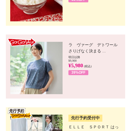
GO!GO! VALUE
ラ ヴァーグ デトワール
さりげなく決まる ...
明日以降
¥9,900
¥5,980
(税込)
39%OFF
SSV先行
先行予約受付中
ＥＬＬＥ ＳＰＯＲＴ はっ