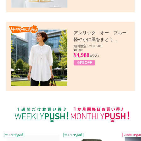
Happy Price value
アンリック オー ブルー
軽やかに風をまとう...
期間限定：7/31〜8/6
¥8,900
¥4,980
(税込)
44%OFF
WEEKLY PUSH
W