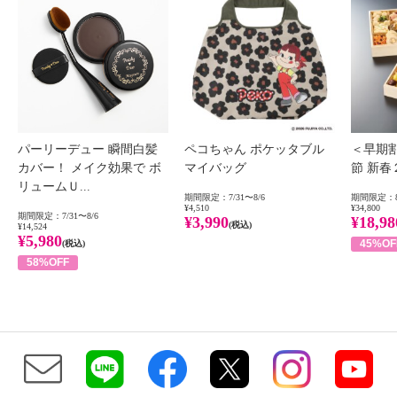
パーリーデュー 瞬間白髪
ペコちゃん ポケッタブル
＜早期
カバー！ メイク効果で ボ
マイバッグ
節 新
リュームＵ...
期間限定：7/31〜8/6
期間限定：8
¥4,510
¥34,800
期間限定：7/31〜8/6
¥3,990
¥18,98
(税込)
¥14,524
¥5,980
45%OF
(税込)
58%OFF