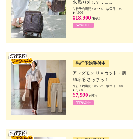
水 取り外してリュ...
先行予約期間：8/4〜6 放送日：8/7
¥44,000
¥18,900
(税込)
57%OFF
SSV先行
先行予約受付中
アンダモン ＵＶカット・接
触冷感 さらさら！...
先行予約期間：8/2〜7 放送日：8/8
¥14,300
¥7,990
(税込)
44%OFF
SSV先行