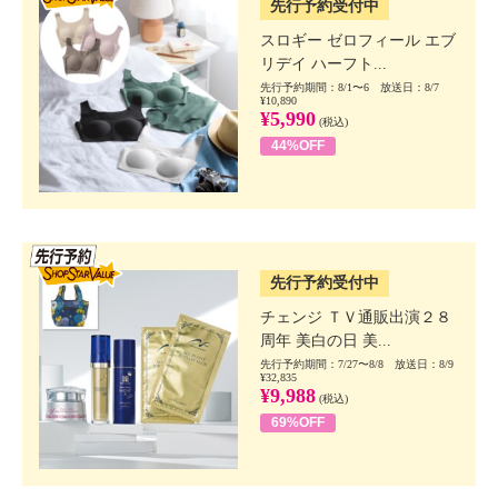
先行予約受付中
スロギー ゼロフィール エブ
リデイ ハーフト...
先行予約期間：8/1〜6 放送日：8/7
¥10,890
¥5,990
(税込)
44%OFF
SSV先行
先行予約受付中
チェンジ ＴＶ通販出演２８
周年 美白の日 美...
先行予約期間：7/27〜8/8 放送日：8/9
¥32,835
¥9,988
(税込)
69%OFF