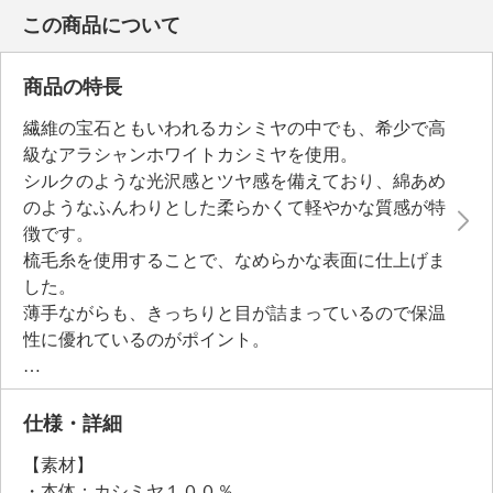
この商品について
商品の特長
繊維の宝石ともいわれるカシミヤの中でも、希少で高
級なアラシャンホワイトカシミヤを使用。
シルクのような光沢感とツヤ感を備えており、綿あめ
のようなふんわりとした柔らかくて軽やかな質感が特
徴です。
梳毛糸を使用することで、なめらかな表面に仕上げま
した。
薄手ながらも、きっちりと目が詰まっているので保温
性に優れているのがポイント。
使いやすさとカシミヤの良さを両立させた大きめなサ
イズ感。
保温性と高級感を損なわないよう、程良い厚みと幅で
仕様・詳細
織り上げています。
【素材】
幅があるため、ストールとしてはもちろん、折りたた
・本体：カシミヤ１００％