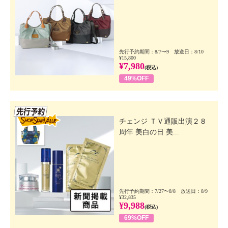
先行予約期間：8/7〜9 放送日：8/10
¥15,800
¥7,980
(税込)
49%OFF
先行SSV
チェンジ ＴＶ通販出演２８
周年 美白の日 美...
先行予約期間：7/27〜8/8 放送日：8/9
¥32,835
¥9,988
(税込)
69%OFF