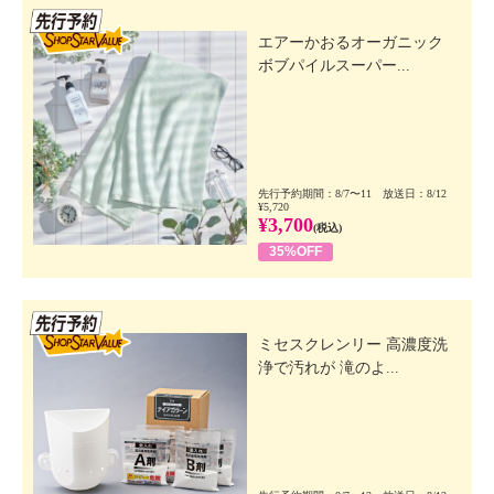
先行SSV
エアーかおるオーガニック
ボブパイルスーパー...
先行予約期間：8/7〜11 放送日：8/12
¥5,720
¥3,700
(税込)
35%OFF
先行SSV
ミセスクレンリー 高濃度洗
浄で汚れが 滝のよ...