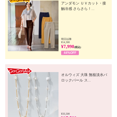
アンダモン ＵＶカット・接
触冷感 さらさら！...
明日以降
¥14,300
¥7,990
(税込)
44%OFF
GO! GO! VALUE
オルウィズ 大珠 無核淡水バ
ロックパール ス...
¥33,500