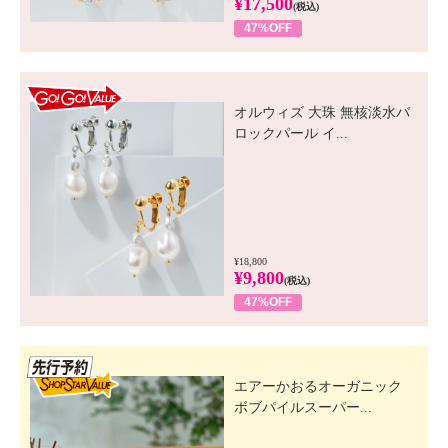
¥17,500
(税込)
47%OFF
GO! GO! VALUE
オルウィズ 大珠 無核淡水バ
ロックパール イ...
¥18,800
¥9,800
(税込)
47%OFF
先行SSV
エアーかおるオーガニック
ボブパイルスーパー...