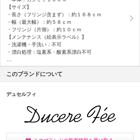
むとマフラーとしてもお使いいただけます。
【サイズ】
・長さ（フリンジ含まず）：約１６８ｃｍ
・幅（最大幅）：約５８ｃｍ
・フリンジ（片側）：約１０ｃｍ
【メンテナンス（絵表示ラベル）】
・洗濯機・手洗い：不可
・漂白処理：塩素系・酸素系漂白不可
・タンブル乾燥：不可
・アイロン仕上げ：可（中温）
このブランドについて
・ドライクリーニング：石油系ドライクリーニング可
・ウエットクリーニング：不可
【メンテナンス（ケアラベル）】
デュセルフィ
・長時間照射による変退色注意
・水や汗などによる色落ち、色移り注意
・過度な力をかけない
【原産国（地）】
・中国製