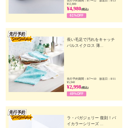
先行予約期間：8/7〜12 放送日：8/13
¥12,800
¥4,980
(税込)
61%OFF
先行SSV
長い毛足で汚れをキャッチ
パルスイクロス 薄...
先行予約期間：8/7〜10 放送日：8/11
¥5,940
¥2,998
(税込)
49%OFF
先行SSV
ラ・バガジェリー 復刻！バ
イカラーシリーズ ...