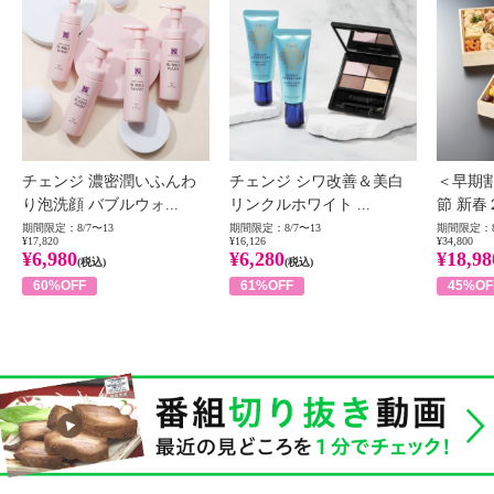
チェンジ 濃密潤いふんわ
チェンジ シワ改善＆美白
＜早期
り泡洗顔 バブルウォ...
リンクルホワイト ...
節 新春
期間限定：8/7〜13
期間限定：8/7〜13
期間限定：8
¥17,820
¥16,126
¥34,800
¥6,980
¥6,280
¥18,98
(税込)
(税込)
60%OFF
61%OFF
45%OF