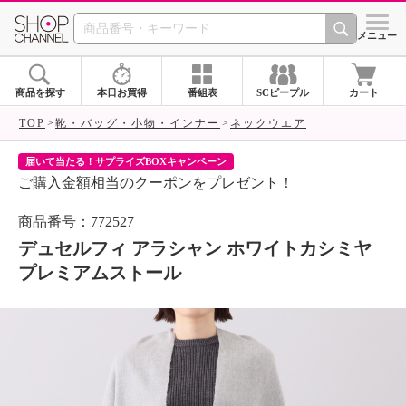
SHOP CHANNEL 
メニュー
商品を探す
本日お買得
番組表
SCピープル
カート
TOP
靴・バッグ・小物・インナー
ネックウエア
届いて当たる！サプライズBOXキャンペーン
ク
ご購入金額相当のクーポンをプレゼント！
ク
商品番号：772527
デュセルフィ アラシャン ホワイトカシミヤ
プレミアムストール