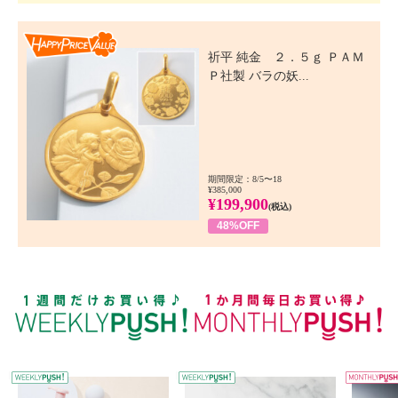
Happy Price Value
祈平 純金 ２．５ｇ ＰＡＭ
Ｐ社製 バラの妖...
期間限定：8/5〜18
¥385,000
¥199,900
(税込)
48%OFF
WEEKLY PUSH
W