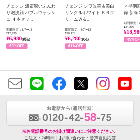
チェンジ 濃密潤いふんわ
チェンジ シワ改善＆美白
＜早期
り泡洗顔 バブルウォッシ
リンクルホワイト ＢＢク
節 新
ュ ４本セッ...
リームＷ＆...
期間限定：8
¥34,800
期間限定：8/7〜13
期間限定：8/7〜13
¥18,98
¥17,820
¥16,126
¥6,980
¥6,280
45%OF
(税込)
(税込)
60%OFF
61%OFF
※お電話番号のお掛け間違いにご注意ください。
ご注文：24時間｜お問い合わせ：音声自動応答