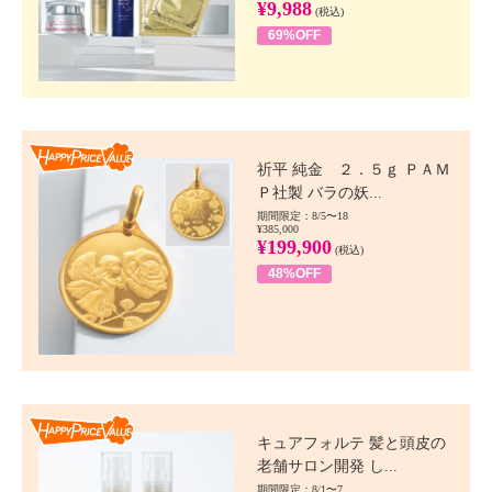
¥9,988
(税込)
69%OFF
Happy Price value
祈平 純金 ２．５ｇ ＰＡＭ
Ｐ社製 バラの妖...
期間限定：8/5〜18
¥385,000
¥199,900
(税込)
48%OFF
Happy Price value
キュアフォルテ 髪と頭皮の
老舗サロン開発 し...
期間限定：8/1〜7