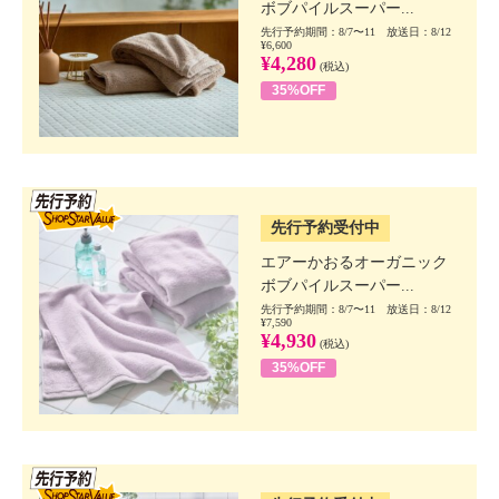
ボブパイルスーパー...
先行予約期間：8/7〜11 放送日：8/12
¥6,600
¥4,280
(税込)
35%OFF
SSV先行
先行予約受付中
エアーかおるオーガニック
ボブパイルスーパー...
先行予約期間：8/7〜11 放送日：8/12
¥7,590
¥4,930
(税込)
35%OFF
SSV先行