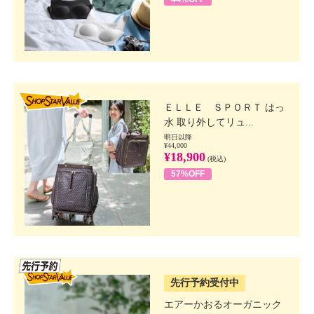
SHOP STAR VALUE
ＥＬＬＥ ＳＰＯＲＴ はっ
水 取り外してリュ...
明日以降
¥44,000
¥18,900
(税込)
57%OFF
SSV先行
先行予約受付中
エアーかおるオーガニック