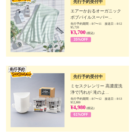
先行予約受付中
エアーかおるオーガニック
ボブパイルスーパー...
先行予約期間：8/7〜11 放送日：8/12
¥5,720
¥3,700
(税込)
35%OFF
SSV先行
先行予約受付中
ミセスクレンリー 高濃度洗
浄で汚れが 滝のよ...
先行予約期間：8/7〜12 放送日：8/13
¥12,800
¥4,980
(税込)
61%OFF