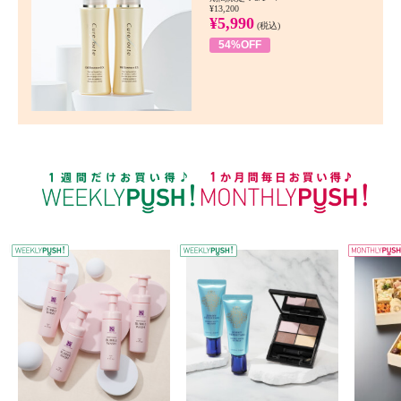
¥13,200
¥5,990
(税込)
54%OFF
WEEKLY PUSH
W