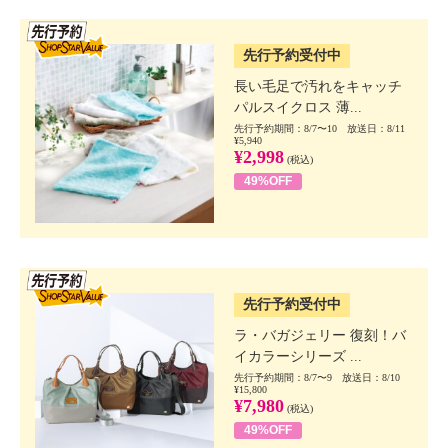
SSV先行
先行予約受付中
長い毛足で汚れをキャッチ
パルスイクロス 薄...
先行予約期間：8/7〜10 放送日：8/11
¥5,940
¥2,998
(税込)
49%OFF
SSV先行
先行予約受付中
ラ・バガジェリー 復刻！バ
イカラーシリーズ ...
先行予約期間：8/7〜9 放送日：8/10
¥15,800
¥7,980
(税込)
49%OFF