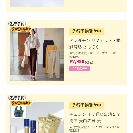
SSV先行
先行予約受付中
アンダモン ＵＶカット・接
触冷感 さらさら！...
先行予約期間：8/2〜7 放送日：8/8
¥14,300
¥7,990
(税込)
44%OFF
SSV先行
先行予約受付中
チェンジ ＴＶ通販出演２８
周年 美白の日 美...
先行予約期間：7/27〜8/8 放送日：8/9
¥32,835