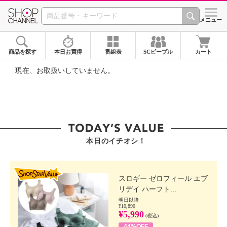
SHOP CHANNEL ショ
メニュー
商品を探す
本日お買得
番組表
SCピープル
カート
現在、お取扱いしていません。
本日のイチオシ！
SHOP STAR VALUE
スロギー ゼロフィール エブ
リデイ ハーフト...
明日以降
¥10,890
¥5,990
(税込)
44%OFF