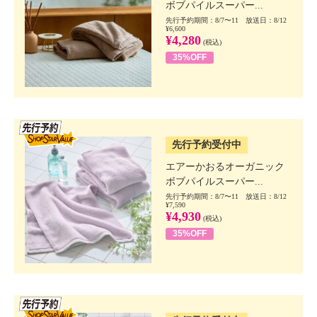
ボブパイルスーパー...
先行予約期間：8/7〜11 放送日：8/12
¥6,600
¥4,280
(税込)
35%OFF
SSV先行
先行予約受付中
エアーかおるオーガニック
ボブパイルスーパー...
先行予約期間：8/7〜11 放送日：8/12
¥7,590
¥4,930
(税込)
35%OFF
SSV先行