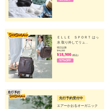
SHOP STAR VALUE
ＥＬＬＥ ＳＰＯＲＴ はっ
水 取り外してリュ...
明日以降
¥44,000
¥18,900
(税込)
57%OFF
SSV先行
先行予約受付中
エアーかおるオーガニック