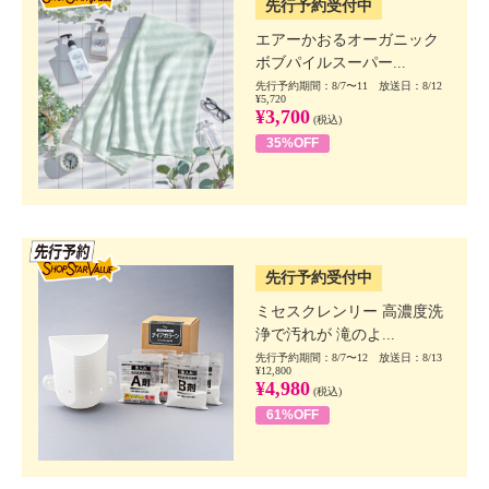
先行予約受付中
エアーかおるオーガニック
ボブパイルスーパー...
先行予約期間：8/7〜11 放送日：8/12
¥5,720
¥3,700
(税込)
35%OFF
SSV先行
先行予約受付中
ミセスクレンリー 高濃度洗
浄で汚れが 滝のよ...
先行予約期間：8/7〜12 放送日：8/13
¥12,800
¥4,980
(税込)
61%OFF