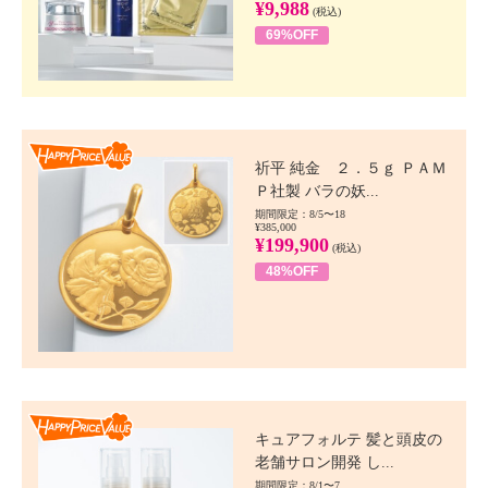
¥9,988
(税込)
69%OFF
Happy Price value
祈平 純金 ２．５ｇ ＰＡＭ
Ｐ社製 バラの妖...
期間限定：8/5〜18
¥385,000
¥199,900
(税込)
48%OFF
Happy Price value
キュアフォルテ 髪と頭皮の
老舗サロン開発 し...
期間限定：8/1〜7