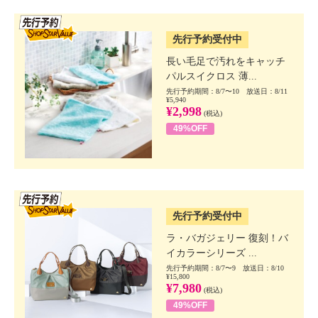
SSV先行
先行予約受付中
長い毛足で汚れをキャッチ
パルスイクロス 薄...
先行予約期間：8/7〜10 放送日：8/11
¥5,940
¥2,998
(税込)
49%OFF
SSV先行
先行予約受付中
ラ・バガジェリー 復刻！バ
イカラーシリーズ ...
先行予約期間：8/7〜9 放送日：8/10
¥15,800
¥7,980
(税込)
49%OFF