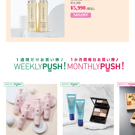
¥13,200
¥5,990
(税込)
54%OFF
WEEKLY PUSH
W