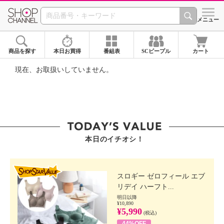
SHOP CHANNEL ショ
メニュー
商品を探す
本日お買得
番組表
SCピープル
カート
現在、お取扱いしていません。
本日のイチオシ！
SHOP STAR VALUE
スロギー ゼロフィール エブ
リデイ ハーフト...
明日以降
¥10,890
¥5,990
(税込)
44%OFF