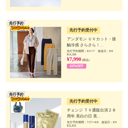
SSV先行
先行予約受付中
アンダモン ＵＶカット・接
触冷感 さらさら！...
先行予約期間：8/2〜7 放送日：8/8
¥14,300
¥7,990
(税込)
44%OFF
SSV先行
先行予約受付中
チェンジ ＴＶ通販出演２８
周年 美白の日 美...
先行予約期間：7/27〜8/8 放送日：8/9
¥32,835