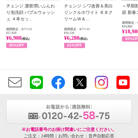
チェンジ 濃密潤いふんわ
チェンジ シワ改善＆美白
＜早期
り泡洗顔 バブルウォッシ
リンクルホワイト ＢＢク
節 新
ュ ４本セッ...
リームＷ＆...
期間限定：8
¥34,800
期間限定：8/7〜13
期間限定：8/7〜13
¥18,98
¥17,820
¥16,126
¥6,980
¥6,280
45%OF
(税込)
(税込)
60%OFF
61%OFF
※お電話番号のお掛け間違いにご注意ください。
ご注文：24時間｜お問い合わせ：音声自動応答