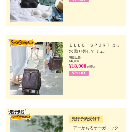
SHOP STAR VALUE
ＥＬＬＥ ＳＰＯＲＴ はっ
水 取り外してリュ...
明日以降
¥44,000
¥18,900
(税込)
57%OFF
SSV先行
先行予約受付中
エアーかおるオーガニック