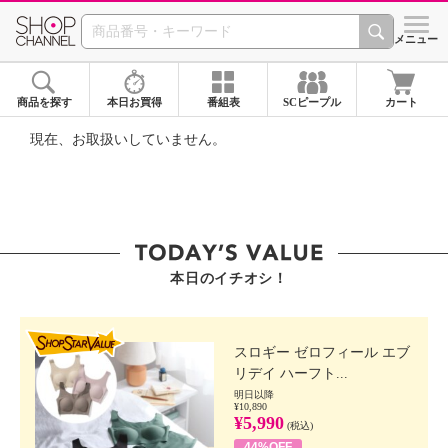
SHOP CHANNEL ショ
メニュー
商品を探す
本日お買得
番組表
SCピープル
カート
現在、お取扱いしていません。
本日のイチオシ！
SHOP STAR VALUE
スロギー ゼロフィール エブ
リデイ ハーフト...
明日以降
¥10,890
¥5,990
(税込)
44%OFF