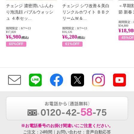
チェンジ 濃密潤いふんわ
チェンジ シワ改善＆美白
＜早期
り泡洗顔 バブルウォッシ
リンクルホワイト ＢＢク
節 新
ュ ４本セッ...
リームＷ＆...
期間限定：8
¥34,800
期間限定：8/7〜13
期間限定：8/7〜13
¥18,98
¥17,820
¥16,126
¥6,980
¥6,280
45%OF
(税込)
(税込)
60%OFF
61%OFF
※お電話番号のお掛け間違いにご注意ください。
ご注文：24時間｜お問い合わせ：音声自動応答