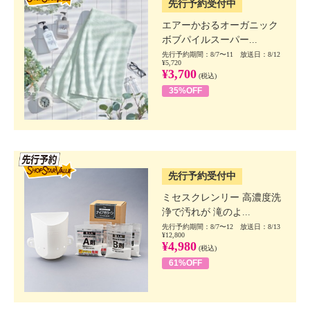
先行予約受付中
エアーかおるオーガニック
ボブパイルスーパー...
先行予約期間：8/7〜11 放送日：8/12
¥5,720
¥3,700
(税込)
35%OFF
SSV先行
先行予約受付中
ミセスクレンリー 高濃度洗
浄で汚れが 滝のよ...
先行予約期間：8/7〜12 放送日：8/13
¥12,800
¥4,980
(税込)
61%OFF