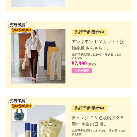
SSV先行
先行予約受付中
アンダモン ＵＶカット・接
触冷感 さらさら！...
先行予約期間：8/2〜7 放送日：8/8
¥14,300
¥7,990
(税込)
44%OFF
SSV先行
先行予約受付中
チェンジ ＴＶ通販出演２８
周年 美白の日 美...
先行予約期間：7/27〜8/8 放送日：8/9
¥32,835