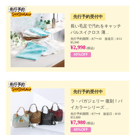
SSV先行
先行予約受付中
長い毛足で汚れをキャッチ
パルスイクロス 薄...
先行予約期間：8/7〜10 放送日：8/11
¥5,940
¥2,998
(税込)
49%OFF
SSV先行
先行予約受付中
ラ・バガジェリー 復刻！バ
イカラーシリーズ ...
先行予約期間：8/7〜9 放送日：8/10
¥15,800
¥7,980
(税込)
49%OFF