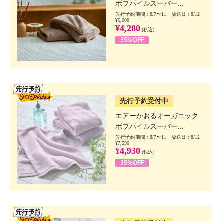
ボブパイルスーパー...
先行予約期間：8/7〜11 放送日：8/12
¥6,600
¥4,280
(税込)
35%OFF
SSV先行
先行予約受付中
エアーかおるオーガニック
ボブパイルスーパー...
先行予約期間：8/7〜11 放送日：8/12
¥7,590
¥4,930
(税込)
35%OFF
SSV先行