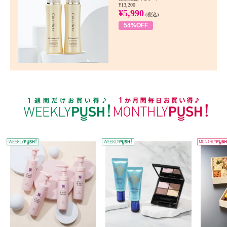
¥13,200
¥5,990
(税込)
54%OFF
WEEKLY PUSH
W