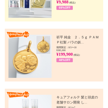
¥9,988
(税込)
69%OFF
Happy Price value
祈平 純金 ２．５ｇ ＰＡＭ
Ｐ社製 バラの妖...
期間限定：8/5〜18
¥385,000
¥199,900
(税込)
48%OFF
Happy Price value
キュアフォルテ 髪と頭皮の
老舗サロン開発 し...
期間限定：8/1〜7