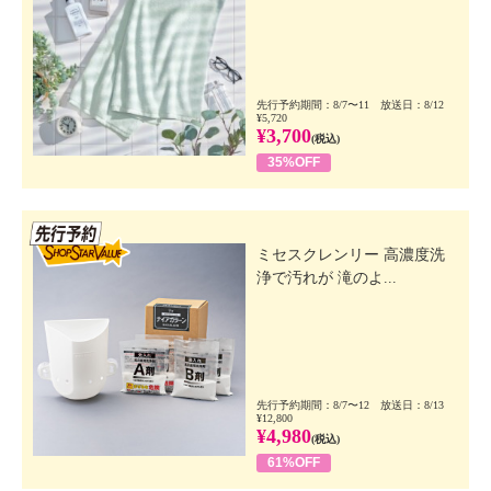
先行予約期間：8/7〜11 放送日：8/12
¥5,720
¥3,700
(税込)
35%OFF
先行SSV
ミセスクレンリー 高濃度洗
浄で汚れが 滝のよ...
先行予約期間：8/7〜12 放送日：8/13
¥12,800
¥4,980
(税込)
61%OFF