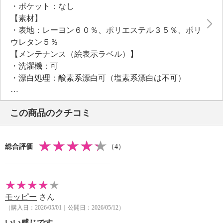
・ポケット：なし
【素材】
・表地：レーヨン６０％、ポリエステル３５％、ポリ
ウレタン５％
【メンテナンス（絵表示ラベル）】
・洗濯機：可
・漂白処理：酸素系漂白可（塩素系漂白は不可）
・タンブル乾燥：不可
・自然乾燥：日陰の吊り干し
この商品のクチコミ
・アイロン仕上げ：可（低温）
・ドライクリーニング：不可
【個体差あり】
総合評価
（4）
・個体差あり
【原産国（地）】
・中国製
モッピー
さん
（購入日：2026/05/01｜公開日：2026/05/12）
いい感じです