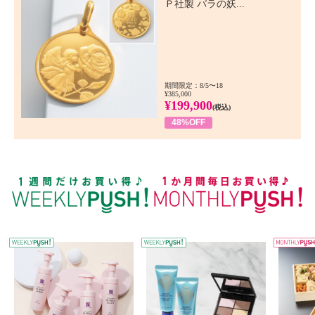
Ｐ社製 バラの妖...
期間限定：8/5〜18
¥385,000
¥199,900
(税込)
48%OFF
WEEKLY PUSH
W