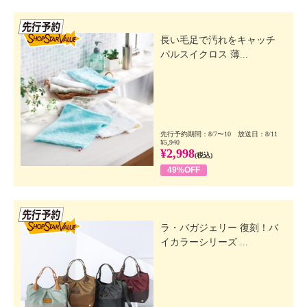
先行SSV
長い毛足で汚れをキャッチ
パルスイクロス 薄...
先行予約期間：8/7〜10 放送日：8/11
¥5,940
¥2,998
(税込)
49%OFF
先行SSV
ラ・バガジェリー 復刻！バ
イカラーシリーズ ...