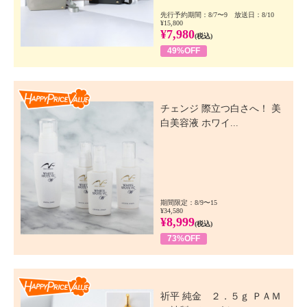
先行予約期間：8/7〜9 放送日：8/10
¥15,800
¥7,980
(税込)
49%OFF
Happy Price Value
チェンジ 際立つ白さへ！ 美
白美容液 ホワイ...
期間限定：8/9〜15
¥34,580
¥8,999
(税込)
73%OFF
Happy Price Value
祈平 純金 ２．５ｇ ＰＡＭ