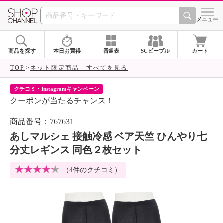
SHOP CHANNEL 
メニュー
商品を探す
本日お買得
番組表
SCピープル
カート
TOP
ネット限定商品 すべてを見る
クチコミ・Instagramキャンペーン
ネ
クーポンが当たるチャンス！
ネ
商品番号：767631
あしマルシェ 接触冷感 ベア天竺 ひんやり七
分丈レギンス 同色２枚セット
（
4件のクチコミ
）