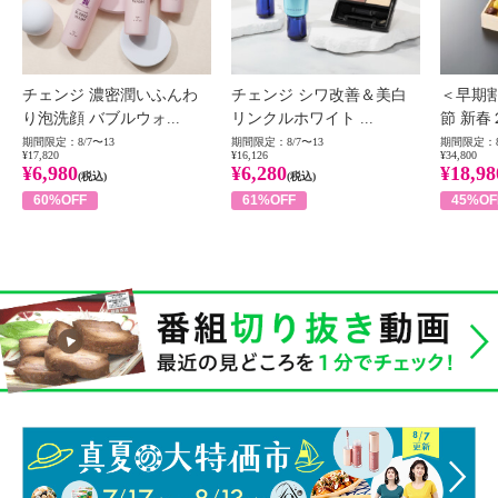
チェンジ 濃密潤いふんわ
チェンジ シワ改善＆美白
＜早期
り泡洗顔 バブルウォ...
リンクルホワイト ...
節 新春
期間限定：8/7〜13
期間限定：8/7〜13
期間限定：8
¥17,820
¥16,126
¥34,800
¥6,980
¥6,280
¥18,98
(税込)
(税込)
60%OFF
61%OFF
45%OF