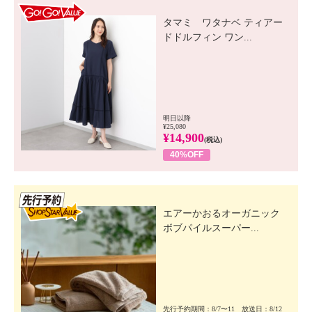
GO! GO! VALUE
タマミ ワタナベ ティアー
ドドルフィン ワン...
明日以降
¥25,080
¥14,900
(税込)
40%OFF
先行SSV
エアーかおるオーガニック
ボブパイルスーパー...
先行予約期間：8/7〜11 放送日：8/12