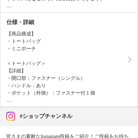
背面のファスナー式のポケットがキャリー用のホルダ
ーとなり、お手持ちのキャリーバッグのハンドルを通
すことが可能なキャリーオンデザインで、デイリー
仕様・詳細
に、旅行にとさまざまなシーンで活躍。
【商品構成】
１〜２泊程度の旅行や荷物が多い時のお出かけ、お土
・トートバッグ
産用のサブバッグとしても便利です。
・ミニポーチ
ミニポーチは、お薬や絆創膏、リップクリーム、飴な
ど細かいものを収納できます。
＜トートバッグ＞
ボールチェーン付きなので、バッグにつけてもお使い
【詳細】
いただけます。
・開口部：ファスナー（シングル）
（チェーンの留め具は衝撃等により外れる場合があり
・ハンドル：あり
ますので十分ご注意ください。）
・ポケット（外側）：ファスナー付１個
・ポケット（内側）：オープン２個
・底びょう：０個
・底部のファスナー部分に折りたたんで収納可
#ショップチャンネル
・ファスナーエンドにスナップボタンあり
【素材】
皆さまの素敵なInstagram投稿をご紹介！ご投稿をお待ち
・外側：ポリエステル、ナイロン