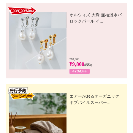
GO! GO! VALUE
オルウィズ 大珠 無核淡水バ
ロックパール イ...
¥18,800
¥9,800
(税込)
47%OFF
先行SSV
エアーかおるオーガニック
ボブパイルスーパー...