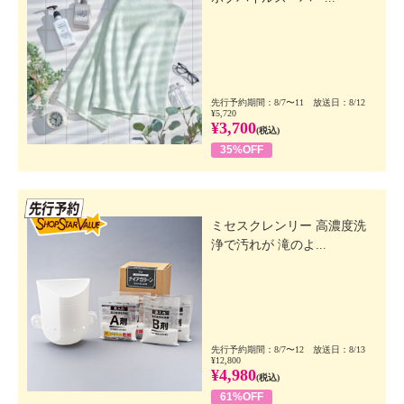
先行予約期間：8/7〜11 放送日：8/12
¥5,720
¥3,700
(税込)
35%OFF
先行SSV
ミセスクレンリー 高濃度洗
浄で汚れが 滝のよ...
先行予約期間：8/7〜12 放送日：8/13
¥12,800
¥4,980
(税込)
61%OFF