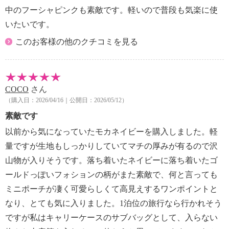
【原産国（地）】
中のフーシャピンクも素敵です。軽いので普段も気楽に使
・中国製
いたいです。
このお客様の他のクチコミを見る
COCO
さん
（購入日：2026/04/16｜公開日：2026/05/12）
素敵です
以前から気になっていたモカネイビーを購入しました。軽
量ですが生地もしっかりしていてマチの厚みが有るので沢
山物が入りそうです。落ち着いたネイビーに落ち着いたゴ
ールドっぽいフォションの柄がまた素敵で、何と言っても
ミニポーチが凄く可愛らしくて高見えするワンポイントと
なり、とても気に入りました。1泊位の旅行なら行かれそう
ですが私はキャリーケースのサブバッグとして、入らない