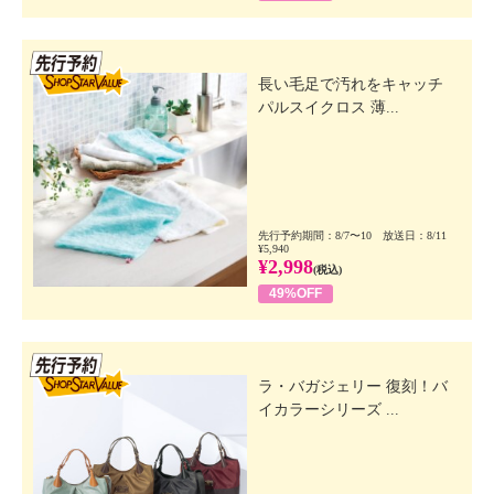
先行SSV
長い毛足で汚れをキャッチ
パルスイクロス 薄...
先行予約期間：8/7〜10 放送日：8/11
¥5,940
¥2,998
(税込)
49%OFF
先行SSV
ラ・バガジェリー 復刻！バ
イカラーシリーズ ...