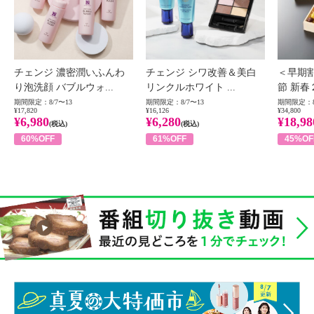
チェンジ 濃密潤いふんわ
チェンジ シワ改善＆美白
＜早期
り泡洗顔 バブルウォ...
リンクルホワイト ...
節 新春
期間限定：8/7〜13
期間限定：8/7〜13
期間限定：8
¥17,820
¥16,126
¥34,800
¥6,980
¥6,280
¥18,98
(税込)
(税込)
60%OFF
61%OFF
45%OF