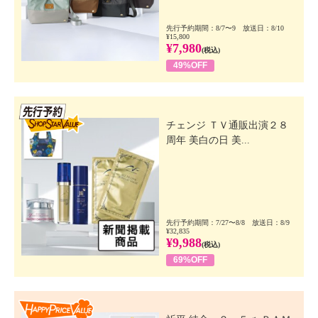
先行予約期間：8/7〜9 放送日：8/10
¥15,800
¥7,980
(税込)
49%OFF
先行SSV
チェンジ ＴＶ通販出演２８
周年 美白の日 美...
先行予約期間：7/27〜8/8 放送日：8/9
¥32,835
¥9,988
(税込)
69%OFF
Happy Price Value