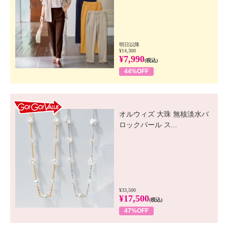
明日以降
¥14,300
¥7,990
(税込)
44%OFF
GO! GO! VALUE
オルウィズ 大珠 無核淡水バ
ロックパール ス...
¥33,500
¥17,500
(税込)
47%OFF