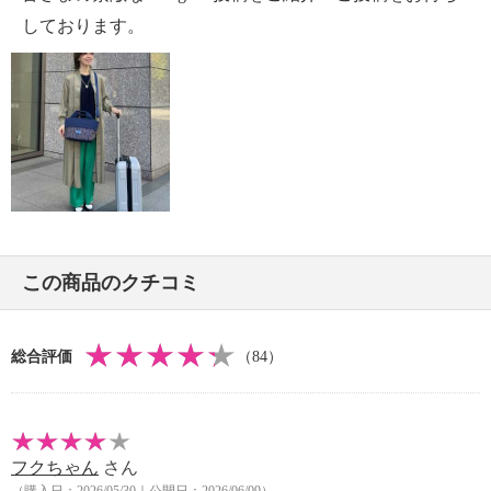
・内側：ポリエステル
しております。
・ハンドル：ポリエステル
【サイズ】
・約縦３０ｃｍ×最大横４５ｃｍ×マチ１８ｃｍ
・約開口部４４ｃｍ×底部４５ｃｍ
・ハンドル立ち上がり：約２２ｃｍ
・Ａ４サイズ可
＜折りたたみ時＞
・約縦１８×横２２．５×高さ５．５ｃｍ
【重さ】
この商品のクチコミ
・約３０５ｇ
【メンテナンス】
・長時間照射による変退色注意
総合評価
（84）
・水や汗などによる色落ち、色移り注意
・摩擦による色落ち、色移り注意
・過度な力をかけない
【原産国（地）】
フクちゃん
さん
・中国製
（購入日：2026/05/30｜公開日：2026/06/09）