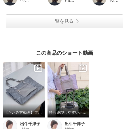
150cm
150cm
150cm
一覧を見る
この商品のショート動画
【たたみ方動画】フォション ジャガード織ポケッタブルトートバッグL&ミニポーチ
持ち運びしやすいホルダー付き！スーツケースやキャリーバッグに◎
出牛千津子
出牛千津子
166cm
166cm