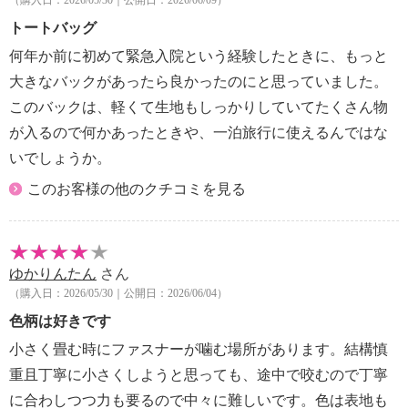
＜ミニポーチ＞
トートバッグ
【詳細】
何年か前に初めて緊急入院という経験したときに、もっと
・開口部：ファスナー（シングル）
大きなバックがあったら良かったのにと思っていました。
【付属品】
このバックは、軽くて生地もしっかりしていてたくさん物
・ボールチェーン
が入るので何かあったときや、一泊旅行に使えるんではな
【素材】
いでしょうか。
・外側：ポリエステル
・内側：ポリエステル
このお客様の他のクチコミを見る
【サイズ】
・約縦９．５ｃｍ×最大横１２．５ｃｍ×マチ４ｃｍ
・約開口部１２ｃｍ×底部８ｃｍ
【重さ】
ゆかりんたん
さん
・約２０ｇ
（購入日：2026/05/30｜公開日：2026/06/04）
【メンテナンス】
色柄は好きです
・長時間照射による変退色注意
小さく畳む時にファスナーが噛む場所があります。結構慎
・水や汗などによる色落ち、色移り注意
重且丁寧に小さくしようと思っても、途中で咬むので丁寧
・摩擦による色落ち、色移り注意
・過度な力をかけない
に合わしつつ力も要るので中々に難しいです。色は表地も