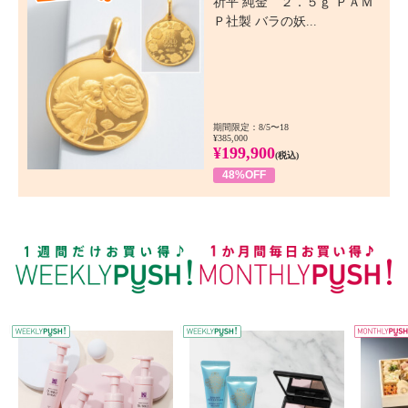
祈平 純金 ２．５ｇ ＰＡＭ
Ｐ社製 バラの妖...
期間限定：8/5〜18
¥385,000
¥199,900
(税込)
48%OFF
WEEKLY PUSH
W