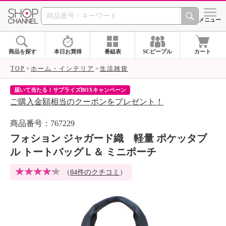
SHOP CHANNEL 
メニュー
商品を探す
本日お買得
番組表
SCピープル
カート
TOP
ホーム・インテリア
生活雑貨
届いて当たる！サプライズBOXキャンペーン
ク
ご購入金額相当のクーポンをプレゼント！
ク
商品番号：767229
フォション ジャガード織 軽量 ポケッタブ
ル トートバッグＬ＆ ミニポーチ
（
84件のクチコミ
）