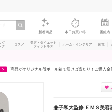
間を。通販・テレビショッピングのショップチャンネル
新着商品
本日お買い得
番組表
ッグ
美容・ダイエット
コスメ
ホーム・インテリア
家電
ンナー
フィットネス
商品がオリジナル段ボール箱で届けば当たり！ご購入金
ーン
兼子和大監修 ＥＭＳ美容器