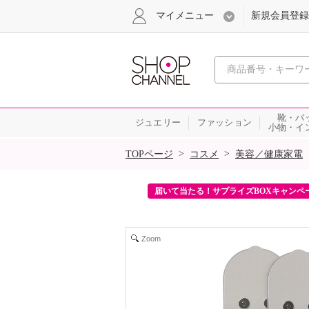
マイメニュー
新規会員登録
心おどる、瞬
靴・バ
ジュエリー
ファッション
小物・イ
SALE
>
>
TOPページ
コスメ
美容／健康家電
ンを2回プレゼント！
届いて当たる！サプライズBOXキャンペ
Zoom