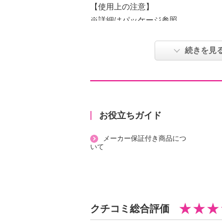
【使用上の注意】
※詳細はパッケージ参照
【同梱書類】
・同梱書類なし
続きを見
【保証（有無）、保証期間】
・なし
【原産国（地）】
・日本製
お役立ちガイド
メーカー保証付き商品につ
いて
クチコミ総合評価