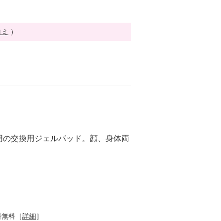
コミ
）
用の交換用ジェルパッド。顔、身体両
料無料［
詳細
］