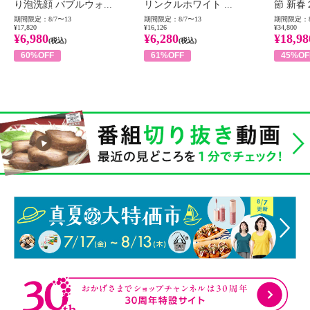
り泡洗顔 バブルウォ...
リンクルホワイト ...
節 新春
期間限定：8/7〜13
期間限定：8/7〜13
期間限定：8
¥17,820
¥16,126
¥34,800
¥6,980
¥6,280
¥18,98
(税込)
(税込)
60%OFF
61%OFF
45%OF