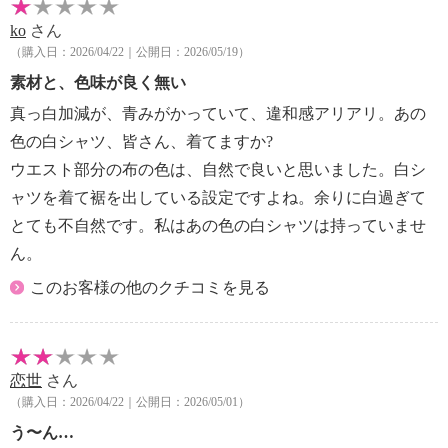
・ポケット：なし
ko
さん
・ウエスト：伸縮性素材使用
（購入日：2026/04/22｜公開日：2026/05/19）
【素材】
素材と、色味が良く無い
・ウエスト部：ナイロン８５％、ポリウレタン１５％
真っ白加減が、青みがかっていて、違和感アリアリ。あの
・ヒップ部：（レース）ナイロン９０％、ポリウレタ
ン１０％
色の白シャツ、皆さん、着てますか?
（布帛）ポリエステル１００％
ウエスト部分の布の色は、自然で良いと思いました。白シ
【メンテナンス（絵表示ラベル）】
ャツを着て裾を出している設定ですよね。余りに白過ぎて
・洗濯機：可
とても不自然です。私はあの色の白シャツは持っていませ
・漂白処理：塩素系・酸素系漂白不可
ん。
・タンブル乾燥：不可
・自然乾燥：日陰の吊り干し
このお客様の他のクチコミを見る
・アイロン仕上げ：可（中温）
・ドライクリーニング：石油系ドライクリーニング可
・ウエットクリーニング：可
【原産国（地）】
恋世
さん
・中国製
（購入日：2026/04/22｜公開日：2026/05/01）
う〜ん…