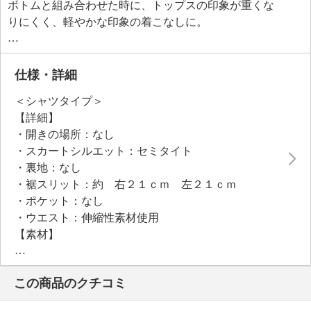
ボトムと組み合わせた時に、トップスの印象が重くな
りにくく、軽やかな印象の着こなしに。
※お洗濯の際は洗濯ネットをご使用ください。
＜ウエスト部分＞
吸水速乾生地を使用しているので、さらっと快適。
仕様・詳細
コーディネイトや身長に応じて、胸下〜浅履きまで長
＜シャツタイプ＞
さをアレンジできます。
【詳細】
夏は汗取りに、冬は腹巻のように使えるので、年間を
・開きの場所：なし
通して活躍。
・スカートシルエット：セミタイト
伸縮性もバツグンです。
・裏地：なし
なめらかな生地で肌触りも良く、口ゴムは入っていな
・裾スリット：約 右２１ｃｍ 左２１ｃｍ
いので、口ゴムのあたりが気になる方にもおすすめ。
・ポケット：なし
・ウエスト：伸縮性素材使用
【素材】
・ウエスト部：ナイロン８５％、ポリウレタン１５％
・ヒップ部：（ホワイト）ポリエステル５５％、綿４
この商品のクチコミ
５％
（シャツグレー）綿５５％、ポリエステ