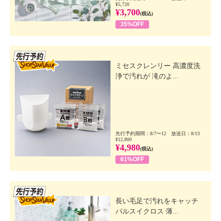
¥5,720
¥3,700
(税込)
35%OFF
先行SSV
ミセスクレンリー 高濃度洗
浄で汚れが 滝のよ...
先行予約期間：8/7〜12 放送日：8/13
¥12,800
¥4,980
(税込)
61%OFF
先行SSV
長い毛足で汚れをキャッチ
パルスイクロス 薄...