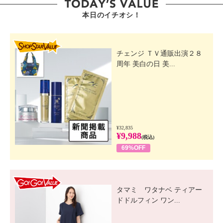
本日のイチオシ！
SHOP STAR VALUE
チェンジ ＴＶ通販出演２８
周年 美白の日 美...
¥32,835
¥9,988
(税込)
69%OFF
GO! GO! VALUE
タマミ ワタナベ ティアー
ドドルフィン ワン...