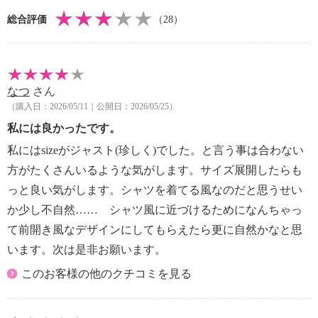
ル４５％
総合評価
（28）
（シャツブルー）ポリエステル１００％
【メンテナンス（絵表示ラベル）】
・洗濯機：可
・漂白処理：塩素系・酸素系漂白不可
なつ
さん
・タンブル乾燥：不可
（購入日：2026/05/11｜公開日：2026/05/25）
・自然乾燥：日陰の吊り干し
・アイロン仕上げ：可（中温）
私には良かったです。
・ドライクリーニング：石油系ドライクリーニング可
私にはsizeがジャスト(珍しく)でした。と言う事は合わない
・ウエットクリーニング：可
方がたくさんいるような気がします。サイズ展開したらも
【原産国（地）】
っと良い気がします。シャツを着てる風なのだと思うせい
・中国製
か少し不自然…… シャツ風に近づけるためになんちゃっ
＜レースタイプ＞
て前開き風なデザインにしてもらえたら更に自然かなと思
【詳細】
います。次は是非お願います。
・開きの場所：なし
このお客様の他のクチコミを見る
・スカートシルエット：セミタイト
・裏地：なし
・裾スリット：約 右２１ｃｍ 左２１ｃｍ