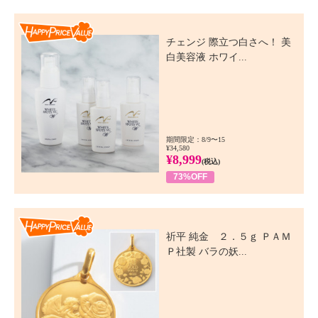
Happy Price Value
チェンジ 際立つ白さへ！ 美
白美容液 ホワイ...
期間限定：8/9〜15
¥34,580
¥8,999
(税込)
73%OFF
Happy Price Value
祈平 純金 ２．５ｇ ＰＡＭ
Ｐ社製 バラの妖...