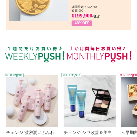
期間限定：8/5〜18
¥385,000
¥199,900
(税込)
48%OFF
WEEKLY PUSH
W
チェンジ 濃密潤いふんわ
チェンジ シワ改善＆美白
＜早期