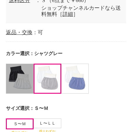
送料区分
： S
（6点まで￥660）
ショップチャンネルカードなら送
料無料［
詳細
］
返品・交換
：可
カラー選択：
シャツグレー
サイズ選択：
Ｓ〜Ｍ
Ｌ〜ＬＬ
Ｓ〜Ｍ
残りわずか