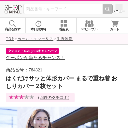
SHOP CHANNEL 
メニュー
商品を探す
本日お買得
番組表
SCピープル
カート
TOP
ホーム・インテリア
生活雑貨
クチコミ・Instagramキャンペーン
ネ
クーポンが当たるチャンス！
ネ
商品番号：764821
はくだけサッと体形カバー まるで重ね着 お
しりカバー２枚セット
（
28件のクチコミ
）