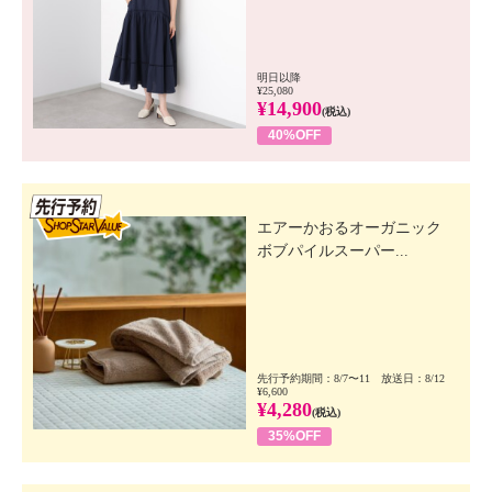
明日以降
¥25,080
¥14,900
(税込)
40%OFF
先行SSV
エアーかおるオーガニック
ボブパイルスーパー...
先行予約期間：8/7〜11 放送日：8/12
¥6,600
¥4,280
(税込)
35%OFF