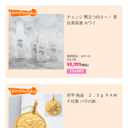
Happy Price Value
チェンジ 際立つ白さへ！ 美
白美容液 ホワイ...
期間限定：8/9〜15
¥34,580
¥8,999
(税込)
73%OFF
Happy Price Value
祈平 純金 ２．５ｇ ＰＡＭ
Ｐ社製 バラの妖...