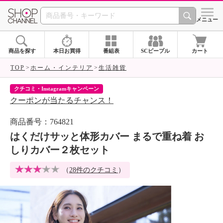
SHOP CHANNEL 
メニュー
商品を探す
本日お買得
番組表
SCピープル
カート
TOP
ホーム・インテリア
生活雑貨
クチコミ・Instagramキャンペーン
ネ
クーポンが当たるチャンス！
ネ
商品番号：764821
はくだけサッと体形カバー まるで重ね着 お
しりカバー２枚セット
（
28件のクチコミ
）