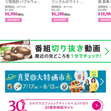
り泡洗顔 バブルウォ...
リンクルホワイト ...
節 新春
期間限定：8/7〜13
期間限定：8/7〜13
期間限定：8
¥17,820
¥16,126
¥34,800
¥6,980
¥6,280
¥18,98
(税込)
(税込)
60%OFF
61%OFF
45%OF