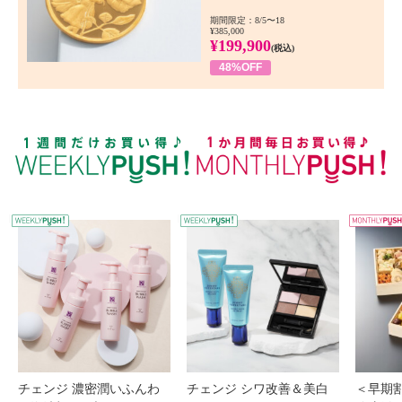
期間限定：8/5〜18
¥385,000
¥199,900
(税込)
48%OFF
WEEKLY PUSH
W
チェンジ 濃密潤いふんわ
チェンジ シワ改善＆美白
＜早期