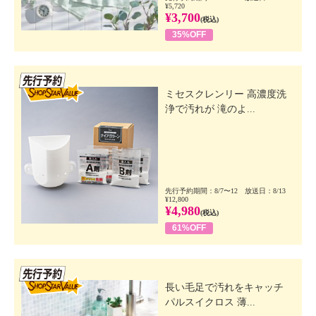
¥5,720
¥3,700
(税込)
35%OFF
先行SSV
ミセスクレンリー 高濃度洗
浄で汚れが 滝のよ...
先行予約期間：8/7〜12 放送日：8/13
¥12,800
¥4,980
(税込)
61%OFF
先行SSV
長い毛足で汚れをキャッチ
パルスイクロス 薄...