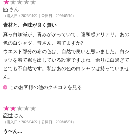
・ポケット：なし
ko
さん
・ウエスト：伸縮性素材使用
（購入日：2026/04/22｜公開日：2026/05/19）
【素材】
素材と、色味が良く無い
・ウエスト部：ナイロン８５％、ポリウレタン１５％
真っ白加減が、青みがかっていて、違和感アリアリ。あの
・ヒップ部：（レース）ナイロン９０％、ポリウレタ
ン１０％
色の白シャツ、皆さん、着てますか?
（布帛）ポリエステル１００％
ウエスト部分の布の色は、自然で良いと思いました。白シ
【メンテナンス（絵表示ラベル）】
ャツを着て裾を出している設定ですよね。余りに白過ぎて
・洗濯機：可
とても不自然です。私はあの色の白シャツは持っていませ
・漂白処理：塩素系・酸素系漂白不可
ん。
・タンブル乾燥：不可
・自然乾燥：日陰の吊り干し
このお客様の他のクチコミを見る
・アイロン仕上げ：可（中温）
・ドライクリーニング：石油系ドライクリーニング可
・ウエットクリーニング：可
【原産国（地）】
恋世
さん
・中国製
（購入日：2026/04/22｜公開日：2026/05/01）
う〜ん…