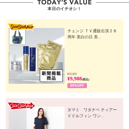
本日のイチオシ！
SHOP STAR VALUE
チェンジ ＴＶ通販出演２８
周年 美白の日 美...
¥32,835
¥9,988
(税込)
69%OFF
GO! GO! VALUE
タマミ ワタナベ ティアー
ドドルフィン ワン...