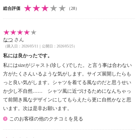
ル４５％
総合評価
（28）
（シャツブルー）ポリエステル１００％
【メンテナンス（絵表示ラベル）】
・洗濯機：可
・漂白処理：塩素系・酸素系漂白不可
なつ
さん
・タンブル乾燥：不可
（購入日：2026/05/11｜公開日：2026/05/25）
・自然乾燥：日陰の吊り干し
・アイロン仕上げ：可（中温）
私には良かったです。
・ドライクリーニング：石油系ドライクリーニング可
私にはsizeがジャスト(珍しく)でした。と言う事は合わない
・ウエットクリーニング：可
方がたくさんいるような気がします。サイズ展開したらも
【原産国（地）】
っと良い気がします。シャツを着てる風なのだと思うせい
・中国製
か少し不自然…… シャツ風に近づけるためになんちゃっ
＜レースタイプ＞
て前開き風なデザインにしてもらえたら更に自然かなと思
【詳細】
います。次は是非お願います。
・開きの場所：なし
このお客様の他のクチコミを見る
・スカートシルエット：セミタイト
・裏地：なし
・裾スリット：約 右２１ｃｍ 左２１ｃｍ