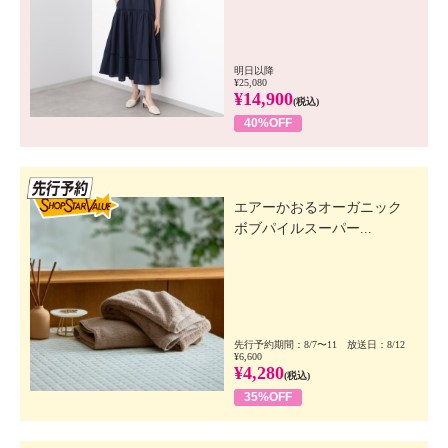
明日以降
¥25,080
¥14,900
(税込)
40%OFF
先行SSV
エアーかおるオーガニック
ボブパイルスーパー...
先行予約期間：8/7〜11 放送日：8/12
¥6,600
¥4,280
(税込)
35%OFF