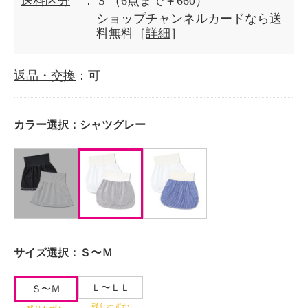
送料区分
： S
（6点まで￥660）
ショップチャンネルカードなら送
料無料［
詳細
］
返品・交換
：可
カラー選択：
シャツグレー
サイズ選択：
Ｓ〜Ｍ
Ｌ〜ＬＬ
Ｓ〜Ｍ
残りわずか