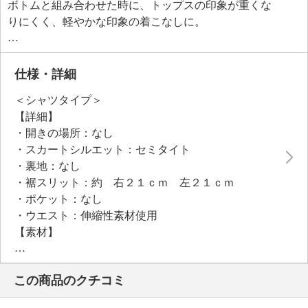
ボトムと組み合わせた時に、トップスの印象が重くな
りにくく、軽やかな印象の着こなしに。
※お洗濯の際は洗濯ネットをご使用ください。
＜ウエスト部分＞
吸水速乾生地を使用しているので、さらっと快適。
仕様・詳細
コーディネイトや身長に応じて、胸下〜浅履きまで長
＜シャツタイプ＞
さをアレンジできます。
【詳細】
夏は汗取りに、冬は腹巻のように使えるので、年間を
・開きの場所：なし
通して活躍。
・スカートシルエット：セミタイト
伸縮性もバツグンです。
・裏地：なし
なめらかな生地で肌触りも良く、口ゴムは入っていな
・裾スリット：約 右２１ｃｍ 左２１ｃｍ
いので、口ゴムのあたりが気になる方にもおすすめ。
・ポケット：なし
・ウエスト：伸縮性素材使用
【素材】
・ウエスト部：ナイロン８５％、ポリウレタン１５％
・ヒップ部：（ホワイト）ポリエステル５５％、綿４
この商品のクチコミ
５％
（シャツグレー）綿５５％、ポリエステ