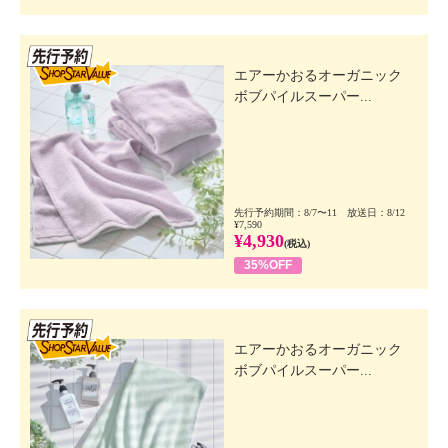
先行SSV
エアーかおるオーガニック
ボブパイルスーパー...
先行予約期間：8/7〜11 放送日：8/12
¥7,590
¥4,930
(税込)
35%OFF
先行SSV
エアーかおるオーガニック
ボブパイルスーパー...