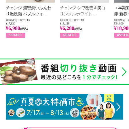
チェンジ 濃密潤いふんわ
チェンジ シワ改善＆美白
＜早期
り泡洗顔 バブルウォ...
リンクルホワイト ...
節 新春
期間限定：8/7〜13
期間限定：8/7〜13
期間限定：8
¥17,820
¥16,126
¥34,800
¥6,980
¥6,280
¥18,98
(税込)
(税込)
60%OFF
61%OFF
45%OF