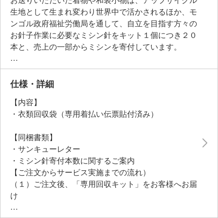
お送りいただいた着物や和装小物は、アップサイクル
生地として生まれ変わり世界中で活かされるほか、モ
ンゴル政府福祉労働局を通して、自立を目指す方々の
お針子作業に必要なミシン針をキット１個につき２０
本と、売上の一部からミシンを寄付しています。
また専属デザイナーが貧困層の方へお針子技術指導を
行い、手に職をつけて頂けるよう自立を支援。
服飾学生には着物の特徴を活かしたものづくりを指導
仕様・詳細
し、未来のデザイナー育成にも力を入れています。
【内容】
お届けする専用回収キットは、製造から発送までを国
・衣類回収袋（専用着払い伝票貼付済み）
内の福祉作業所で一貫して行っており、障がいのある
方たちのお仕事にもつながっています。
【同梱書類】
・サンキューレター
・ミシン針寄付本数に関するご案内
【ご注文からサービス実施までの流れ）
（１）ご注文後、「専用回収キット」をお客様へお届
け
（２）同梱されている衣類回収袋をご利用の上、ご不