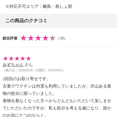
要になった着物等をお詰めください
※対応不可エリア：離島・島しょ部
（３）着物等の梱包が完了次第、お客様ご自身で佐川
急便に集荷を依頼いただき、衣類回収袋を発送
※キット到着から３ヶ月以内にお送りください
この商品のクチコミ
※衣類回収袋の発送は着払いですので、発送費用のご
負担はありません
【注意事項】
総合評価
（30）
・一度お送りいただいたものは、返却できません。
・重さは２０ｋｇまでに限ります。
みずちゃん
さん
（購入日：2026/03/28｜公開日：2026/04/22）
2回目のお取り寄せです。
古着でワクチンは何度も利用していましたが、沢山ある着
物の処分に困っていました。
着物を着なくなった方々からどんどんいただいて楽しませ
ていただいたのですが、私も処分を考える歳になり、誰か
のお役にたつのならと。