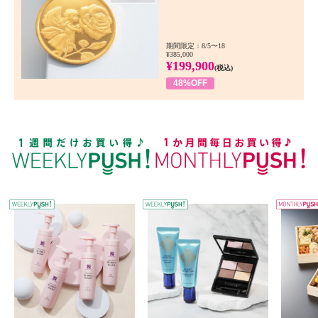
期間限定：8/5〜18
¥385,000
¥199,900
(税込)
48%OFF
WEEKLY PUSH
W