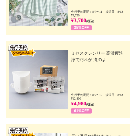
先行予約期間：8/7〜11 放送日：8/12
¥5,720
¥3,700
(税込)
35%OFF
先行SSV
ミセスクレンリー 高濃度洗
浄で汚れが 滝のよ...
先行予約期間：8/7〜12 放送日：8/13
¥12,800
¥4,980
(税込)
61%OFF
先行SSV