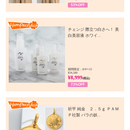
53%OFF
Happy Price Value
チェンジ 際立つ白さへ！ 美
白美容液 ホワイ...
期間限定：8/9〜15
¥34,580
¥8,999
(税込)
73%OFF
Happy Price Value
祈平 純金 ２．５ｇ ＰＡＭ
Ｐ社製 バラの妖...