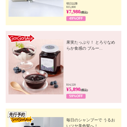
明日以降
¥15,800
¥7,980
(税込)
49%OFF
GO! GO! VALUE
果実たっぷり！ とろりなめ
らか食感の ブルー...
¥14,520
¥5,890
(税込)
59%OFF
先行SSV
毎日のシャンプーで うるお
いツヤ美色髪へ！ ...