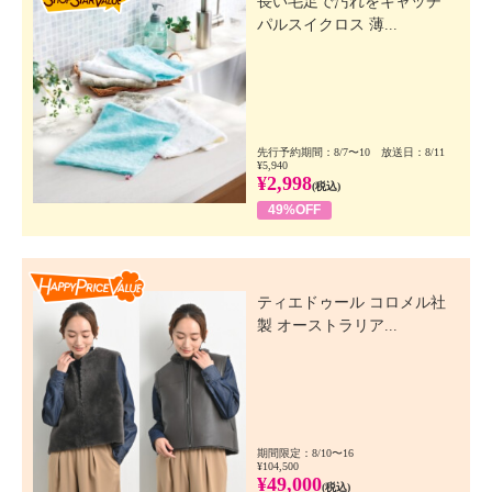
長い毛足で汚れをキャッチ
パルスイクロス 薄...
先行予約期間：8/7〜10 放送日：8/11
¥5,940
¥2,998
(税込)
49%OFF
Happy Price Value
ティエドゥール コロメル社
製 オーストラリア...
期間限定：8/10〜16
¥104,500
¥49,000
(税込)