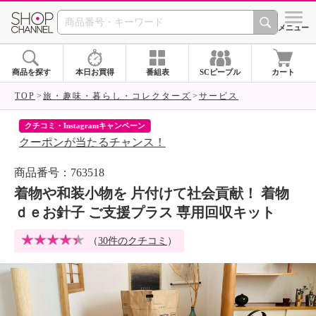
SHOP CHANNEL 
メニュー
商品を探す
本日お買得
番組表
SCピープル
カート
TOP
旅・趣味・暮らし・コレクターズ
サービス
クチコミ・Instagramキャンペーン
ネ
クーポンが当たるチャンス！
ネ
商品番号：763518
着物や和装小物を 片付けて社会貢献！ 着物
ｄｅお針子 ご支援プラス 専用回収キット
（
30件のクチコミ
）