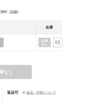
料無料［
詳細
］
在庫
庫なし
返品可
※
返品・交換について