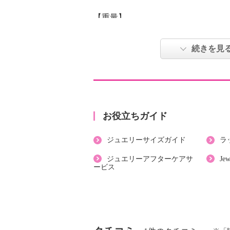
【重量】
・約１０ｇ
【刻印】
続きを見
・なし
【サイズ】
・内周：約１５ｃｍ
・最大幅：約２．６ｃｍ
【使用素材】
お役立ちガイド
・真鍮
ジュエリーサイズガイド
ラ
【メッキ素材】
・材質：シルバートーンコート
ジュエリーアフターケアサ
Je
ービス
【その他】
・個体差あり
【原産国（地）】
・日本製