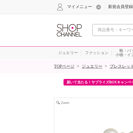
マイメニュー
新規会員登録
心おどる、瞬
靴・バ
ジュエリー
ファッション
小物・イ
SALE
>
>
TOPページ
ジュエリー
ブレスレッ
ンを2回プレゼント！
届いて当たる！サプライズBOXキャンペ
Zoom