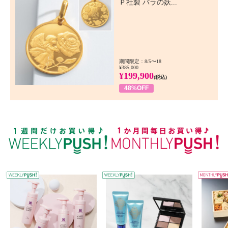
Ｐ社製 バラの妖...
期間限定：8/5〜18
¥385,000
¥199,900
(税込)
48%OFF
WEEKLY PUSH
W