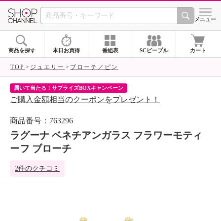
SHOP CHANNEL 
メニュー
商品を探す
本日お買得
番組表
SCピープル
カート
TOP
ジュエリー
ブローチ／ピン
届いて当たる！サプライズBOXキャンペーン
ク
ご購入金額相当のクーポンをプレゼント！
ク
商品番号：763296
ラグーナ ベネチアンガラス フラワーモティ
ーフ ブローチ
2件のクチコミ