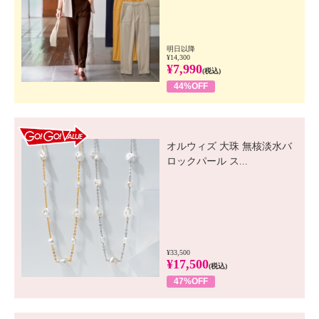
明日以降
¥14,300
¥7,990
(税込)
44%OFF
GO! GO! VALUE
オルウィズ 大珠 無核淡水バ
ロックパール ス...
¥33,500
¥17,500
(税込)
47%OFF