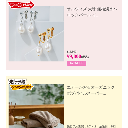
GO! GO! VALUE
オルウィズ 大珠 無核淡水バ
ロックパール イ...
¥18,800
¥9,800
(税込)
47%OFF
先行SSV
エアーかおるオーガニック
ボブパイルスーパー...
先行予約期間：8/7〜11 放送日：8/12