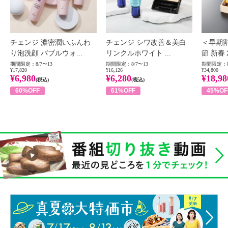
チェンジ 濃密潤いふんわ
チェンジ シワ改善＆美白
＜早期
り泡洗顔 バブルウォ...
リンクルホワイト ...
節 新春
期間限定：8/7〜13
期間限定：8/7〜13
期間限定：8
¥17,820
¥16,126
¥34,800
¥6,980
¥6,280
¥18,98
(税込)
(税込)
60%OFF
61%OFF
45%OF