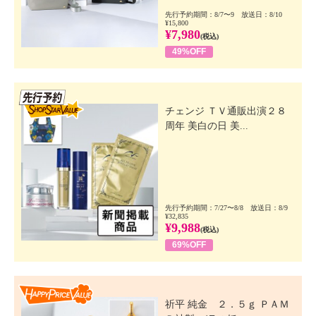
先行予約期間：8/7〜9 放送日：8/10
¥15,800
¥7,980
(税込)
49%OFF
先行SSV
チェンジ ＴＶ通販出演２８
周年 美白の日 美...
先行予約期間：7/27〜8/8 放送日：8/9
¥32,835
¥9,988
(税込)
69%OFF
Happy Price Value
祈平 純金 ２．５ｇ ＰＡＭ