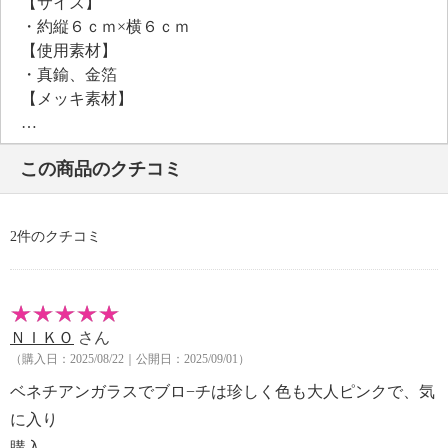
【サイズ】
・約縦６ｃｍ×横６ｃｍ
【使用素材】
・真鍮、金箔
【メッキ素材】
・材質：シルバートーンコート
【その他】
この商品のクチコミ
・個体差あり
【原産国（地）】
・イタリア製
2件のクチコミ
ＮＩＫＯ
さん
（購入日：2025/08/22｜公開日：2025/09/01）
ベネチアンガラスでブロ−チは珍しく色も大人ピンクで、気
に入り
購入。