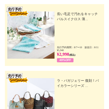
先行SSV
長い毛足で汚れをキャッチ
パルスイクロス 薄...
先行予約期間：8/7〜10 放送日：8/11
¥5,940
¥2,998
(税込)
49%OFF
先行SSV
ラ・バガジェリー 復刻！バ
イカラーシリーズ ...