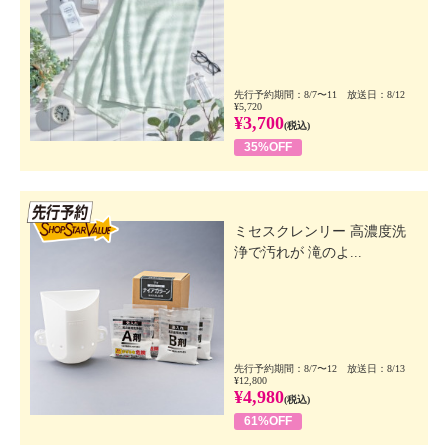
先行予約期間：8/7〜11 放送日：8/12
¥5,720
¥3,700
(税込)
35%OFF
先行SSV
ミセスクレンリー 高濃度洗
浄で汚れが 滝のよ...
先行予約期間：8/7〜12 放送日：8/13
¥12,800
¥4,980
(税込)
61%OFF