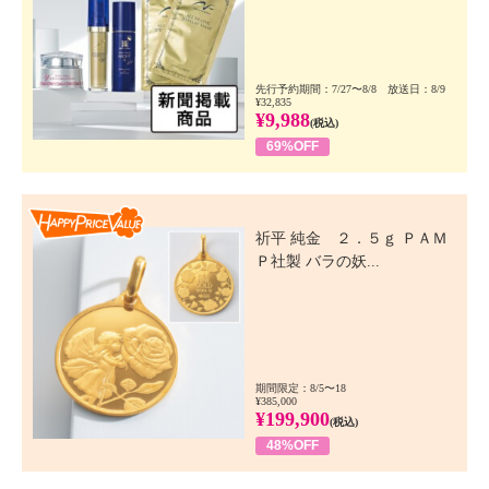
先行予約期間：7/27〜8/8 放送日：8/9
¥32,835
¥9,988
(税込)
69%OFF
Happy Price Value
祈平 純金 ２．５ｇ ＰＡＭ
Ｐ社製 バラの妖...
期間限定：8/5〜18
¥385,000
¥199,900
(税込)
48%OFF