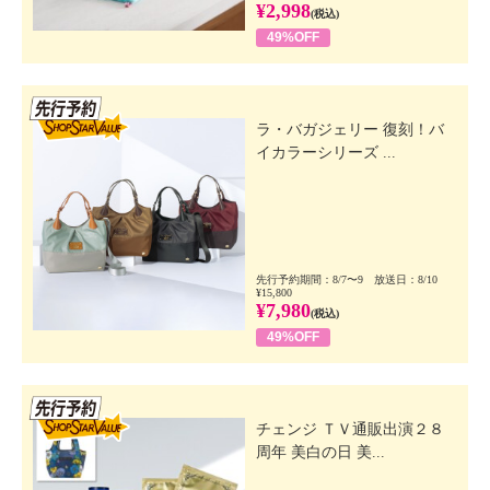
¥2,998
(税込)
49%OFF
先行SSV
ラ・バガジェリー 復刻！バ
イカラーシリーズ ...
先行予約期間：8/7〜9 放送日：8/10
¥15,800
¥7,980
(税込)
49%OFF
先行SSV
チェンジ ＴＶ通販出演２８
周年 美白の日 美...