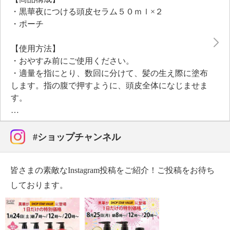
油）、スイートオレンジ（オレンジ油）、ローズゼラ
・黒華夜につける頭皮セラム５０ｍｌ×２
ニウム（ニオイテンジクアオイ油）、セージ（セージ
・ポーチ
油））。
香りにより、毛髪と頭皮の不快臭を抑えます。
【使用方法】
【夜につける頭皮セラム（頭皮用美容液）】
・おやすみ前にご使用ください。
＜配合／無配合表示＞
・適量を指にとり、数回に分けて、髪の生え際に塗布
合成香料不使用、ノンシリコン、タール系色素不使用
します。指の腹で押すように、頭皮全体になじませま
す。
【全成分】
・水、エタノール、サトウカエデ樹液、ペンチレング
リコール、ＢＧ、ココイルプロリン、ナイアシンアミ
#ショップチャンネル
ド、 バクチオール、ウンカリアトメントサエキス、
セイヨウアカマツ球果エキス、グリシン、ピロ亜硫酸
皆さまの素敵なInstagram投稿をご紹介！ご投稿をお待ち
Ｎａ、ユズ 果実エキス、塩化亜鉛、チャ葉エキス、
グリセリルグルコシド、グリチルリチン酸２Ｋ、カプ
しております。
リロイルグリシン 、α−グルカンオリゴサッカリド、
グリセリン、ジラウロイルグルタミン酸リシンＮａ、
マルトデキストリン、 テトラヘキシルデカン酸アス