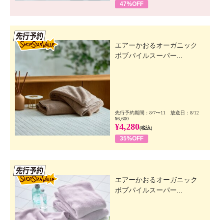
47%OFF
先行SSV
エアーかおるオーガニック
ボブパイルスーパー...
先行予約期間：8/7〜11 放送日：8/12
¥6,600
¥4,280
(税込)
35%OFF
先行SSV
エアーかおるオーガニック
ボブパイルスーパー...