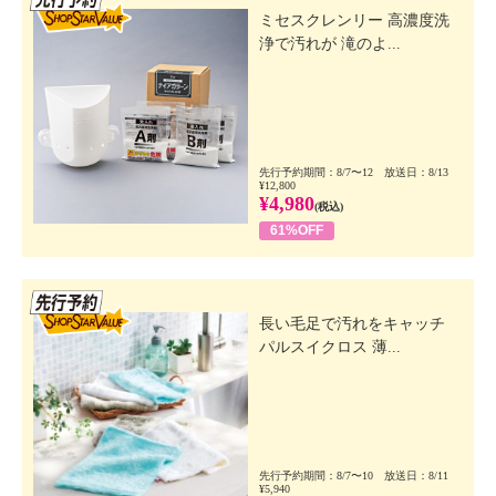
ミセスクレンリー 高濃度洗
浄で汚れが 滝のよ...
先行予約期間：8/7〜12 放送日：8/13
¥12,800
¥4,980
(税込)
61%OFF
先行SSV
長い毛足で汚れをキャッチ
パルスイクロス 薄...
先行予約期間：8/7〜10 放送日：8/11
¥5,940