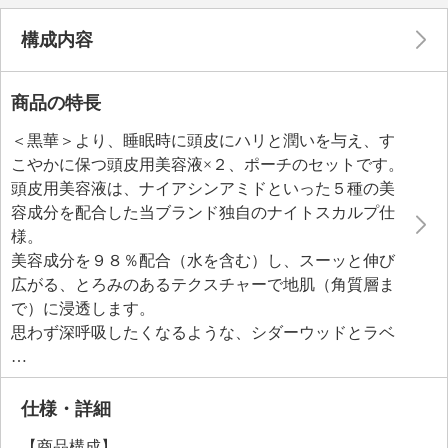
構成内容
商品の特長
＜黒華＞より、睡眠時に頭皮にハリと潤いを与え、す
こやかに保つ頭皮用美容液×２、ポーチのセットです。
頭皮用美容液は、ナイアシンアミドといった５種の美
容成分を配合した当ブランド独自のナイトスカルプ仕
様。
美容成分を９８％配合（水を含む）し、スーッと伸び
広がる、とろみのあるテクスチャーで地肌（角質層ま
で）に浸透します。
思わず深呼吸したくなるような、シダーウッドとラベ
ンダーの香り。
睡眠時やおやすみ前のリラックスを目的に、アロマ調
香師がブレンドしたナイトブレンド（ラベンダー（ラ
仕様・詳細
ベンダー油）、シダーウッド（アトラスシーダー木
【商品構成】