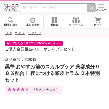
SHOP CHANNEL 
メニュー
商品を探す
本日お買得
番組表
SCピープル
カート
TOP
コスメ
ヘアケア
届いて当たる！サプライズBOXキャンペーン
ク
ご購入金額相当のクーポンをプレゼント！
ク
商品番号：758945
黒華 おやすみ前のスカルプケア 美容成分９
８％配合！ 夜につける頭皮セラム ２本特別
セット
（
3件のクチコミ
）