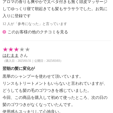
アロマの香りも爽やかで又ベタ付きも無く頭皮マッサージ
る場所を避けて保管し、開封後はなるべくお早めに
してゆっくり寝て朝起きても髪もサラサラでした。お気に
使い切ってください。
入りに登録です
【原産国（地）】
・日本製
12 人が「参考になった」と言っています
このお客様の他のクチコミを見る
はむまま
さん
（購入日：2025/01/31｜公開日：2025/03/03）
翌朝の髪に変化が
黒華のシャンプーを使わせて頂いています。
リンスもトリートメントもいらないと言われていますが、
どうしても髪の毛のゴワつきを感じていました。
今回、この商品を購入して初めて使ったところ、次の日の
髪のゴワつきがなくなっていたんです。
使用感もスッキリして心地良い。