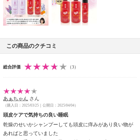
コルビル、（アクリレーツ／アクリル酸アルキル（Ｃ
１０−３０））クロスポリマ ー、ＡＭＰ、フェノキシ
エタノール、オレンジ油、ニオイテンジクアオイ油、
セージ油、アトラスシーダー木油 、ラベンダー油
【使用上の注意事項】
・お肌に異常が生じていないかよく注意して使用して
この商品のクチコミ
ください。
・お肌に合わない場合、お肌に異常がある場合は使用
を中止してください。
総合評価
（3）
・ご使用中、お肌に赤み、はれ、かゆみ、刺激などの
異常があらわれた場合には使用を中止してください。
また、直射日光をあびて、ご使用中のお肌に同じよ
うな異常があらわれた場合にも、使用を中止してくだ
あぁちゃん
さん
さい。異常があらわれたときは、皮フ科専門医等でご
（購入日：2025/03/25｜公開日：2025/04/04）
相談されることをおすすめします。
・目に入らないようにご注意ください。目に入った場
頭皮ケアで気持ちの良い睡眠
合は、こすらず直ちに洗い流してください。
乾燥のせいかシャンプーしても頭皮に痒みがあり良い物が
・乳幼児の手の届かないところに保管してください。
あればと思っていました
・極端に高温・多湿・低温の場所や、直射日光が当た