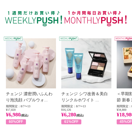
WEEKLY PUSH
W
チェンジ 濃密潤いふんわ
チェンジ シワ改善＆美白
＜早期
り泡洗顔 バブルウォ...
リンクルホワイト ...
節 新春
期間限定：8/7〜13
期間限定：8/7〜13
期間限定：8
¥17,820
¥16,126
¥34,800
¥6,980
¥6,280
¥18,98
(税込)
(税込)
60%OFF
61%OFF
45%OF