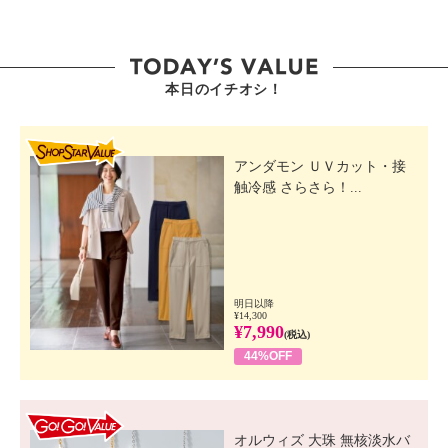
本日のイチオシ！
SHOP STAR VALUE
アンダモン ＵＶカット・接
触冷感 さらさら！...
明日以降
¥14,300
¥7,990
(税込)
44%OFF
GO! GO! VALUE
オルウィズ 大珠 無核淡水バ