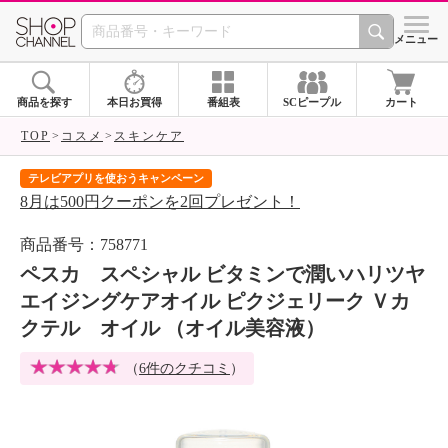
SHOP CHANNEL 
メニュー
商品を探す
本日お買得
番組表
SCピープル
カート
TOP
コスメ
スキンケア
テレビアプリを使おうキャンペーン
届
8月は500円クーポンを2回プレゼント！
ご
商品番号：758771
ペスカ スペシャル ビタミンで潤いハリツヤ
エイジングケアオイル ピクジェリーク Ｖカ
クテル オイル （オイル美容液）
（
6件のクチコミ
）