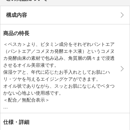
構成内容
商品の特長
＜ペスカ＞より、ビタミン成分をそれぞれパントエア
（パントエア／コメヌカ発酵エキス液）というコメヌ
カ発酵由来の素材で包み込み、角質層の隅々まで浸透
させるオイル美容液です。
保湿ケアと、年代に応じたお手入れとしてお肌にハ
リ・ツヤを与えるエイジングケアができます。
オイル状でありながら、スッとお肌になじんでベタつ
かない心地よい使用感です。
＜配合／無配合表示＞
無鉱物油、無香料、ノンアルコール、石油系界面活性
剤不使用、タール系色素不使用、紫外線吸収剤不使用
仕様・詳細