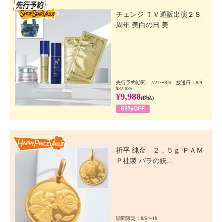
先行SSV
チェンジ ＴＶ通販出演２８
周年 美白の日 美...
先行予約期間：7/27〜8/8 放送日：8/9
¥32,835
¥9,988
(税込)
69%OFF
Happy Price Value
祈平 純金 ２．５ｇ ＰＡＭ
Ｐ社製 バラの妖...
期間限定：8/5〜18