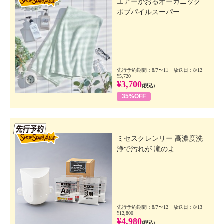
エアーかおるオーガニック
ボブパイルスーパー...
先行予約期間：8/7〜11 放送日：8/12
¥5,720
¥3,700
(税込)
35%OFF
先行SSV
ミセスクレンリー 高濃度洗
浄で汚れが 滝のよ...
先行予約期間：8/7〜12 放送日：8/13
¥12,800
¥4,980
(税込)