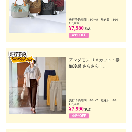
先行予約期間：8/7〜9 放送日：8/10
¥15,800
¥7,980
(税込)
49%OFF
先行SSV
アンダモン ＵＶカット・接
触冷感 さらさら！...
先行予約期間：8/2〜7 放送日：8/8
¥14,300
¥7,990
(税込)
44%OFF