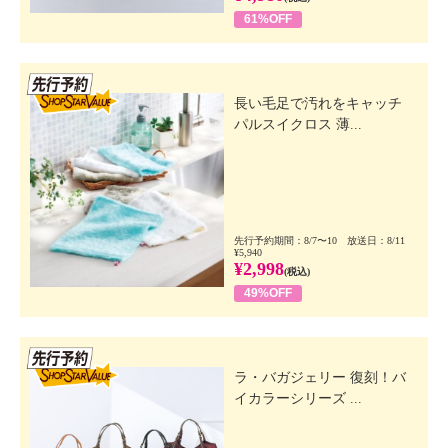
61%OFF
先行SSV
長い毛足で汚れをキャッチ
パルスイクロス 薄...
先行予約期間：8/7〜10 放送日：8/11
¥5,940
¥2,998
(税込)
49%OFF
先行SSV
ラ・バガジェリー 復刻！バ
イカラーシリーズ ...