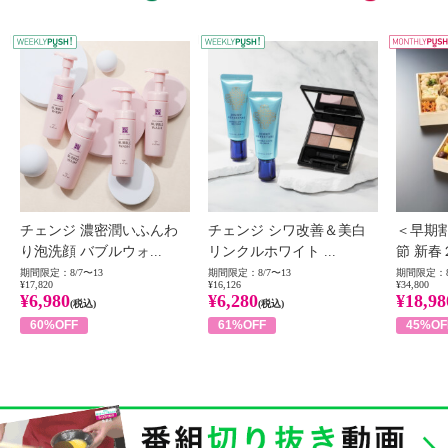
WEEKLY PUSH
W
チェンジ 濃密潤いふんわ
チェンジ シワ改善＆美白
＜早期
り泡洗顔 バブルウォ...
リンクルホワイト ...
節 新春
期間限定：8/7〜13
期間限定：8/7〜13
期間限定：8
¥17,820
¥16,126
¥34,800
¥6,980
¥6,280
¥18,98
(税込)
(税込)
60%OFF
61%OFF
45%OF