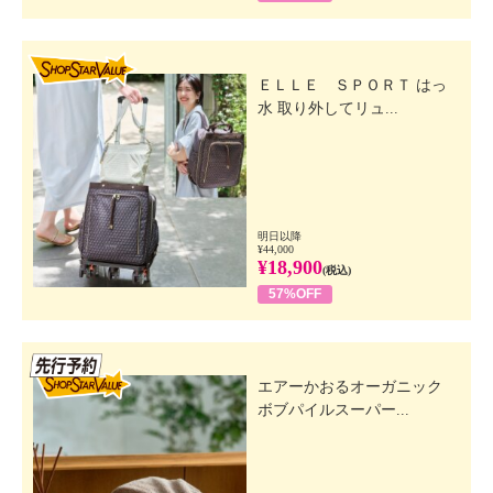
SHOP STAR VALUE
ＥＬＬＥ ＳＰＯＲＴ はっ
水 取り外してリュ...
明日以降
¥44,000
¥18,900
(税込)
57%OFF
先行SSV
エアーかおるオーガニック
ボブパイルスーパー...