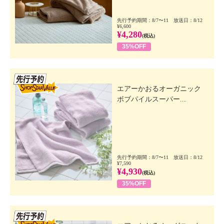
先行予約期間：8/7〜11 放送日：8/12
¥6,600
¥4,280
(税込)
35%OFF
先行SSV
エアーかおるオーガニック
ボブパイルスーパー...
先行予約期間：8/7〜11 放送日：8/12
¥7,590
¥4,930
(税込)
35%OFF
先行SSV