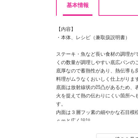
基本情報
【内容】
・本体、レシピ（兼取扱説明書）
ステーキ・魚など長い食材の調理が
くの数量が調理しやすい底広パンの
底厚なので蓄熱性があり、熱伝導も
料理がムラなくおいしく仕上がりま
底面は放射線状の凹凸があるため、
火を捉えて熱の伝わりにくい箇所へ
す。
内面は３層フッ素の細やかな石目模
ｃｍと広く設計。
少量の油で調理ができ食材が焦げに
にくいコーティング。