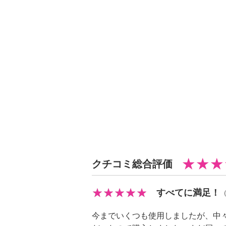
・外寸：約幅２５．２×全長４６．７
高さは取っ手含む
・底の厚さ＝約３．５ｍｍ
【重さ】
・約７３７ｇ
【容量】
・満水容量：約２リットル
【使用可能 熱／冷源】
・ガス：可、電磁（ＩＨ）調理器：
理器：可、ハロゲン調理器：可、電
、オーブン：不可、冷蔵：不可、冷
【商品仕様詳細】
クチコミ総合評価
・底丸パンプラスのガラス蓋使用可
【メンテナンス】
すべてに満足！
・食器洗い機：不可、食器乾燥機：
※詳細は取扱説明書参照
今までいくつも使用しましたが、中
【使用上の注意】