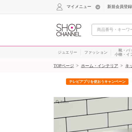
マイメニュー
新規会員登録
心おどる、瞬
靴・バ
ジュエリー
ファッション
小物・イ
SALE
>
>
TOPページ
ホーム・インテリア
キ
ック！
テレビアプリを使おうキャンペーン
Zoom