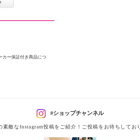
る
おり、汚れがたまりにく
れが付きづらいのでお手
きるので、対照的な２つ
ば幅広くいろいろな料理
ーカー保証付き商品につ
に収納できます。
推奨。
樹脂塗膜加工、外面＝焼
#ショップチャンネル
の素敵なInstagram投稿をご紹介！ご投稿をお待ちしてお