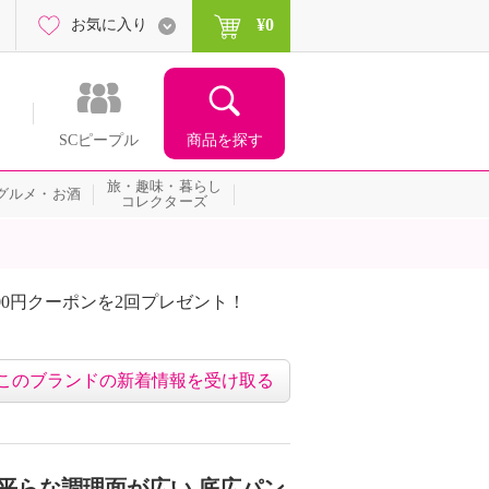
¥0
お気に入り
商品を探す
SCピープル
旅・趣味・暮らし
グルメ・お酒
コレクターズ
00円クーポンを2回プレゼント！
届いて当たる！サプライズ
このブランドの新着情報を受け取る
 平らな調理面が広い 底広パン