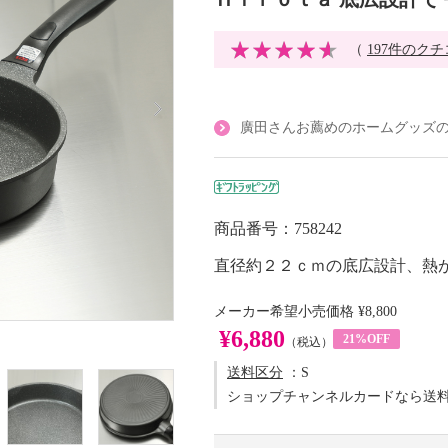
（
197件のク
廣田さんお薦めのホームグッズ
商品番号：758242
直径約２２ｃｍの底広設計、熱
メーカー希望小売価格
¥8,800
¥6,880
21%OFF
（税込）
送料区分
：S
ショップチャンネルカードなら送