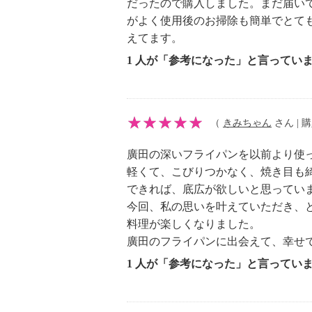
だったので購入しました。まだ届い
※詳細は取扱説明書参照
がよく使用後のお掃除も
・揚げ物調理はしない。
えてます。
【同梱書類】
1 人が「参考になった」と言ってい
・取扱説明書（レシピ兼用）
【保証（有無）、保証期間】
・なし
（
きみちゃん
さん | 購
【原産国（地）】
・韓国製
廣田の深いフライパンを以前より使
軽くて、こびりつかなく、焼き目も綺
できれば、底広が欲しいと思ってい
今回、私の思いを叶えていただき、
料理が楽しくなりました。
廣田のフライパンに出会えて、幸せ
1 人が「参考になった」と言ってい