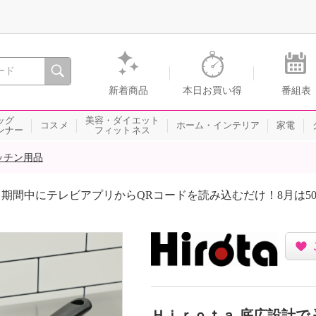
間を。通販・テレビショッピングのショップチャンネル
新着商品
本日お買い得
番組表
ッグ
美容・ダイエット
コスメ
ホーム・インテリア
家電
ンナー
フィットネス
ッチン用品
期間中にテレビアプリからQRコードを読み込むだけ！8月は5
Ｈｉｒｏｔａ 底広設計で