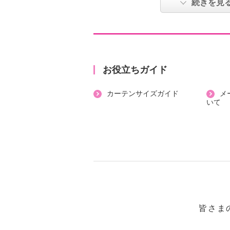
続きを見
また、内面の角はなめらかになって
く、外面塗装はフッ素樹脂入りで汚
入れがしやすいです。
底丸パンプラスのガラス蓋が使用で
のフライパンをそろえていただけれ
お役立ちガイド
にお使いいただけます。
カーテンサイズガイド
メ
底丸パンプラスと重ね、コンパクト
いて
※キッチンペーパーを間に挟む事を
【内容】
・本体、レシピ（兼取扱説明書）
【材質】
・アルミニウム合金（内面＝ふっ素
付け塗装、底＝特殊金属溶射加工）
【サイズ】
皆さま
・内寸：約径２４×深さ４．８ｃｍ