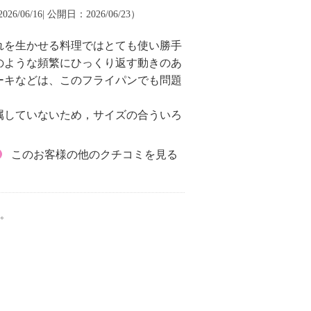
6/06/16| 公開日：2026/06/23）
れを生かせる料理ではとても使い勝手
のような頻繁にひっくり返す動きのあ
ーキなどは、このフライパンでも問題
属していないため，サイズの合ういろ
このお客様の他のクチコミを見る
。