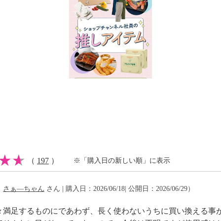
×高さ９ｃｍ ※全長、
可（２００Ｖ）、電熱調
子レンジ：不可
凍：不可
（
197
）
※「購入日の新しい順」に表示
能。
（
さぁ—ちゃん
さん | 購入日：2026/06/18| 公開日：2026/06/29）
不可
々満足するものにであわず、長く使わないうちに買い換える事