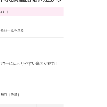
チコミ
）
の商品一覧を見る
が均一に伝わりやすい底面が魅力！
料無料［
詳細
］