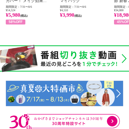
カバー！ メイク効果...
マイバッグ
節 新春
期間限定：7/31〜8/6
期間限定：7/31〜8/6
期間限定：8
¥14,524
¥4,510
¥34,800
¥5,980
¥3,990
¥18,98
(税込)
(税込)
58%OFF
45%OF