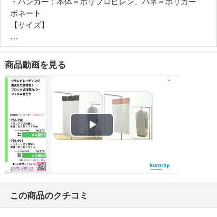
・ハンガー：本体＝ポリプロピレン、バネ＝ポリカー
ボネート
【サイズ】
・本体：約６０×１３０ｃｍ
【重さ】
・約８５０ｇ（セット）
商品動画を見る
【メンテナンス】
※詳細は取扱説明書参照
・アイロンの使用や洗濯は避ける。
・汚れた場合は濡れたタオルで軽く拭く。強く拭くと
破れたり毛羽立ったりするので注意する。
【使用上の注意】
Play
※詳細は取扱説明書参照
・必ず１枚毎を引き剥がして使用する。
Video
・直射日光のあたる場所に長時間放置すると、収納物
が変色する可能性があるので注意する。
・火のそばに置かない。
この商品のクチコミ
・幼児の手の届く所に置かない。
・本来の用途以外に使用しない。