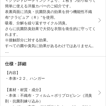
＜クラレトレーディング＞より、１枚ずつ切り取って
簡単に使える洋服カバーのご紹介です。
表裏両面に消臭・抗菌防臭の効果を持つ機能性不織
布“クラピュア（Ｒ）”を使用。
吸着、分解を繰り返すサイクル消臭。
さらに抗菌防臭効果で大切な衣類を衛生的に守ってく
れます。
※接触部分に対する効果。
すべての菌や臭気に効果があるわけではありません。
消臭成分は生地にしっかり練り込まれているため、悪
臭を吸着＆分解するサイクルが長期間持続します。
通気性のある不織布を使用しているのでムレにくく、
仕様・詳細
中身が見えるフィルム窓付きで便利。
【内容】
ブロック式で必要な分だけ切り取って使うことがで
・本体×２２、ハンガー
き、またハンガーで吊って大きな場所を取らずに保管
できるのもポイントです。
【素材・材質・成分】
＜ロング＞
・本体：不織布・フィルム＝ポリプロピレン（消臭
コート、ドレス、ワンピースはもちろん、スラックス
剤・抗菌剤練り込み）
などを折らずに収納する際にもおすすめ。