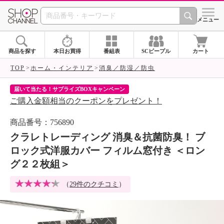
SHOP CHANNEL 
メニュー
商品を探す
本日お買得
番組表
SCピープル
カート
TOP
ホーム・インテリア
消臭／防湿／防虫
届いて当たる！サプライズBOXキャンペーン
ク
ご購入金額相当のクーポンをプレゼント！
ク
商品番号：756890
クラレトレーディング 消臭＆抗菌防臭！ ブ
ロック式洋服カバー フィルム窓付き ＜ロン
グ２２枚組＞
（
29件のクチコミ
）