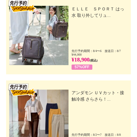
先行SSV
ＥＬＬＥ ＳＰＯＲＴ はっ
水 取り外してリュ...
先行予約期間：8/4〜6 放送日：8/7
¥44,000
¥18,900
(税込)
57%OFF
先行SSV
アンダモン ＵＶカット・接
触冷感 さらさら！...
先行予約期間：8/2〜7 放送日：8/8