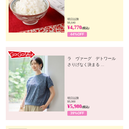
明日以降
¥8,640
¥4,770
(税込)
44%OFF
GO! GO! VALUE
ラ ヴァーグ デトワール
さりげなく決まる ...
明日以降
¥9,900
¥5,980
(税込)
39%OFF