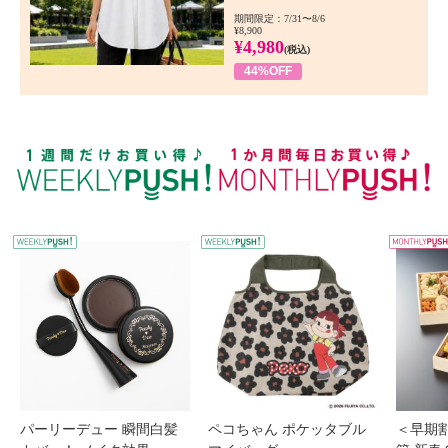
期間限定：7/31〜8/6
¥8,900
¥4,980
(税込)
44%OFF
WEEKLY PUSH
W
パーリーデュー 瞬間白髪
ペコちゃん ポケッタブル
＜早期