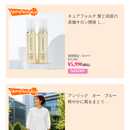
Happy Price Value
キュアフォルテ 髪と頭皮の
老舗サロン開発 し...
期間限定：8/1〜7
¥13,200
¥5,990
(税込)
54%OFF
Happy Price Value
アンリック オー ブルー
軽やかに風をまとう...