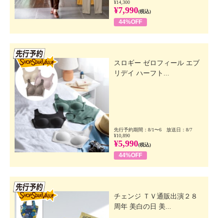
¥14,300
¥7,990
(税込)
44%OFF
先行SSV
スロギー ゼロフィール エブ
リデイ ハーフト...
先行予約期間：8/1〜6 放送日：8/7
¥10,890
¥5,990
(税込)
44%OFF
先行SSV
チェンジ ＴＶ通販出演２８
周年 美白の日 美...