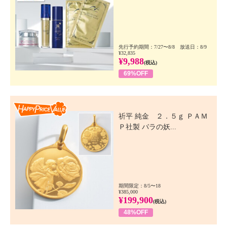
先行予約期間：7/27〜8/8 放送日：8/9
¥32,835
¥9,988
(税込)
69%OFF
Happy Price Value
祈平 純金 ２．５ｇ ＰＡＭ
Ｐ社製 バラの妖...
期間限定：8/5〜18
¥385,000
¥199,900
(税込)
48%OFF