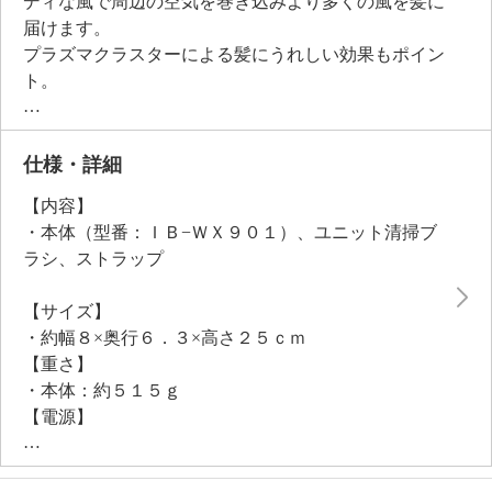
ディな風で周辺の空気を巻き込みより多くの風を髪に
届けます。
プラズマクラスターによる髪にうれしい効果もポイン
ト。
水分子で髪表面をうるおいコーティングし、保湿効果
を高めキューティクルを引き締めます。
プラズマクラスターイオンで、髪とブラシそれぞれの
仕様・詳細
静電気を抑えることもでき、摩擦による髪のダメージ
【内容】
を抑制。
・本体（型番：ＩＢ−ＷＸ９０１）、ユニット清掃ブ
熱ダメージから髪を守るセンシングモードは、髪が熱
ラシ、ストラップ
くなることを防ぎ、熱ダメージや過乾燥から髪を守り
ます。
【サイズ】
ハンドル部分にモーターを収めた設計により、手首へ
・約幅８×奥行６．３×高さ２５ｃｍ
の負担も軽減。
【重さ】
洗練されたデザインは、使用時も収納時もスマート
・本体：約５１５ｇ
に。
【電源】
時短ヘアドライに、美髪ケアにと、髪のお手入れに欠
・ＡＣ１００Ｖ ５０Ｈｚ／６０Ｈｚ
かせない一品になりそう。
【コードの長さ】