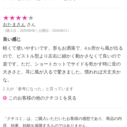
・ぬれた手で使用しない。
・人の毛髪の乾燥、整髪以外に使用しない。
・ペット、衣類、靴、かつら、つけ毛に使用しない。
・業務用として使用しない。
おたまさん
さん
・不特定多数の人が使用する場所に置かない。
（購入日：2026/06/06｜公開日：2026/06/11）
・乳幼児に使用する時は保護者の管理監督の下使用
良い感じ
し、以下を守る。
軽くて使いやすいです。形もお洒落で、4ヵ所から風が出る
・必ず保護者が本体を持ち、頭部へ当たる温度に注
意する
ので、ピストル型より左右に細かく動かさなくて良いので
・ＧＥＮＴＬＥモードを使用する
楽です。ただ、ショートカットでサイドを乾かす時に音の
・同じ場所に当て続けないようにする
大きさと、耳に風が入るで驚きました。慣れれば大丈夫か
・使用中、髪が吸込口に吸い込まれないようにする。
な。
吸込口から１０ｃｍ以上離す。吹出口と髪は３ｃｍ
2 人が「参考になった」と言っています
以上離す。
・距離センサー部を正面から凝視しない。
このお客様の他のクチコミを見る
・本体の近くで、シリコーンを配合した化粧品などを
使われますと、本体内部にシリコーンが付着し、
プラズマクラスターイオンが発生しにくくなる。
「クチコミ」は、ご購入いただいたお客様の感想であり、商品の内
【同梱書類】
容、効果、効能を保障するものではありません。