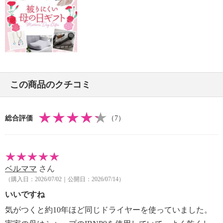
＜距離センサー部：１ヶ月に１回以上こまめに＞
・綿棒でほこりを取り除く。
＜吸込口：１ヶ月に１回以上こまめに＞
・柔らかい布でほこりを取り除く。
＜プラズマクラスターイオン発生ユニット（電極
部）：２ヶ月に１回以上＞
・清掃穴（２カ所）にユニット清掃ブラシを差し込
この商品のクチコミ
み、上下左右に動かして、
電極部（２カ所）の汚れを取り除く。
【使用上の注意】
総合評価
（7）
※詳細は取扱説明書参照
・水に浸けたり、水をかけたりしない。
・浴室や湿気の多い所（水のかかる場所）で使用、保
管しない。
ベルママ
さん
・収納時にコードを本体に巻きつけない。
（購入日：2026/07/02｜公開日：2026/07/14）
・ぬれた手で電源プラグをコンセント から抜き差し
いいですね
しない。
・定格１５Ａ以上、交流１００Ｖの日本国内専用コン
気がつくと約10年ほど同じドライヤーを使っていました。
セントを単独で使う。