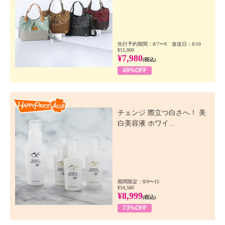
先行予約期間：8/7〜9 放送日：8/10
¥15,800
¥7,980
(税込)
49%OFF
Happy Price Value
チェンジ 際立つ白さへ！ 美
白美容液 ホワイ...
期間限定：8/9〜15
¥34,580
¥8,999
(税込)
73%OFF