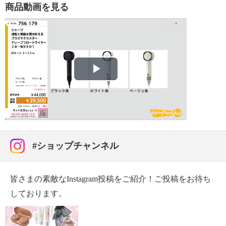
・約１．７ｍ
商品動画を見る
【消費電力】
・１２００Ｗ（ＨＯＴ／ＴＵＲＢＯ運転時）
【電気代（目安）】
・ＨＯＴ／ＴＵＲＢＯ運転１０分：約６．２５円
※電気代計算式：
１．２ｋＷ（電力）×０．１６８（時間）×３１（電
Play
力料金目安２０２２年７月改定）＝６．２４９円
【商品仕様詳細】
Video
・温風温度：約９５℃（室温３０℃ ＨＯＴ／ＤＲＹ
運転時）
・風量：約７．４立方メートル／分（ＴＵＲＢＯ運転
#ショップチャンネル
時）
【メンテナンス】
※詳細は取扱説明書参照
皆さまの素敵なInstagram投稿をご紹介！ご投稿をお待ち
・必ず電源スイッチを切り、電源プラグをコンセント
しております。
から抜き、製品が冷めてからおこなう。
＜本体：汚れたら＞
・表面を柔らかい布で拭く。