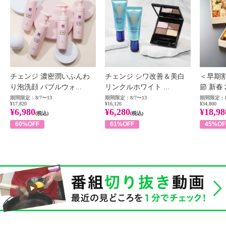
チェンジ 濃密潤いふんわ
チェンジ シワ改善＆美白
＜早期
り泡洗顔 バブルウォ...
リンクルホワイト ...
節 新春
期間限定：8/7〜13
期間限定：8/7〜13
期間限定：8
¥17,820
¥16,126
¥34,800
¥6,980
¥6,280
¥18,98
(税込)
(税込)
60%OFF
61%OFF
45%OF