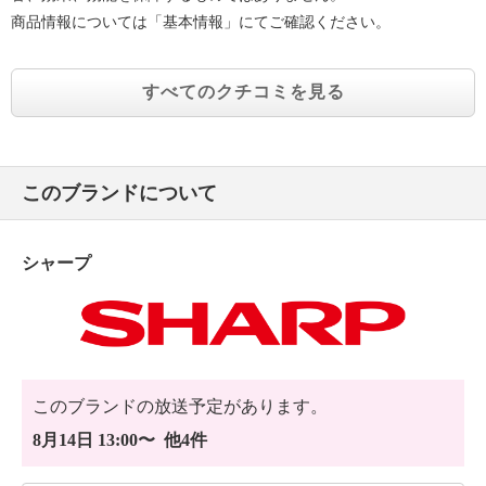
・取扱説明書（保証書付）
商品情報については「基本情報」にてご確認ください。
・電源コード取り扱い注意
【保証（有無）、保証期間】
・あり
すべてのクチコミを見る
・１年間
【原産国（地）】
・中国製
このブランドについて
※一般市場での販売開始時期：２０２３年８月
シャープ
このブランドの放送予定があります。
8月14日 13:00〜 他4件