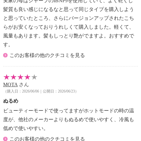
実家の母はシャープのIBNP9を使用していて、よく乾くし
・延長コードの使用や他の器具とコンセントを併用し
髪質も良い感じになるなと思って同じタイプを購入しよう
ない。
と思っていたところ、さらにバージョンアップされたこち
・電源プラグのほこりは定期的にとる。
らがお安くなっておりうれしくて購入しました。軽くて、
・乳幼児の手の届く場所に保管しない。
風量もあります。髪もしっとり艶がでますよ。おすすめで
・乳幼児の手の届く所で使用しない。
・子供だけで使用させない。
す。
・引火性のもの（ガソリン・ベンジン・シンナー・ス
このお客様の他のクチコミを見る
プレー・ガスなど）の近くで使用しない。
・使用中に本体にヘアスプレーや可燃性の整髪料など
をかけない。
・使用中に吹出口をのぞき込まない。
MOTA
さん
・吹出口を下向きに置く等、本体を机や床の上に 置
（購入日：2026/06/06｜公開日：2026/06/23）
いて使用しない。
ぬるめ
・使用中に本体を机等の上に置いたまま手を離さな
ビューティーモードで使ってますがホットモードの時の温
い。
度が、他社のメーカーよりもぬるめで使いやすく、冷風も
・吸込口・吹出口をふさがない。
・燃えやすいものや熱に弱いものの上に置かない。
低めで使いやすい。
・電源スイッチを入れたままその場を離れない。
このお客様の他のクチコミを見る