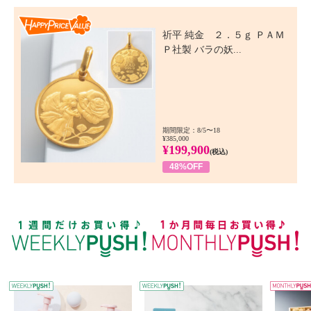
Happy Price Value
祈平 純金 ２．５ｇ ＰＡＭ
Ｐ社製 バラの妖...
期間限定：8/5〜18
¥385,000
¥199,900
(税込)
48%OFF
WEEKLY PUSH
W