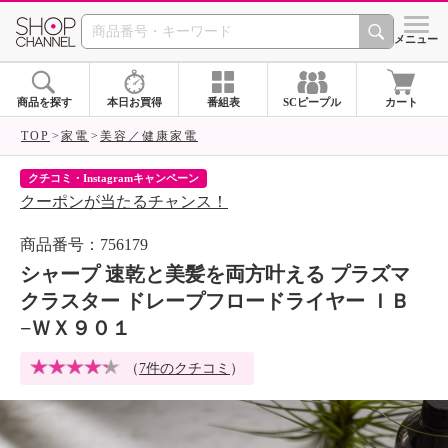
SHOP CHANNEL 
メニュー
商品を探す
本日お買得
番組表
SCピープル
カート
TOP
家電
美容／健康家電
クチコミ・Instagramキャンペーン
ネ
クーポンが当たるチャンス！
ネ
商品番号：756179
シャープ 速乾と美髪を両方叶える プラズマ
クラスター ドレープフロードライヤー ＩＢ
−ＷＸ９０１
（
7件のクチコミ
）