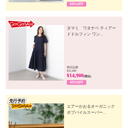
69%OFF
GO! GO! VALUE
タマミ ワタナベ ティアー
ドドルフィン ワン...
明日以降
¥25,080
¥14,900
(税込)
40%OFF
先行SSV
エアーかおるオーガニック
ボブパイルスーパー...