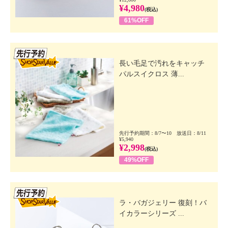
¥4,980
(税込)
61%OFF
先行SSV
長い毛足で汚れをキャッチ
パルスイクロス 薄...
先行予約期間：8/7〜10 放送日：8/11
¥5,940
¥2,998
(税込)
49%OFF
先行SSV
ラ・バガジェリー 復刻！バ
イカラーシリーズ ...