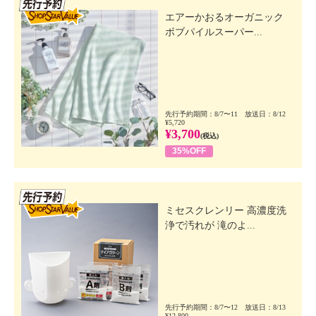
先行SSV
エアーかおるオーガニック
ボブパイルスーパー...
先行予約期間：8/7〜11 放送日：8/12
¥5,720
¥3,700
(税込)
35%OFF
先行SSV
ミセスクレンリー 高濃度洗
浄で汚れが 滝のよ...
先行予約期間：8/7〜12 放送日：8/13
¥12,800