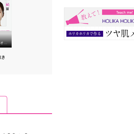
ホリカホリカ １品６役オールインワン！ くすみをトーンアップして 透明感のあるツヤ美肌演出 ルーセントＣＣクリーム ２本セット
抜き