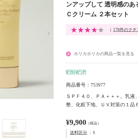
ンアップして 透明感のあ
Ｃクリーム ２本セット
（
178件のク
ホリカホリカの商品一覧を見る
商品番号：753977
ＳＰＦ４０、ＰＡ＋＋＋。乳液
整、化粧下地、ＵＶ対策の１品
¥9,900
（税込）
送料区分
：S