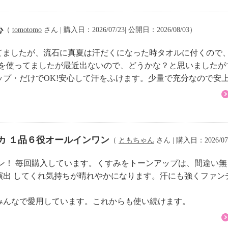
心
（
tomotomo
さん | 購入日：2026/07/23| 公開日：2026/08/03）
てましたが、流石に真夏は汗だくになった時タオルに付くので、
ムを使ってましたが最近出ないので、どうかな？と思いましたが
プ・だけでOK!安心して汗をふけます。少量で充分なので安
カ １品６役オールインワン
（
ともちゃん
さん | 購入日：2026/07/
ン！ 毎回購入しています。くすみをトーンアップは、間違い
演出 してくれ気持ちが晴れやかになります。汗にも強くファン
みんなで愛用しています。これからも使い続けます。