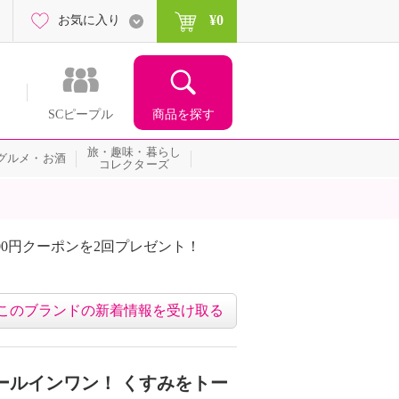
¥0
お気に入り
商品を探す
SCピープル
旅・趣味・暮らし
グルメ・お酒
コレクターズ
00円クーポンを2回プレゼント！
届いて当たる！サプライズ
このブランドの新着情報を受け取る
ールインワン！ くすみをトー