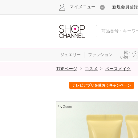
マイメニュー
新規会員登録
心おどる、瞬
靴・バ
ジュエリー
ファッション
小物・イ
SALE
>
>
TOPページ
コスメ
ベースメイク
ック！
テレビアプリを使おうキャンペーン
Zoom