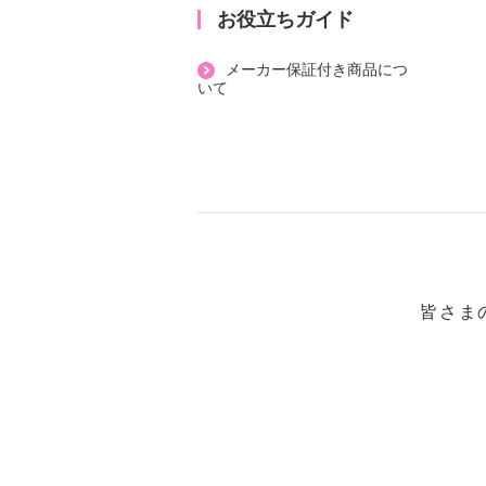
独自開発成分をはじめこだわりの美
お役立ちガイド
水・ＵＶカット成分含む）配合。
メーカー保証付き商品につ
ＳＰＦ４０、ＰＡ＋＋＋で日常生活
いて
ドします。
＜配合／無配合表示＞
合成香料不使用、ノンアルコール、
外線吸収剤不使用
【原産国（地）】
・韓国製
皆さま
※パッケージ表示は「日中用美容液