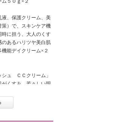
ーム５０ｇ×２
乳液、保護クリーム、美
対策）で、スキンケア機
同時に担う、大人のくす
感のあるハリツヤ美白肌
多機能デイクリーム×２
ッシュ ＣＣクリーム」
肌がくすみ、若々しい明
のお声から開発したアイ
る
ミ、シワ、たるみ、毛穴
カラーを採用。
びが良く、ミルクのよう
密着し、長時間キープ。