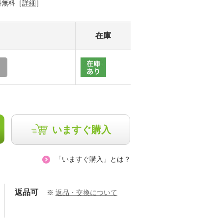
料無料［
詳細
］
在庫
いますぐ購入
「いますぐ購入」とは？
返品可
※
返品・交換について