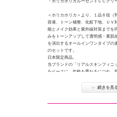
・ホリカホリカルーセントＣＣクリ
＜ホリカホリカ＞より、１品６役（
容液、トーン補整、化粧下地、ＵＶ
能とメイク効果と紫外線対策までを
みをトーンアップして透明感・素肌
を演出するオールインワンタイプの
のセットです。
日本限定商品。
当ブランドの「リアルスキンフィニ
をベースに、年齢を重ねるにつれ、
るい表情を演出したいというお客様
テム。
続きを見
肌悩み（茶ぐすみ、クマ、赤み、シ
まで）をカバーするペールイエロー
柔らかなテクスチャーで少量でも伸
な軽いつけ心地で、お肌にピタッと