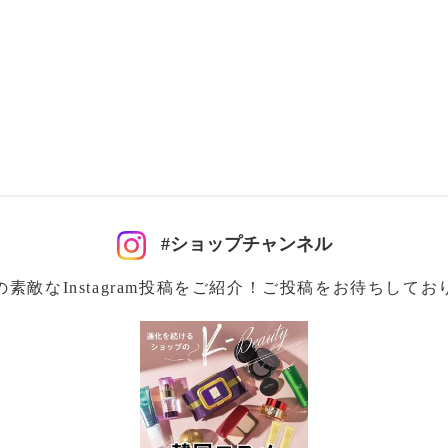
容成分を９６．５％（※
の紫外線からお肌をガー
タール系色素不使用、紫
#ショップチャンネル
の素敵なInstagram投稿をご紹介！ご投稿をお待ちしてお
クリーム・ＵＶベース」