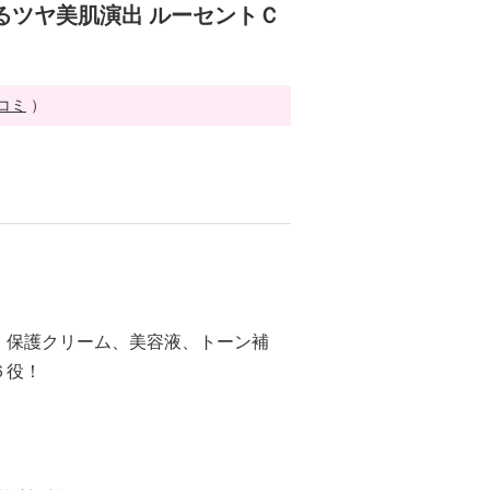
るツヤ美肌演出 ルーセントＣ
チコミ
）
、保護クリーム、美容液、トーン補
６役！