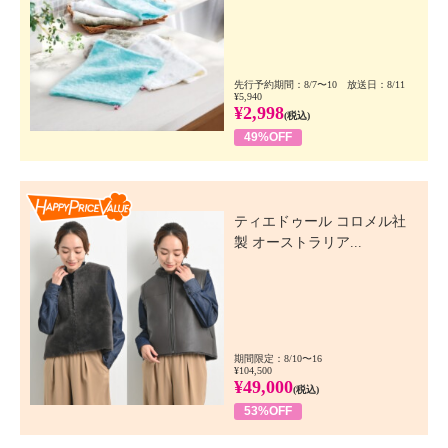
先行予約期間：8/7〜10 放送日：8/11
¥5,940
¥2,998
(税込)
49%OFF
Happy Price Value
ティエドゥール コロメル社
製 オーストラリア...
期間限定：8/10〜16
¥104,500
¥49,000
(税込)
53%OFF