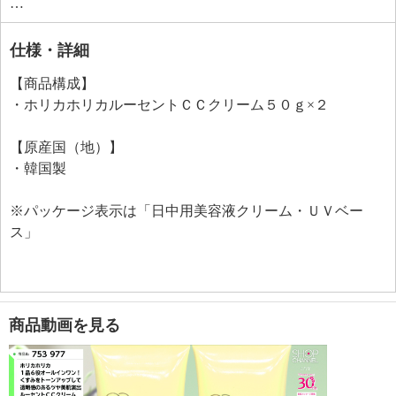
み、若々しい明るい表情を演出したいというお客様の
お声から開発したアイテム。
肌悩み（茶ぐすみ、クマ、赤み、シミ、シワ、たる
仕様・詳細
み、毛穴まで）をカバーするペールイエローカラーを
【商品構成】
採用。
・ホリカホリカルーセントＣＣクリーム５０ｇ×２
柔らかなテクスチャーで少量でも伸びが良く、ミルク
のような軽いつけ心地で、お肌にピタッと密着し、長
【原産国（地）】
時間キープ。
・韓国製
独自開発成分をはじめこだわりの美容成分を９６．
５％（※水・ＵＶカット成分含む）配合。
※パッケージ表示は「日中用美容液クリーム・ＵＶベー
ＳＰＦ４０、ＰＡ＋＋＋で日常生活の紫外線からお肌
ス」
をガードします。
＜配合／無配合表示＞
合成香料不使用、ノンアルコール、タール系色素不使
用、紫外線吸収剤不使用
商品動画を見る