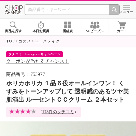
SHOP CHANNEL 
メニュー
商品を探す
本日お買得
番組表
SCピープル
カート
TOP
コスメ
ベースメイク
クチコミ・Instagramキャンペーン
ネ
クーポンが当たるチャンス！
ネ
商品番号：753977
ホリカホリカ １品６役オールインワン！ く
すみをトーンアップして 透明感のあるツヤ美
肌演出 ルーセントＣＣクリーム ２本セット
（
178件のクチコミ
）