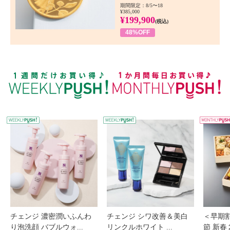
期間限定：8/5〜18
¥385,000
¥199,900
(税込)
48%OFF
WEEKLY PUSH
W
チェンジ 濃密潤いふんわ
チェンジ シワ改善＆美白
＜早期
り泡洗顔 バブルウォ...
リンクルホワイト ...
節 新春