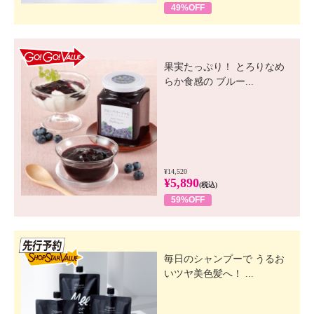
49%OFF
GO! GO! VALUE
果実たっぷり！ とろりなめ
らか食感の ブルー...
¥14,520
¥5,890
(税込)
59%OFF
先行SSV
毎日のシャンプーで うるお
いツヤ美色髪へ！ ...