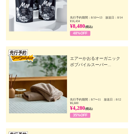
先行予約期間：8/10〜13 放送日：8/14
¥16,434
¥8,480
(税込)
48%OFF
先行SSV
エアーかおるオーガニック
ボブパイルスーパー...
先行予約期間：8/7〜11 放送日：8/12
¥6,600
¥4,280
(税込)
35%OFF
先行SSV