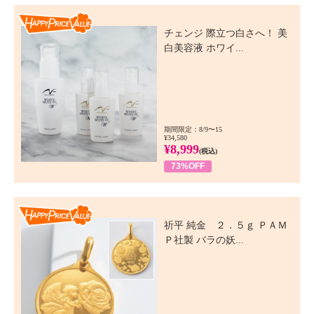
Happy Price Value
チェンジ 際立つ白さへ！ 美
白美容液 ホワイ...
期間限定：8/9〜15
¥34,580
¥8,999
(税込)
73%OFF
Happy Price Value
祈平 純金 ２．５ｇ ＰＡＭ
Ｐ社製 バラの妖...