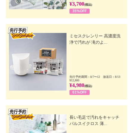
¥3,700
(税込)
35%OFF
先行SSV
ミセスクレンリー 高濃度洗
浄で汚れが 滝のよ...
先行予約期間：8/7〜12 放送日：8/13
¥12,800
¥4,980
(税込)
61%OFF
先行SSV
長い毛足で汚れをキャッチ
パルスイクロス 薄...