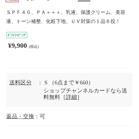
ＳＰＦ４０、ＰＡ＋＋＋。乳液、保護クリーム、美容
液、トーン補整、化粧下地、ＵＶ対策の１品６役！
¥9,900
(税込)
送料区分
： S
（6点まで￥660）
ショップチャンネルカードなら送
料無料［
詳細
］
返品・交換
：可