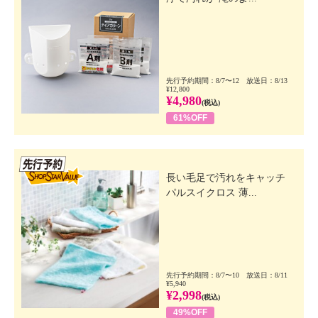
先行予約期間：8/7〜12 放送日：8/13
¥12,800
¥4,980
(税込)
61%OFF
先行SSV
長い毛足で汚れをキャッチ
パルスイクロス 薄...
先行予約期間：8/7〜10 放送日：8/11
¥5,940
¥2,998
(税込)
49%OFF