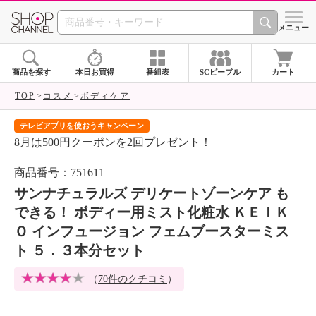
SHOP CHANNEL 
メニュー
商品を探す
本日お買得
番組表
SCピープル
カート
TOP
コスメ
ボディケア
テレビアプリを使おうキャンペーン
届
8月は500円クーポンを2回プレゼント！
ご
商品番号：751611
サンナチュラルズ デリケートゾーンケア も
できる！ ボディー用ミスト化粧水 ＫＥＩＫ
Ｏ インフュージョン フェムブースターミス
ト ５．３本分セット
（
70件のクチコミ
）