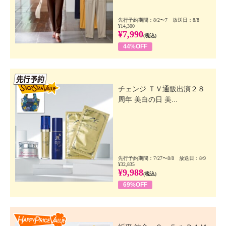
先行予約期間：8/2〜7 放送日：8/8
¥14,300
¥7,990
(税込)
44%OFF
先行SSV
チェンジ ＴＶ通販出演２８
周年 美白の日 美...
先行予約期間：7/27〜8/8 放送日：8/9
¥32,835
¥9,988
(税込)
69%OFF
Happy Price Value