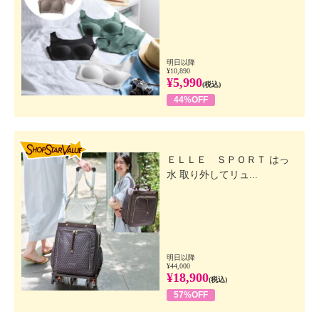
明日以降
¥10,890
¥5,990
(税込)
44%OFF
SHOP STAR VALUE
ＥＬＬＥ ＳＰＯＲＴ はっ
水 取り外してリュ...
明日以降
¥44,000
¥18,900
(税込)
57%OFF