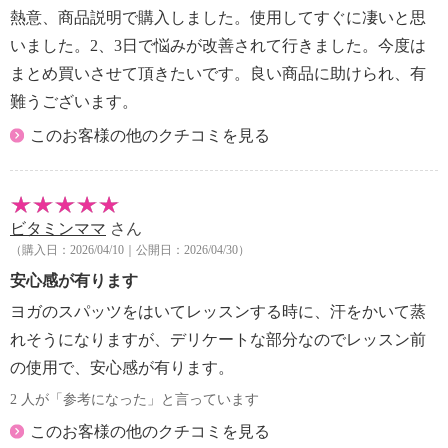
されることをおすすめします。
熱意、商品説明で購入しました。使用してすぐに凄いと思
１．使用中に、赤み、はれ、かゆみ、刺激、色抜け
いました。2、3日で悩みが改善されて行きました。今度は
（白斑等）や黒ずみ等の異常があらわれた場合
まとめ買いさせて頂きたいです。良い商品に助けられ、有
２．使用したお肌に、直射日光があたって上記の様
な症状があらわれた場合
難うございます。
・傷やはれもの、しっしん等、異常のある部位にはお
このお客様の他のクチコミを見る
使いにならないでください。
・ご使用後は必ずしっかり蓋を閉めてください。
・天然成分を配合しているため、収穫時期等や経時、
光や温度変化によって香りや色が変化することが
ビタミンママ
さん
ありますが、品質には問題ございません。
（購入日：2026/04/10｜公開日：2026/04/30）
・直射日光の当たる場所や、極端に低温、高温多湿の
安心感が有ります
場所には保管しないでください。
ヨガのスパッツをはいてレッスンする時に、汗をかいて蒸
・乳幼児の手の届かない所に保管してください。
れそうになりますが、デリケートな部分なのでレッスン前
・いったん手にとった化粧品は、容器に戻さないでく
ださい。中身が変質することがあります。
の使用で、安心感が有ります。
2 人が「参考になった」と言っています
このお客様の他のクチコミを見る