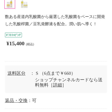
数ある産道内乳酸菌から厳選した乳酸菌をベースに開発
した乳酸桿菌／豆乳発酵液を配合。潤い肌へ導く！
¥15,400
(税込)
送料区分
： S
（6点まで￥660）
ショップチャンネルカードなら送
料無料［
詳細
］
返品・交換
：可