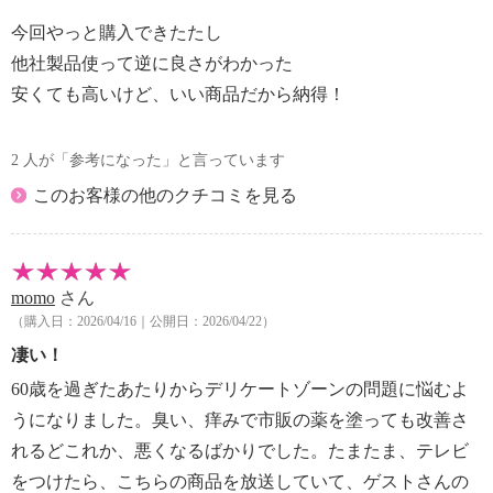
※粘膜へのご使用は避けてください。
今回やっと購入できたたし
【全成分】
他社製品使って逆に良さがわかった
・水、ラウリン酸ヘキシル、ホホバ種子油、ペンチレ
安くても高いけど、いい商品だから納得！
ングリコール、乳酸桿菌／豆乳発酵液、カミツレ花エ
キス 、グレープフルーツ果皮油、パルマローザ油、
レモングラス油、ニオイテンジクアオイ油、ユーカリ
2 人が「参考になった」と言っています
葉油、α グルカンオリゴサッカリド、ミリスチン酸オ
このお客様の他のクチコミを見る
クチルドデシル、ＢＧ、ユキノシタエキス、ハトムギ
種子エキス、 乳酸桿菌溶解質、塩化Ｎａ、トコフェ
ロール、デキストリン、クエン酸、クエン酸Ｎａ、ペ
ンテト酸５Ｎａ、フ ェノキシエタノール
momo
さん
【使用上の注意事項】
（購入日：2026/04/16｜公開日：2026/04/22）
・お肌に異常が生じていないかよく注意して使用して
凄い！
ください。
60歳を過ぎたあたりからデリケートゾーンの問題に悩むよ
・化粧品がお肌に合わないとき、即ち次のような場合
には、使用を中止してください。
うになりました。臭い、痒みで市販の薬を塗っても改善さ
そのまま化粧品類の使用を続けますと、症状を悪化
れるどこれか、悪くなるばかりでした。たまたま、テレビ
させることがありますので、皮膚科専門医等にご相談
をつけたら、こちらの商品を放送していて、ゲストさんの