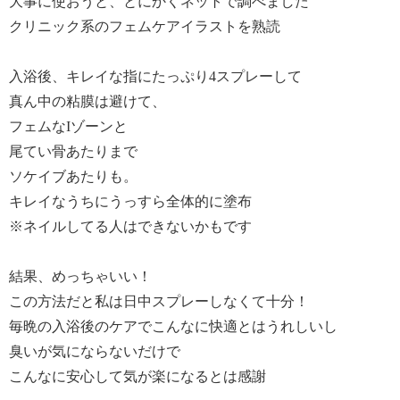
大事に使おうと、とにかくネットで調べました
使いにならないでください。
クリニック系のフェムケアイラストを熟読
・ご使用後は必ずしっかり蓋を閉めてください。
・天然成分を配合しているため、収穫時期等や経時、
光や温度変化によって香りや色が変化することがあり
入浴後、キレイな指にたっぷり4スプレーして
ますが、品質には問題ございません。
真ん中の粘膜は避けて、
・直射日光の当たる場所や、極端に低温、高温多湿の
フェムなIゾーンと
場所には保管しないでください。
尾てい骨あたりまで
・乳幼児の手の届かない所に保管してください。
ソケイブあたりも。
・いったん手にとった化粧品は、容器に戻さないでく
キレイなうちにうっすら全体的に塗布
ださい。中身が変質することがあります。
※ネイルしてる人はできないかもです
＜ＫＥＩＫＯインフュージョン フェムブースターミ
スト １００ｍｌ＞
結果、めっちゃいい！
【使用方法】
この方法だと私は日中スプレーしなくて十分！
・２層式になっており、上下によく振ってからお体に
毎晩の入浴後のケアでこんなに快適とはうれしいし
お使いください。
臭いが気にならないだけで
・デリケートゾーンにもお使いいただけます。デリケ
ートゾーンへお使いになる場合には、適量を直接噴霧
こんなに安心して気が楽になるとは感謝
するか、拭き取り用化粧水としてご使用ください。