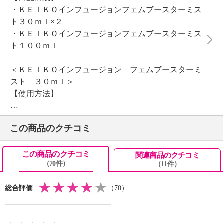
ルーツ果皮油のエッセンシャルオイルブレンドで心地
・ＫＥＩＫＯインフュージョンフェムブースターミス
良い女性らしい香り。
ト３０ｍｌ×２
＜配合／無配合表示＞
・ＫＥＩＫＯインフュージョンフェムブースターミス
合成香料不使用、タール系色素不使用
ト１００ｍｌ
＜ＫＥＩＫＯインフュージョン フェムブースターミ
スト ３０ｍｌ＞
【使用方法】
・２層式になっており、上下によく振ってからお体に
お使いください。
この商品のクチコミ
・デリケートゾーンにもお使いいただけます。デリケ
ートゾーンへお使いになる場合には、適量を直接噴霧
するか、拭き取り用化粧水としてご使用ください
この商品のクチコミ
関連商品のクチコミ
（70件）
（11件）
※粘膜へのご使用は避けてください。
【全成分】
総合評価
（70）
・水、ラウリン酸ヘキシル、ホホバ種子油、ペンチレ
ングリコール、乳酸桿菌／豆乳発酵液、カミツレ花エ
キス 、グレープフルーツ果皮油、パルマローザ油、