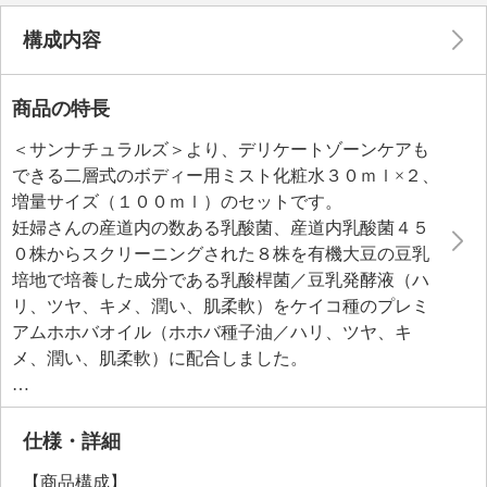
構成内容
商品の特長
＜サンナチュラルズ＞より、デリケートゾーンケアも
できる二層式のボディー用ミスト化粧水３０ｍｌ×２、
増量サイズ（１００ｍｌ）のセットです。
妊婦さんの産道内の数ある乳酸菌、産道内乳酸菌４５
０株からスクリーニングされた８株を有機大豆の豆乳
培地で培養した成分である乳酸桿菌／豆乳発酵液（ハ
リ、ツヤ、キメ、潤い、肌柔軟）をケイコ種のプレミ
アムホホバオイル（ホホバ種子油／ハリ、ツヤ、キ
メ、潤い、肌柔軟）に配合しました。
乾燥が気になる部分に潤い、ツヤを与え、肌を整えま
す。
パルマローザ油、ゼラニウム油（ニオイテンジクアオ
仕様・詳細
イ油）、ユーカリ葉油、レモングラス油、グレープフ
【商品構成】