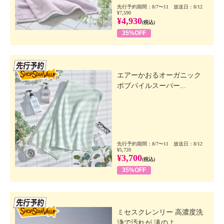
先行予約期間：8/7〜11 放送日：8/12
¥7,590
¥4,930
(税込)
35%OFF
先行SSV
エアーかおるオーガニック
ボブパイルスーパー...
先行予約期間：8/7〜11 放送日：8/12
¥5,720
¥3,700
(税込)
35%OFF
先行SSV
ミセスクレンリー 高濃度洗
浄で汚れが 滝のよ...