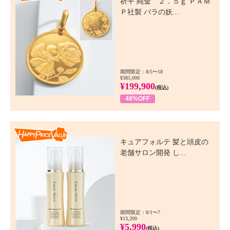
祈平 純金 ２．５ｇ ＰＡＭ
Ｐ社製 バラの妖...
期間限定：8/5〜18
¥385,000
¥199,900
(税込)
48%OFF
Happy Price Value
キュアフォルテ 髪と頭皮の
老舗サロン開発 し...
期間限定：8/1〜7
¥13,200
¥5,990
(税込)