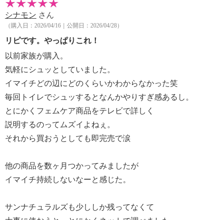
レモングラス油、ニオイテンジクアオイ油、ユーカリ
葉油、α グルカンオリゴサッカリド、ミリスチン酸オ
シナモン
さん
クチルドデシル、ＢＧ、ユキノシタエキス、ハトムギ
（購入日：2026/04/16｜公開日：2026/04/28）
種子エキス、 乳酸桿菌溶解質、塩化Ｎａ、トコフェ
リピです。やっぱりこれ！
ロール、デキストリン、クエン酸、クエン酸Ｎａ、ペ
以前家族が購入。
ンテト酸５Ｎａ、フ ェノキシエタノール
気軽にシュッとしていました。
【使用上の注意事項】
イマイチどの辺にどのくらいかわからなかった笑
・お肌に異常が生じていないかよく注意して使用して
ください。
毎回トイレでシュッするとなんかやりすぎ感あるし。
・化粧品がお肌に合わないとき、即ち次のような場合
とにかくフェムケア商品をテレビで詳しく
には、使用を中止してください。
説明するのってムズイよねぇ。
そのまま化粧品類の使用を続けますと、症状を悪化
それから買おうとしても即完売で涙
させることがありますので、皮膚科専門医等にご相談
されることをおすすめします。
他の商品を数ヶ月つかってみましたが
１．使用中に、赤み、はれ、かゆみ、刺激、色抜け
（白斑等）や黒ずみ等の異常があらわれた場合
イマイチ持続しないなーと感じた。
２．使用したお肌に、直射日光があたって上記の様
な症状があらわれた場合
サンナチュラルズも少ししか残ってなくて
・傷やはれもの、しっしん等、異常のある部位にはお