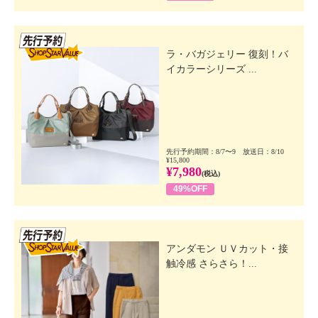
先行SSV
ラ・バガジェリー 復刻！バ
イカラーシリーズ ...
先行予約期間：8/7〜9 放送日：8/10
¥15,800
¥7,980
(税込)
49%OFF
先行SSV
アンダモン ＵＶカット・接
触冷感 さらさら！...