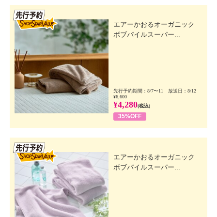
先行SSV
エアーかおるオーガニック
ボブパイルスーパー...
先行予約期間：8/7〜11 放送日：8/12
¥6,600
¥4,280
(税込)
35%OFF
先行SSV
エアーかおるオーガニック
ボブパイルスーパー...