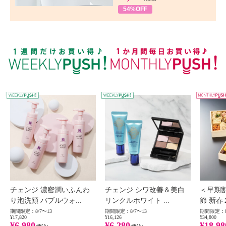
54%OFF
WEEKLY PUSH
W
チェンジ 濃密潤いふんわ
チェンジ シワ改善＆美白
＜早期
り泡洗顔 バブルウォ...
リンクルホワイト ...
節 新春
期間限定：8/7〜13
期間限定：8/7〜13
期間限定：8
¥17,820
¥16,126
¥34,800
¥6,980
¥6,280
¥18,98