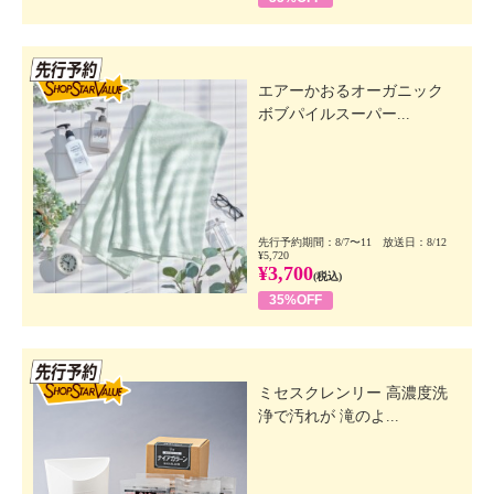
先行SSV
エアーかおるオーガニック
ボブパイルスーパー...
先行予約期間：8/7〜11 放送日：8/12
¥5,720
¥3,700
(税込)
35%OFF
先行SSV
ミセスクレンリー 高濃度洗
浄で汚れが 滝のよ...