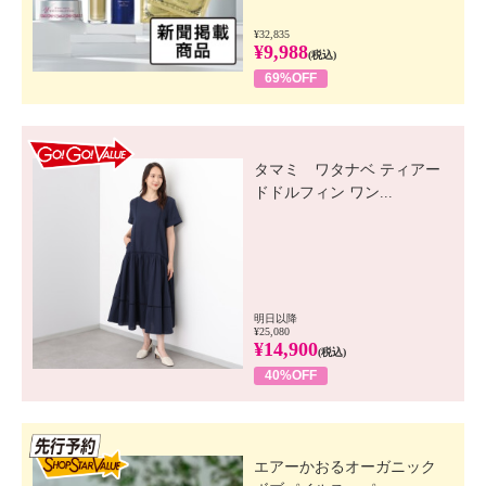
¥32,835
¥9,988
(税込)
69%OFF
GO! GO! VALUE
タマミ ワタナベ ティアー
ドドルフィン ワン...
明日以降
¥25,080
¥14,900
(税込)
40%OFF
先行SSV
エアーかおるオーガニック