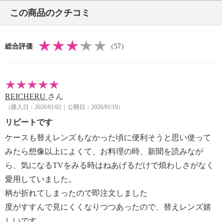
ツル＝約１８ｃｍ
この商品のクチコミ
【重さ】
・レンズ：約１．６倍＝約３３ｇ
約２．０倍＝約３９ｇ
総合評価
（57）
※フレーム含む
【商品仕様詳細】
・本体：フレームのデザイン＝リムレスフレーム（縁
なしフレーム）
REICHERU
さん
ツルのタイプ＝レギュラー（ロングタイプ：先端に
（購入日：2026/01/02｜公開日：2026/01/19）
マグネット付）
レンズカラー＝クリア
リピートです
・適合メガネ寸法：折りたたんだ状態で縦４×横１
ケースも替えレンズもなかった頃に便利そうと思い使って
３．５ｃｍより小さいメガネ
みたら想像以上によくて、お料理の時、新聞を読みなが
（寸法よりメガネが小さくても、形状によっては本品
ら、気になるTVをみる時はねあげるだけで煩わしさがなく
におさまらない場合がある）
愛用していました。
・対象物との推奨距離：約１．６倍＝約２０〜４０ｃ
ｍ
柄が折れてしまったので即注文しました
約２．０倍＝約１０〜３０ｃｍ
度がすすんで見にくくなりつつあったので、替えレンズ嬉
※見る対象物との距離で拡大率が変わる
しいです