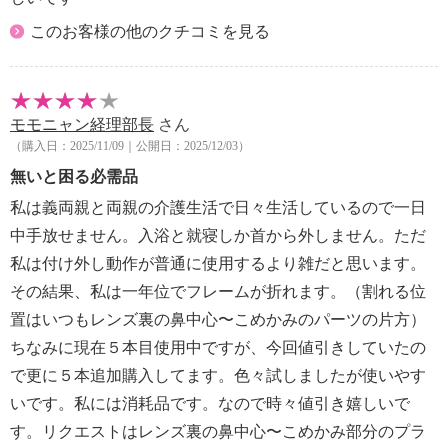
【メンテナンス】
このお客様の他のクチコミを見る
※詳細は同梱書類参照
【使用上の注意】
※詳細は同梱書類参照
・運転時や歩行時は必ず外す。
モモニャン経理部長
さん
・対象物との推奨距離以外での使用や、ご自身の目の
（購入日：2025/11/09｜公開日：2025/12/03）
状態、老眼の進行状況等によって、焦点が合わないこ
無いと困る必需品
とがある。
・階段の昇り降り、段差のあるところでの使用は避け
私は義両親と両親の介護生活で日々生活しているので一日
る。
中手放せません。入浴と就寝しか首から外しません。ただ
・本品はマグネット（磁石）を内蔵しており、ペース
私は付け外し動作が普通に使用するより雑だと思います。
メーカー、ＩＣＤの植込み部位の上に決してあてな
その結果、私は一年位でフレームが折れます。（割れる位
い。また、胸ポケットに入れない。
置はいつもレンズ裏の鼻中心〜こめかみのパーツの片方）
・表示倍率どおりに拡大して見るためには、拡大鏡を
ちなみに現在５本目使用中ですが、今回値引きしていたの
使用した上で、眼と観察対象との距離を縮める必要が
ある。
で更に５本追加購入してます。色々試しましたが使いやす
【パッケージ】
いです。私には消耗品です。なので時々値引き嬉しいで
・ギフトボックス入り
す。リクエストはレンズ裏の鼻中心〜こめかみ部分のプラ
【同梱書類】