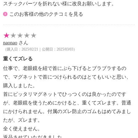
スチックパーツを折れない様に改良お願いします。
・使用上の注意
・ご使用上の注意（ポーチ）
このお客様の他のクチコミを見る
・レンズ交換方法
【保証（有無）、保証期間】
・なし
naonao
さん
【原産国（地）】
（購入日：2025/02/21｜公開日：2025/03/03）
・中国製
重くてズレる
仕事で、老眼鏡を紐で首にぶら下げるとブラブラするの
で、マグネットで首につけられるのはとてもいいと思い、
購入しました。
首にピッタリマグネットでひっつくのは良かったのです
が、老眼鏡を使うためにかけると、重くてズレます。普通
にかけられません。付属のズレ防止のゴムもはめてみまし
たが、ズレます。
全く使えません。
返品させていただきました。