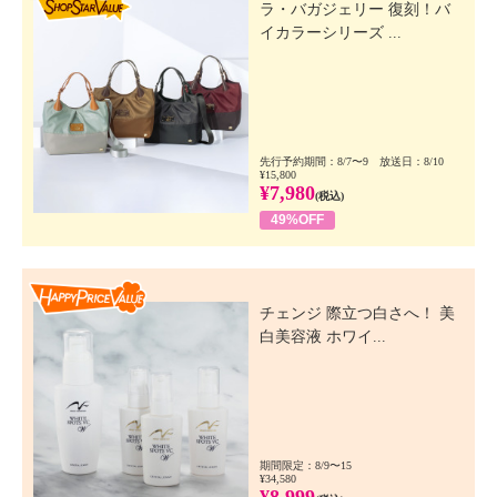
ラ・バガジェリー 復刻！バ
イカラーシリーズ ...
先行予約期間：8/7〜9 放送日：8/10
¥15,800
¥7,980
(税込)
49%OFF
Happy Price Value
チェンジ 際立つ白さへ！ 美
白美容液 ホワイ...
期間限定：8/9〜15
¥34,580
¥8,999