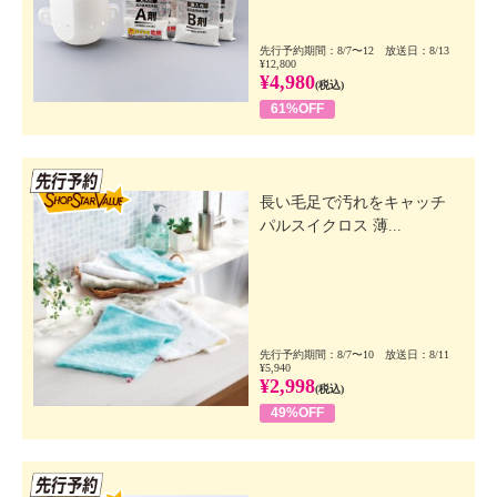
先行予約期間：8/7〜12 放送日：8/13
¥12,800
¥4,980
(税込)
61%OFF
先行SSV
長い毛足で汚れをキャッチ
パルスイクロス 薄...
先行予約期間：8/7〜10 放送日：8/11
¥5,940
¥2,998
(税込)
49%OFF
先行SSV