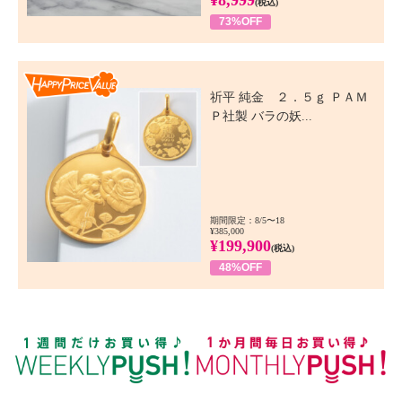
(税込)
73%OFF
Happy Price Value
祈平 純金 ２．５ｇ ＰＡＭ
Ｐ社製 バラの妖...
期間限定：8/5〜18
¥385,000
¥199,900
(税込)
48%OFF