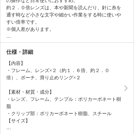
の操作など日常使いにおすすめ。
約２．０倍レンズは、本や新聞を読んだり、針に糸を
通す時など小さな文字や細かい作業をする時に使いや
すい倍率です。
※個人差があります。
遠くを見る時には拡大鏡レンズが跳ね上げられるのが
特徴。
使用しない時はツルの両端のマグネットを留めると首
仕様・詳細
から下げて持ち運びができます。
【内容】
ＵＶカットとブルーライトカット機能付きの一体成型
・フレーム、レンズ×２（約１．６倍、約２．０
のフレームレスのレンズは、視野が広いため、文字が
倍）、ポーチ、滑り止めリング×２
読みやすく、フレームが視界に入るストレスがなく、
快適な使い心地。
【素材・材質・成分】
付け替えレンズも一緒に収納できるポーチ、滑り止め
・レンズ、フレーム、テンプル：ポリカーボネート樹
リングもセットでお届けします。
脂
・クリップ部：ポリカーボネート樹脂、スチール
【サイズ】
・レンズセット時：約縦４×横１４．３ｃｍ