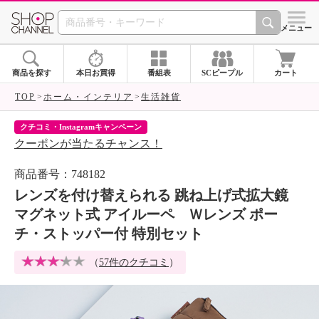
SHOP CHANNEL 
メニュー
商品を探す
本日お買得
番組表
SCピープル
カート
TOP
ホーム・インテリア
生活雑貨
クチコミ・Instagramキャンペーン
ネ
クーポンが当たるチャンス！
ネ
商品番号：748182
レンズを付け替えられる 跳ね上げ式拡大鏡
マグネット式 アイルーペ Ｗレンズ ポー
チ・ストッパー付 特別セット
（
57件のクチコミ
）