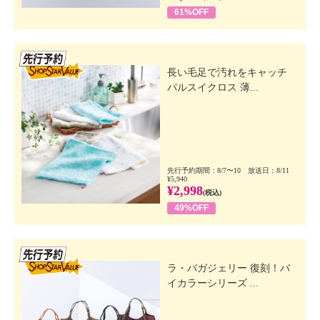
61%OFF
先行SSV
長い毛足で汚れをキャッチ
パルスイクロス 薄...
先行予約期間：8/7〜10 放送日：8/11
¥5,940
¥2,998
(税込)
49%OFF
先行SSV
ラ・バガジェリー 復刻！バ
イカラーシリーズ ...