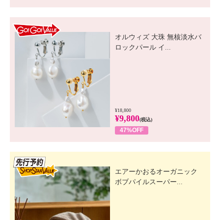
GO! GO! VALUE
オルウィズ 大珠 無核淡水バ
ロックパール イ...
¥18,800
¥9,800
(税込)
47%OFF
先行SSV
エアーかおるオーガニック
ボブパイルスーパー...