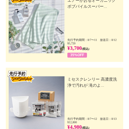
エアーかおるオーガニック
ボブパイルスーパー...
先行予約期間：8/7〜11 放送日：8/12
¥5,720
¥3,700
(税込)
35%OFF
先行SSV
ミセスクレンリー 高濃度洗
浄で汚れが 滝のよ...
先行予約期間：8/7〜12 放送日：8/13
¥12,800
¥4,980
(税込)