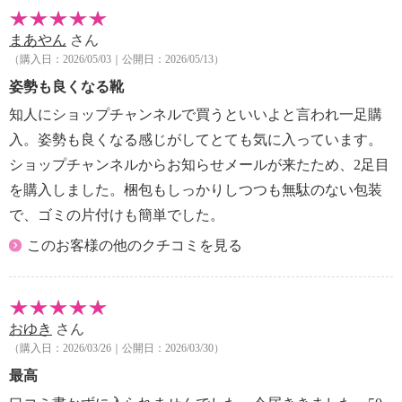
時：Ｅ〜２Ｅ）
まあやん
さん
【重さ】
（購入日：2026/05/03｜公開日：2026/05/13）
・片足約２５５ｇ（サイズにより多少の差異あり）
【使用上の注意】
姿勢も良くなる靴
・次の方は医師にご相談の上、ご使用ください
知人にショップチャンネルで買うといいよと言われ一足購
・血行障害や糖尿病等から神経障害を起こされ、痛
入。姿勢も良くなる感じがしてとても気に入っています。
みを感じにくくなっている方
ショップチャンネルからお知らせメールが来たため、2足目
・足に障害をお持ちの方や治療中の方
を購入しました。梱包もしっかりしつつも無駄のない包装
・腰椎椎間板ヘルニア、慢性腰痛等の腰に障害をお
持ちの方や治療中の方
で、ゴミの片付けも簡単でした。
・製品が触れる部分に、傷、腫れもの、湿疹等の異
このお客様の他のクチコミを見る
常がある方
【同梱書類】
・取扱説明書
・取扱い上の注意
おゆき
さん
【原産国（地）】
（購入日：2026/03/26｜公開日：2026/03/30）
・中国製
最高