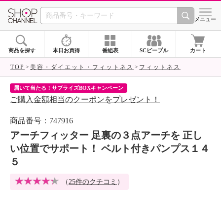
SHOP CHANNEL 
メニュー
商品を探す
本日お買得
番組表
SCピープル
カート
TOP
美容・ダイエット・フィットネス
フィットネス
届いて当たる！サプライズBOXキャンペーン
ク
ご購入金額相当のクーポンをプレゼント！
ク
商品番号：747916
アーチフィッター 足裏の３点アーチを 正し
い位置でサポート！ ベルト付きパンプス１４
５
（
25件のクチコミ
）