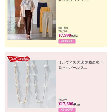
明日以降
¥14,300
¥7,990
(税込)
44%OFF
GO! GO! VALUE
オルウィズ 大珠 無核淡水バ
ロックパール ス...
¥33,500
¥17,500
(税込)
47%OFF