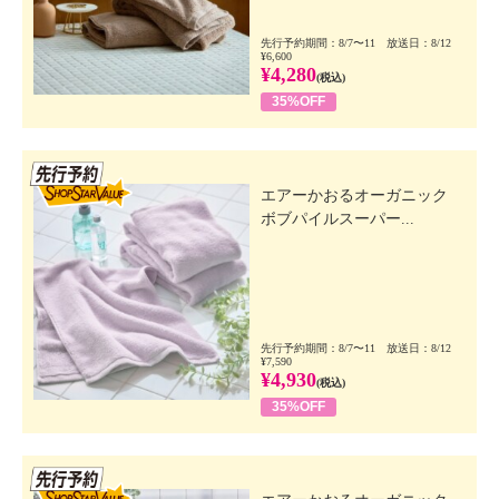
先行予約期間：8/7〜11 放送日：8/12
¥6,600
¥4,280
(税込)
35%OFF
先行SSV
エアーかおるオーガニック
ボブパイルスーパー...
先行予約期間：8/7〜11 放送日：8/12
¥7,590
¥4,930
(税込)
35%OFF
先行SSV