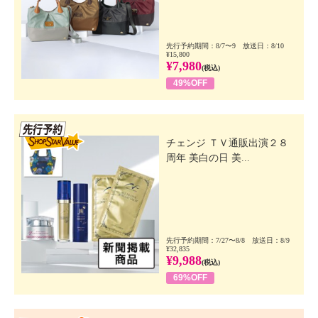
先行予約期間：8/7〜9 放送日：8/10
¥15,800
¥7,980
(税込)
49%OFF
先行SSV
チェンジ ＴＶ通販出演２８
周年 美白の日 美...
先行予約期間：7/27〜8/8 放送日：8/9
¥32,835
¥9,988
(税込)
69%OFF