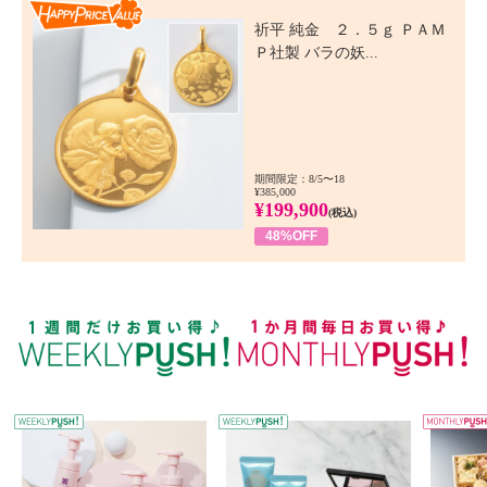
Happy Price Value
祈平 純金 ２．５ｇ ＰＡＭ
Ｐ社製 バラの妖...
期間限定：8/5〜18
¥385,000
¥199,900
(税込)
48%OFF
WEEKLY PUSH
W