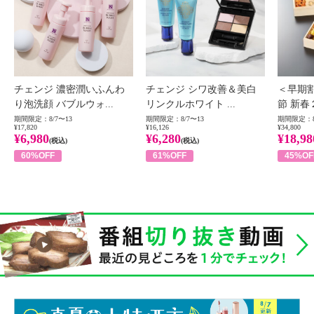
チェンジ 濃密潤いふんわ
チェンジ シワ改善＆美白
＜早期
り泡洗顔 バブルウォ...
リンクルホワイト ...
節 新春
期間限定：8/7〜13
期間限定：8/7〜13
期間限定：8
¥17,820
¥16,126
¥34,800
¥6,980
¥6,280
¥18,98
(税込)
(税込)
60%OFF
61%OFF
45%OF