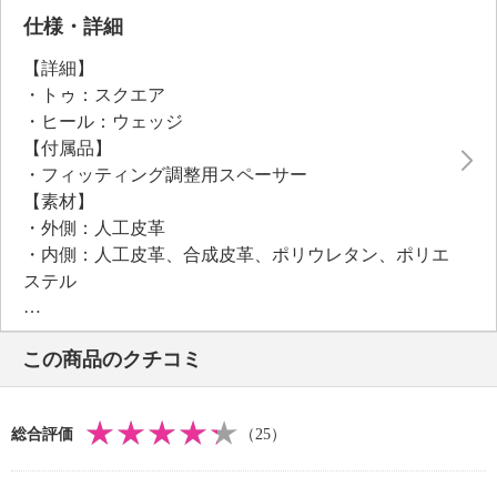
トッキングやソックスなどの履きものや足の状態に合
仕様・詳細
わせて、よりご自身に合ったフィット感をお楽しみい
【詳細】
ただけます。
・トゥ：スクエア
美しく上品にまとめたデザインで、ワンピースからデ
・ヒール：ウェッジ
ニムまでシーンや装いを選ばず合わせやすく、使いや
【付属品】
すい一足に仕上げました。
・フィッティング調整用スペーサー
【素材】
・外側：人工皮革
・内側：人工皮革、合成皮革、ポリウレタン、ポリエ
ステル
・アウトソール：合成底
【サイズ（その他）】
この商品のクチコミ
・ヒールの高さ：約４ｃｍ
・前側着地点厚み：約０．５ｃｍ
・高低差：約３．５ｃｍ
総合評価
（25）
※インソール含まず
【ワイズ】
・３Ｅ〜４Ｅ（フィッティング調整用スペーサー使用