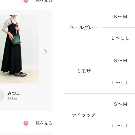
一覧を見る
Ｓ〜Ｍ
ペールグレー
Ｌ〜ＬＬ
Ｓ〜Ｍ
ミモザ
Ｌ〜ＬＬ
みつこ
すずらん
すずらん
153cm
162cm
162cm
Ｓ〜Ｍ
ライラック
一覧を見る
Ｌ〜ＬＬ