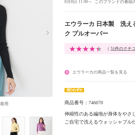
8月8日 11:00～ このブランドの番
エウラーカ 日本製 洗え
ク プルオーバー
（
51件のクチ
エウラーカの商品一覧を見る
商品番号：746070
着用
伸縮性のある編地が身体をやさ
ご自宅で洗えるウォッシャブル