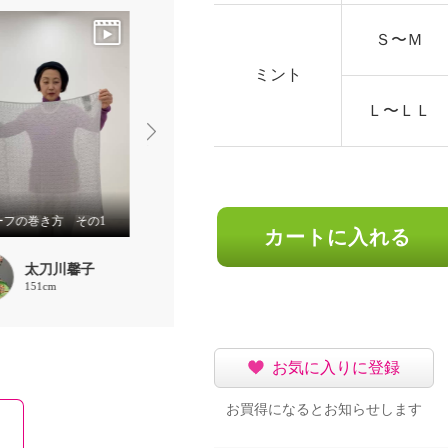
Ｓ〜Ｍ
ミント
Ｌ〜ＬＬ
ーフの巻き方 その1
スカーフの巻き方 その2
タートルネックの着方
カートに入れる
太刀川馨子
太刀川馨子
太刀川馨
151cm
151cm
151cm
お気に入りに登録
お買得になるとお知らせします