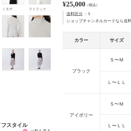
¥25,000
（税込）
ミモザ
ライラック
送料区分
：S
ショップチャンネルカードなら送
カラー
サイズ
Ｓ〜Ｍ
ブラック
Ｌ〜ＬＬ
Ｓ〜Ｍ
アイボリー
イフスタイル
Ｌ〜ＬＬ