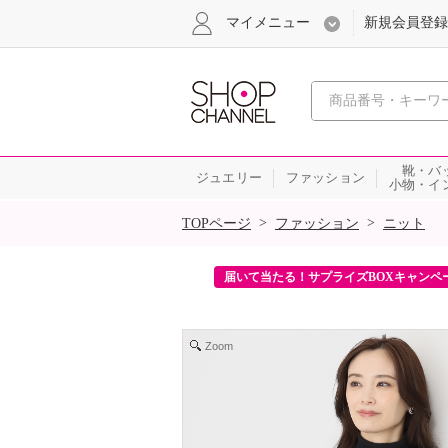
マイメニュー
新規会員登録
心おどる、瞬
靴・バ
ジュエリー
ファッション
小物・イ
SALE
>
>
TOPページ
ファッション
ニット
ンを2回プレゼント！
届いて当たる！サプライズBOXキャンペ
Zoom