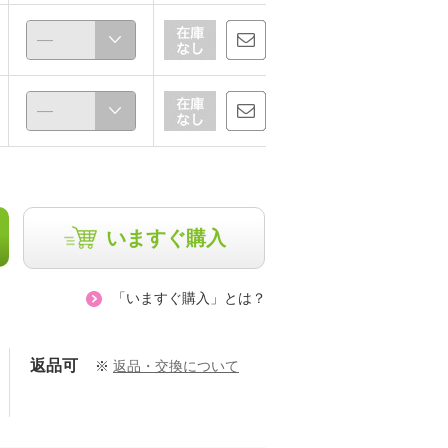
3選！
スカーフの巻き方 その1
いますぐ購入
子
太刀川馨子
151cm
「いますぐ購入」とは？
返品可
※
返品・交換について