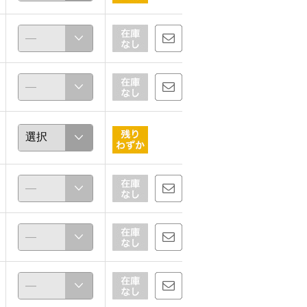
アネモネ
みつこ
163cm
153cm