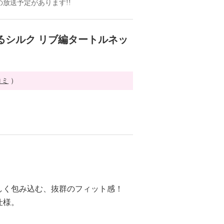
組の放送予定があります!!
るシルク リブ編タートルネッ
コミ
）
しく包み込む、抜群のフィット感！
仕様。