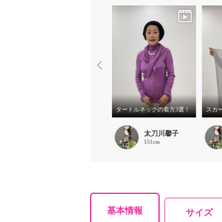
1
スカーフの巻き方 その2
タートルネックの着方3選！
スカ
太刀川馨子
太刀川馨子
151cm
151cm
基本情報
サイズ