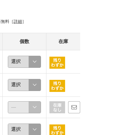
料無料［
詳細
］
個数
在庫