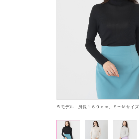
※モデル　身長１６９ｃｍ、Ｓ〜Ｍサイズ