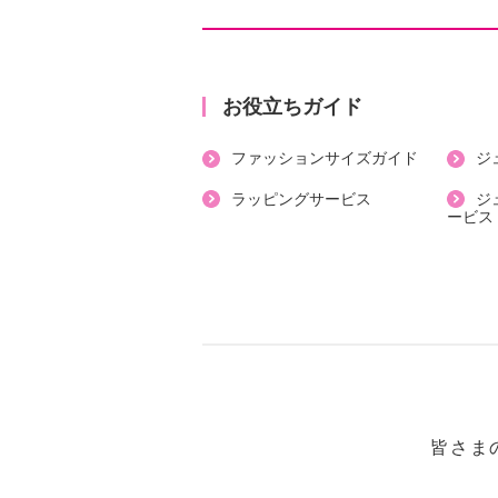
・裏地：なし
・裾スリット：なし
・ポケット：なし
【素材】
お役立ちガイド
・シルク１００％
ファッションサイズガイド
ジ
【メンテナンス（絵表示ラベル）】
・洗濯機：可
ラッピングサービス
ジ
ービス
・漂白処理：塩素系・酸素系漂白不
・タンブル乾燥：不可
・自然乾燥：日陰の平干し
・アイロン仕上げ：可（中温）
・ドライクリーニング：石油系ドラ
・ウエットクリーニング：可
【メンテナンス（ケアラベル）】
・水や汗などによる色落ち、色移り
皆さま
・摩擦による色落ち、色移り注意
・毛玉が生じるおそれあり