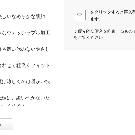
をクリックすると再入
美しいなめらかな肌触
ます。
※優先的な購入を約束するもの
うなウォッシャブル加工
をご覧ください。
目や縫い代のないやさし
合わせて程良くフィット
夏は涼しく冬は暖かい快
仕様は、縫い代がないた
なつくりです。
カバー。
る