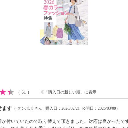
（
51
）
※「購入日の新しい順」に表示
せます
（
タンポポ
さん | 購入日：2026/02/21| 公開日：2026/03/09）
所か付いていたので取り替えて頂きました。対応は良かったで