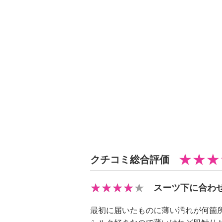
・ネット使用
・中性洗剤使用
【原産国（地）】
・日本製
クチコミ総合評価
スーツ下に合わ
最初に届いたものに薄い汚れが何箇