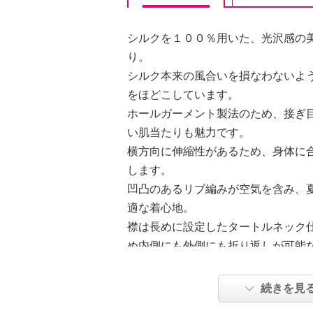
シルクを１００％用いた、光沢感の
り。
シルク本来の風合いを損なわないよ
をほどこしています。
ホールガーメント製法のため、接ぎ
い肌当たりも魅力です。
横方向に伸縮性があるため、身体に
します。
凹凸のあるリブ編みが空気を含み、
適な着心地。
襟は長めに設定したタートルネック
め内側にも外側にも折り返しが可能
やや長めの着丈が、ヒップラインを
続きを見
【詳細】