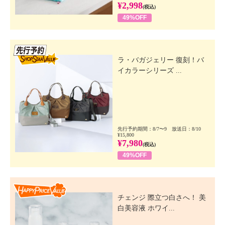
¥2,998
(税込)
49%OFF
先行SSV
ラ・バガジェリー 復刻！バ
イカラーシリーズ ...
先行予約期間：8/7〜9 放送日：8/10
¥15,800
¥7,980
(税込)
49%OFF
Happy Price Value
チェンジ 際立つ白さへ！ 美
白美容液 ホワイ...