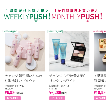
WEEKLY PUSH
W
チェンジ 濃密潤いふんわ
チェンジ シワ改善＆美白
＜早期
り泡洗顔 バブルウォ...
リンクルホワイト ...
節 新春
期間限定：8/7〜13
期間限定：8/7〜13
期間限定：8
¥17,820
¥16,126
¥34,800
¥6,980
¥6,280
¥18,98
(税込)
(税込)
60%OFF
61%OFF
45%OF