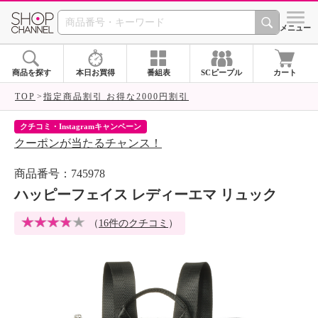
SHOP CHANNEL 
メニュー
商品を探す
本日お買得
番組表
SCピープル
カート
TOP
指定商品割引 お得な2000円割引
クチコミ・Instagramキャンペーン
ネ
クーポンが当たるチャンス！
ネ
商品番号：745978
ハッピーフェイス レディーエマ リュック
（
16件のクチコミ
）