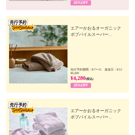
40%OFF
先行SSV
エアーかおるオーガニック
ボブパイルスーパー...
先行予約期間：8/7〜11 放送日：8/12
¥6,600
¥4,280
(税込)
35%OFF
先行SSV
エアーかおるオーガニック
ボブパイルスーパー...