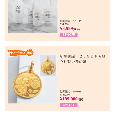
期間限定：8/9〜15
¥34,580
¥8,999
(税込)
73%OFF
Happy Price Value
祈平 純金 ２．５ｇ ＰＡＭ
Ｐ社製 バラの妖...
期間限定：8/5〜18
¥385,000
¥199,900
(税込)
48%OFF