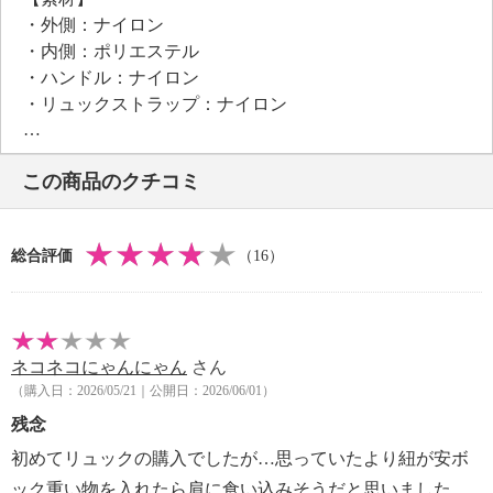
・外側：ナイロン
・内側：ポリエステル
・ハンドル：ナイロン
・リュックストラップ：ナイロン
【サイズ】
・約縦３３ｃｍ×最大横３７ｃｍ×マチ１３ｃｍ
この商品のクチコミ
・約開口部２７ｃｍ×底部２９ｃｍ
・リュックストラップ長さ：約５０〜９０ｃｍ
・Ａ４サイズ：可
総合評価
（16）
【重さ】
・約４１０ｇ
【個体差あり】
・個体差あり
ネコネコにゃんにゃん
さん
【原産国（地）】
（購入日：2026/05/21｜公開日：2026/06/01）
・中国製
残念
初めてリュックの購入でしたが…思っていたより紐が安ボ
ック重い物を入れたら肩に食い込みそうだと思いました。