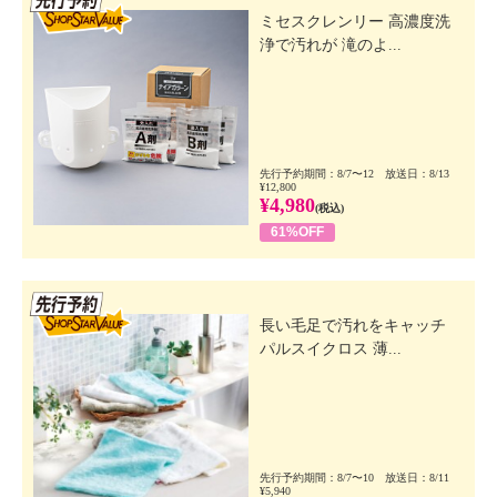
ミセスクレンリー 高濃度洗
浄で汚れが 滝のよ...
先行予約期間：8/7〜12 放送日：8/13
¥12,800
¥4,980
(税込)
61%OFF
先行SSV
長い毛足で汚れをキャッチ
パルスイクロス 薄...
先行予約期間：8/7〜10 放送日：8/11
¥5,940