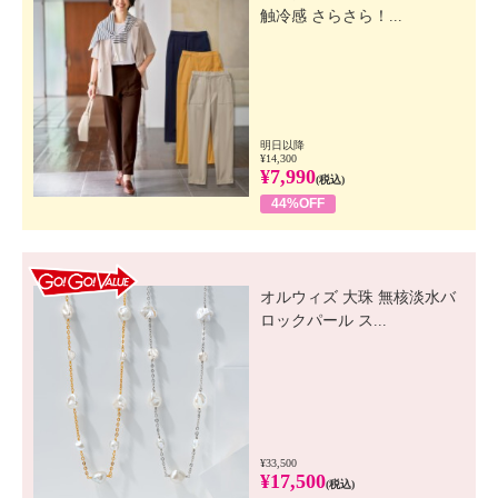
触冷感 さらさら！...
明日以降
¥14,300
¥7,990
(税込)
44%OFF
GO! GO! VALUE
オルウィズ 大珠 無核淡水バ
ロックパール ス...
¥33,500
¥17,500
(税込)