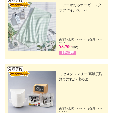
エアーかおるオーガニック
ボブパイルスーパー...
先行予約期間：8/7〜11 放送日：8/12
¥5,720
¥3,700
(税込)
35%OFF
先行SSV
ミセスクレンリー 高濃度洗
浄で汚れが 滝のよ...
先行予約期間：8/7〜12 放送日：8/13
¥12,800