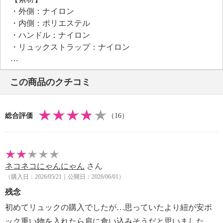
・外側：ナイロン
・内側：ポリエステル
・ハンドル：ナイロン
・リュックストラップ：ナイロン
【サイズ】
・約縦３３ｃｍ×最大横３７ｃｍ×マチ１３ｃｍ
この商品のクチコミ
・約開口部２７ｃｍ×底部２９ｃｍ
・リュックストラップ長さ：約５０〜９０ｃｍ
・Ａ４サイズ：可
総合評価
（16）
【重さ】
・約４１０ｇ
【個体差あり】
・個体差あり
ネコネコにゃんにゃん
さん
【原産国（地）】
（購入日：2026/05/21｜公開日：2026/06/01）
・中国製
残念
初めてリュックの購入でしたが…思っていたより紐が安ボ
ック重い物を入れたら肩に食い込みそうだと思いました。