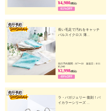
¥4,980
(税込)
61%OFF
先行SSV
長い毛足で汚れをキャッチ
パルスイクロス 薄...
先行予約期間：8/7〜10 放送日：8/11
¥5,940
¥2,998
(税込)
49%OFF
先行SSV
ラ・バガジェリー 復刻！バ
イカラーシリーズ ...