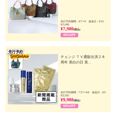
先行予約期間：8/7〜9 放送日：8/10
¥15,800
¥7,980
(税込)
49%OFF
先行SSV
チェンジ ＴＶ通販出演２８
周年 美白の日 美...
先行予約期間：7/27〜8/8 放送日：8/9
¥32,835
¥9,988
(税込)
69%OFF