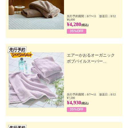
先行予約期間：8/7〜11 放送日：8/12
¥6,600
¥4,280
(税込)
35%OFF
先行SSV
エアーかおるオーガニック
ボブパイルスーパー...
先行予約期間：8/7〜11 放送日：8/12
¥7,590
¥4,930
(税込)
35%OFF
先行SSV