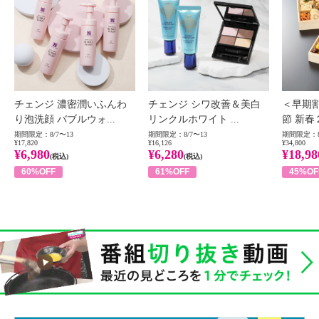
チェンジ 濃密潤いふんわ
チェンジ シワ改善＆美白
＜早期
り泡洗顔 バブルウォ...
リンクルホワイト ...
節 新春
期間限定：8/7〜13
期間限定：8/7〜13
期間限定：8
¥17,820
¥16,126
¥34,800
¥6,980
¥6,280
¥18,98
(税込)
(税込)
60%OFF
61%OFF
45%OF