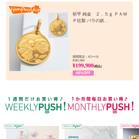
Happy Price Value
祈平 純金 ２．５ｇ ＰＡＭ
Ｐ社製 バラの妖...
期間限定：8/5〜18
¥385,000
¥199,900
(税込)
48%OFF
WEEKLY PUSH
W