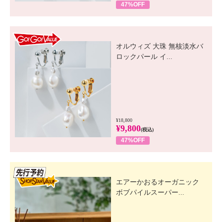
47%OFF
GO! GO! VALUE
オルウィズ 大珠 無核淡水バ
ロックパール イ...
¥18,800
¥9,800
(税込)
47%OFF
先行SSV
エアーかおるオーガニック
ボブパイルスーパー...