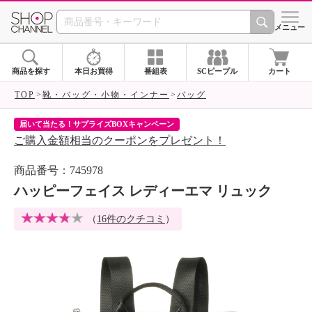
SHOP CHANNEL 
メニュー
商品を探す
本日お買得
番組表
SCピープル
カート
TOP
靴・バッグ・小物・インナー
バッグ
届いて当たる！サプライズBOXキャンペーン
ク
ご購入金額相当のクーポンをプレゼント！
ク
商品番号：745978
ハッピーフェイス レディーエマ リュック
（
16件のクチコミ
）