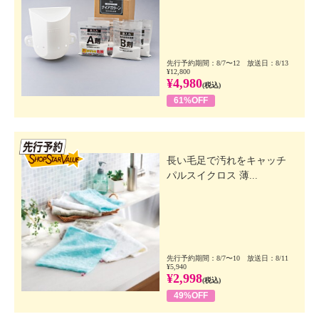
先行予約期間：8/7〜12 放送日：8/13
¥12,800
¥4,980
(税込)
61%OFF
先行SSV
長い毛足で汚れをキャッチ
パルスイクロス 薄...
先行予約期間：8/7〜10 放送日：8/11
¥5,940
¥2,998
(税込)
49%OFF