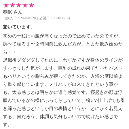
春眠
さん
（購入日：2026/05/20｜公開日：2026/06/16）
驚いています。
初めの一粒はお腹が痛くなったので止めていたのですが、
調べて寝る１〜２時間前に飲んだ方が、とまた飲み始めた
ら・・・
退職後グダグダしてたのに、わずかですが身体のラインが
すっきりした気がします。巨乳の成れの果てだったバスト
もハリというか膨らみが戻ってきたのか、入浴の度以前よ
り重く感じています。メリハリが出来てきたという事か
も。太る感じとは明らかに違う感覚です。寝起きの顔は浮
腫んでいるかの様にふっくらしていて、粉UV仕上げでも引
き締った感じというか目の表情というか、とにかく若見え
する。何だろう、体調も気分もいいので続けたい感じで
す。