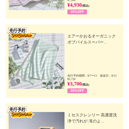
¥7,590
¥4,930
(税込)
35%OFF
先行SSV
エアーかおるオーガニック
ボブパイルスーパー...
先行予約期間：8/7〜11 放送日：8/12
¥5,720
¥3,700
(税込)
35%OFF
先行SSV
ミセスクレンリー 高濃度洗
浄で汚れが 滝のよ...