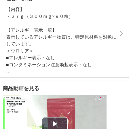
【内容】
・２７ｇ（３００ｍｇ×９０粒）
【アレルギー表示一覧】
表示しているアレルギー物質は、特定原材料を対象に
しています。
＜ウロリア＞
■アレルギー表示：なし
■コンタミネーション注意喚起表示：なし
【期限表示】
商品動画を見る
・開封前：商品記載の通り
【何日／何ヶ月／何回分／何食分】
・３０〜９０日分 ※使用方法により異なる
【同梱書類】
・なし