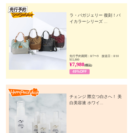
先行SSV
ラ・バガジェリー 復刻！バ
イカラーシリーズ ...
先行予約期間：8/7〜9 放送日：8/10
¥15,800
¥7,980
(税込)
49%OFF
Happy Price Value
チェンジ 際立つ白さへ！ 美
白美容液 ホワイ...