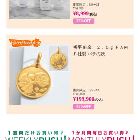
期間限定：8/9〜15
¥34,580
¥8,999
(税込)
73%OFF
Happy Price Value
祈平 純金 ２．５ｇ ＰＡＭ
Ｐ社製 バラの妖...
期間限定：8/5〜18
¥385,000
¥199,900
(税込)
48%OFF