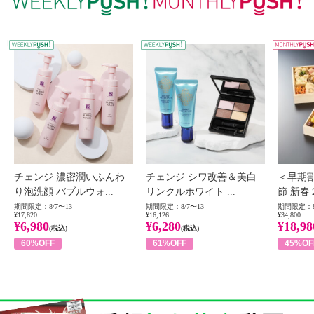
WEEKLY PUSH
W
チェンジ 濃密潤いふんわ
チェンジ シワ改善＆美白
＜早期
り泡洗顔 バブルウォ...
リンクルホワイト ...
節 新春
期間限定：8/7〜13
期間限定：8/7〜13
期間限定：8
¥17,820
¥16,126
¥34,800
¥6,980
¥6,280
¥18,98
(税込)
(税込)
60%OFF
61%OFF
45%OF