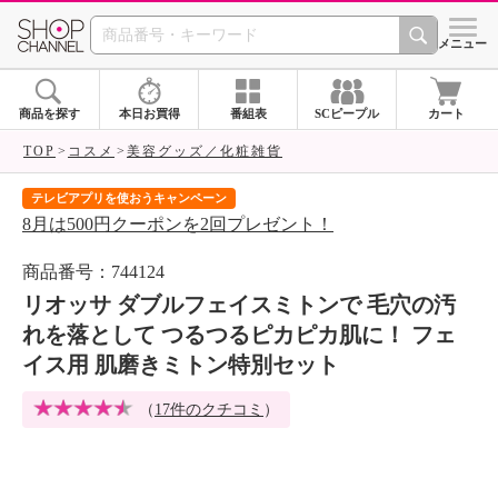
SHOP CHANNEL 
メニュー
商品を探す
本日お買得
番組表
SCピープル
カート
TOP
コスメ
美容グッズ／化粧雑貨
テレビアプリを使おうキャンペーン
届
8月は500円クーポンを2回プレゼント！
ご
商品番号：744124
リオッサ ダブルフェイスミトンで 毛穴の汚
れを落として つるつるピカピカ肌に！ フェ
イス用 肌磨きミトン特別セット
（
17件のクチコミ
）