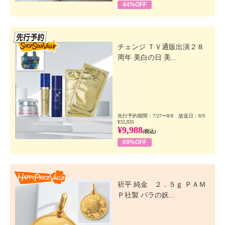
44%OFF
先行SSV
チェンジ ＴＶ通販出演２８
周年 美白の日 美...
先行予約期間：7/27〜8/8 放送日：8/9
¥32,835
¥9,988
(税込)
69%OFF
Happy Price Value
祈平 純金 ２．５ｇ ＰＡＭ
Ｐ社製 バラの妖...