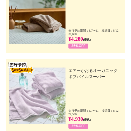
先行予約期間：8/7〜11 放送日：8/12
¥6,600
¥4,280
(税込)
35%OFF
先行SSV
エアーかおるオーガニック
ボブパイルスーパー...
先行予約期間：8/7〜11 放送日：8/12
¥7,590
¥4,930
(税込)
35%OFF