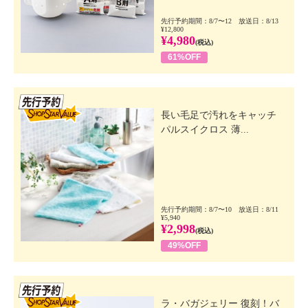
先行予約期間：8/7〜12 放送日：8/13
¥12,800
¥4,980
(税込)
61%OFF
先行SSV
長い毛足で汚れをキャッチ
パルスイクロス 薄...
先行予約期間：8/7〜10 放送日：8/11
¥5,940
¥2,998
(税込)
49%OFF
先行SSV
ラ・バガジェリー 復刻！バ