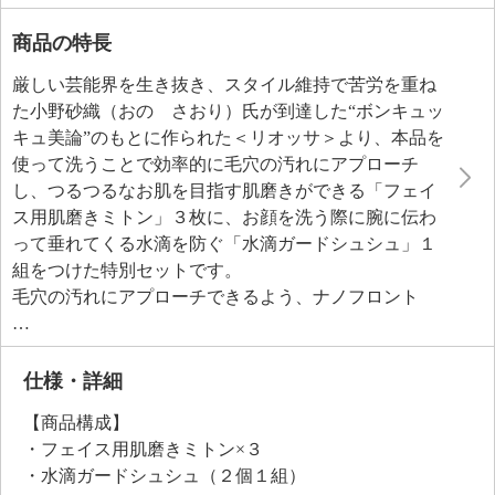
商品の特長
厳しい芸能界を生き抜き、スタイル維持で苦労を重ね
た小野砂織（おの さおり）氏が到達した“ボンキュッ
キュ美論”のもとに作られた＜リオッサ＞より、本品を
使って洗うことで効率的に毛穴の汚れにアプローチ
し、つるつるなお肌を目指す肌磨きができる「フェイ
ス用肌磨きミトン」３枚に、お顔を洗う際に腕に伝わ
って垂れてくる水滴を防ぐ「水滴ガードシュシュ」１
組をつけた特別セットです。
毛穴の汚れにアプローチできるよう、ナノフロント
（Ｒ）糸とポリエステルレギュラー糸を絡ませて立体
ループ状にしたナノループ面（ピンクの面）と、ナノ
フロント（Ｒ）糸を編み上げ、お肌により密着するよ
仕様・詳細
うスエード調に加工し、毛穴やお肌の凹凸に溜まった
【商品構成】
細かい汚れを落とすナノリッチスエード面（薄いピン
・フェイス用肌磨きミトン×３
クの面）で作製。
・水滴ガードシュシュ（２個１組）
大人世代のお肌に負担がかからないように、効率的に