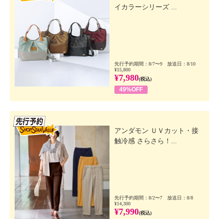
イカラーシリーズ ...
先行予約期間：8/7〜9 放送日：8/10
¥15,800
¥7,980
(税込)
49%OFF
先行SSV
アンダモン ＵＶカット・接
触冷感 さらさら！...
先行予約期間：8/2〜7 放送日：8/8
¥14,300
¥7,990
(税込)