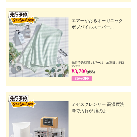
先行SSV
エアーかおるオーガニック
ボブパイルスーパー...
先行予約期間：8/7〜11 放送日：8/12
¥5,720
¥3,700
(税込)
35%OFF
先行SSV
ミセスクレンリー 高濃度洗
浄で汚れが 滝のよ...