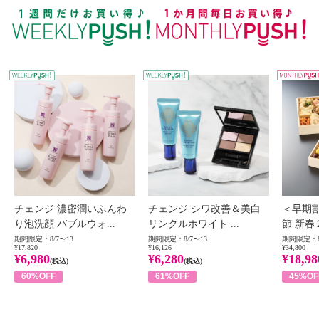
WEEKLY PUSH
W
チェンジ 濃密潤いふんわ
チェンジ シワ改善＆美白
＜早期
り泡洗顔 バブルウォ...
リンクルホワイト ...
節 新春
期間限定：8/7〜13
期間限定：8/7〜13
期間限定：8
¥17,820
¥16,126
¥34,800
¥6,980
¥6,280
¥18,98
(税込)
(税込)
60%OFF
61%OFF
45%OF