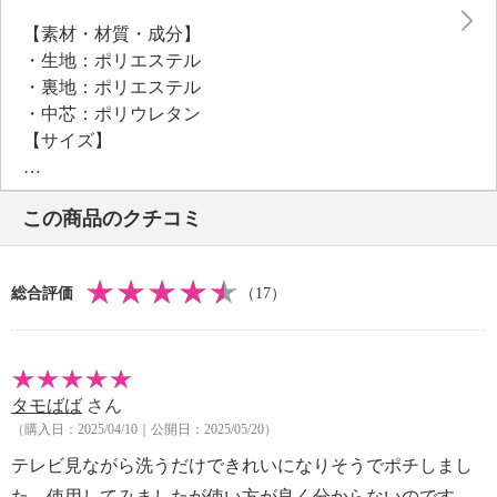
素早く毛穴の汚れにアプローチする２つの面の素材選
【素材・材質・成分】
びにこだわりました。
・生地：ポリエステル
※ナノフロント（Ｒ）は、帝人フロンティア（株）の
・裏地：ポリエステル
商標です。
・中芯：ポリウレタン
【サイズ】
・全長：約８．５ｃｍ
・口幅：約８．５ｃｍ
この商品のクチコミ
※サイズに個体差あり
【重さ】
・約８ｇ（１枚）
総合評価
（17）
※重さに個体差あり
【メンテナンス】
※詳細は取扱説明書参照
【使用上の注意】
タモばば
さん
※詳細は取扱説明書参照
（購入日：2025/04/10｜公開日：2025/05/20）
【同梱書類】
・取扱説明書
テレビ見ながら洗うだけできれいになりそうでポチしまし
【保証（有無）、保証期間】
た。使用してみましたが使い方が良く分からないのです