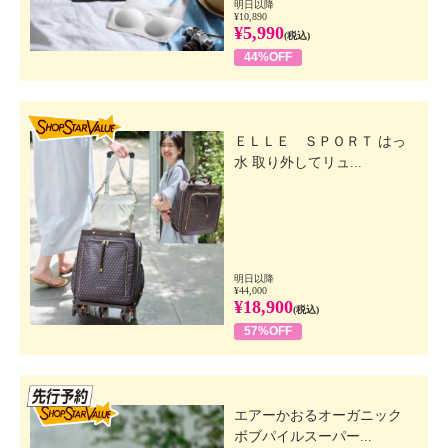
明日以降
¥10,890
¥5,990
(税込)
44%OFF
SHOP STAR VALUE
ＥＬＬＥ ＳＰＯＲＴ はっ
水 取り外してリュ...
明日以降
¥44,000
¥18,900
(税込)
57%OFF
先行SSV
エアーかおるオーガニック
ボブパイルスーパー...