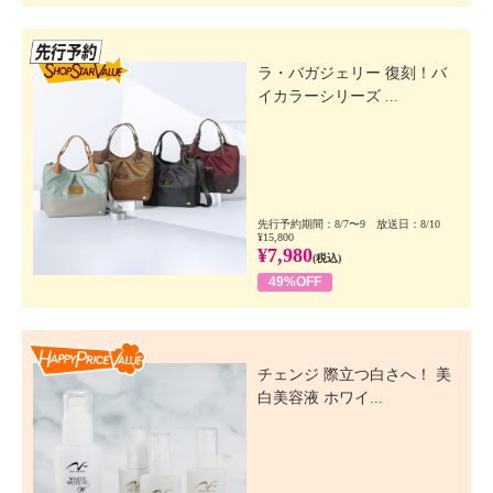
先行SSV
ラ・バガジェリー 復刻！バ
イカラーシリーズ ...
先行予約期間：8/7〜9 放送日：8/10
¥15,800
¥7,980
(税込)
49%OFF
Happy Price Value
チェンジ 際立つ白さへ！ 美
白美容液 ホワイ...