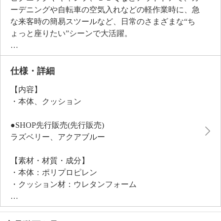
ーデニングや自転車の空気入れなどの軽作業時に、急
な来客時の簡易スツールなど、日常のさまざまな“ち
ょっと座りたい”シーンで大活躍。
クッションを外せば、急な来客時の簡易テーブルや、
ベッド・ソファのサイドテーブルとしても活用できま
す。
仕様・詳細
使用しない時はコンパクトに折りたためるので、省ス
【内容】
ペースに収納可能。
・本体、クッション
高さは１１段階（約１１．５〜４６．５ｃｍ）で調整
できるので、小さなお子様から大人まで幅広く対応し
●SHOP先行販売(先行販売)
ます。
ラズベリー、アクアブルー
※小さなお子様だけで使用しないでください
取っ手、肩掛けベルト付きで持ち運びも簡単。
【素材・材質・成分】
完成品なので面倒な組立不要ですぐに使えます。
・本体：ポリプロピレン
・クッション材：ウレタンフォーム
・クッション張り材：ポリエステル
【サイズ】
・本体：約幅２５．５×奥行２５．５×高さ８〜４６．