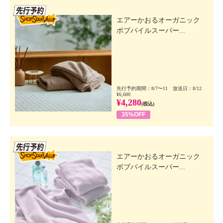
先行SSV
エアーかおるオーガニック
ボブパイルスーパー...
先行予約期間：8/7〜11 放送日：8/12
¥6,600
¥4,280
(税込)
35%OFF
先行SSV
エアーかおるオーガニック
ボブパイルスーパー...