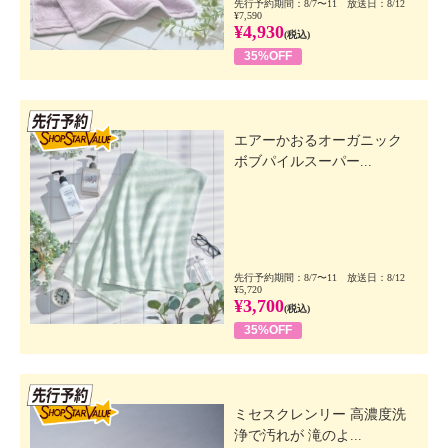
先行予約期間：8/7〜11 放送日：8/12
¥7,590
¥4,930
(税込)
35%OFF
先行SSV
エアーかおるオーガニック
ボブパイルスーパー...
先行予約期間：8/7〜11 放送日：8/12
¥5,720
¥3,700
(税込)
35%OFF
先行SSV
ミセスクレンリー 高濃度洗
浄で汚れが 滝のよ...