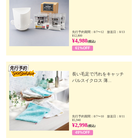
先行予約期間：8/7〜12 放送日：8/13
¥12,800
¥4,980
(税込)
61%OFF
先行SSV
長い毛足で汚れをキャッチ
パルスイクロス 薄...
先行予約期間：8/7〜10 放送日：8/11
¥5,940
¥2,998
(税込)
49%OFF