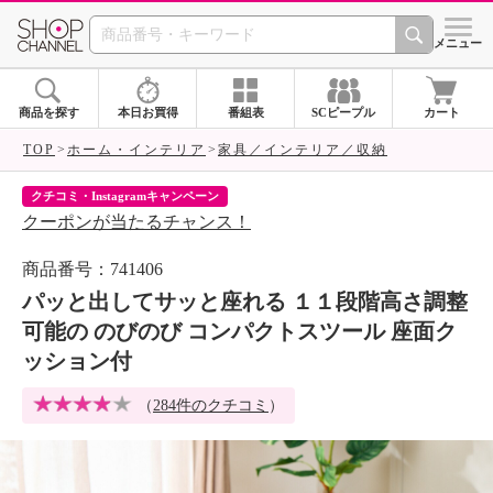
SHOP CHANNEL 
メニュー
商品を探す
本日お買得
番組表
SCピープル
カート
TOP
ホーム・インテリア
家具／インテリア／収納
クチコミ・Instagramキャンペーン
ネ
クーポンが当たるチャンス！
ネ
商品番号：741406
パッと出してサッと座れる １１段階高さ調整
可能の のびのび コンパクトスツール 座面ク
ッション付
（
284件のクチコミ
）