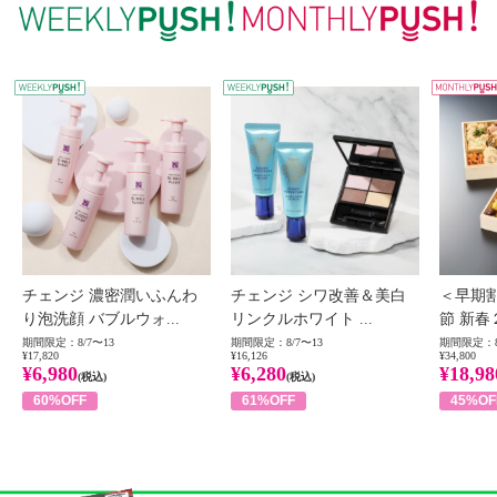
WEEKLY PUSH
W
チェンジ 濃密潤いふんわ
チェンジ シワ改善＆美白
＜早期
り泡洗顔 バブルウォ...
リンクルホワイト ...
節 新春
期間限定：8/7〜13
期間限定：8/7〜13
期間限定：8
¥17,820
¥16,126
¥34,800
¥6,980
¥6,280
¥18,98
(税込)
(税込)
60%OFF
61%OFF
45%OF