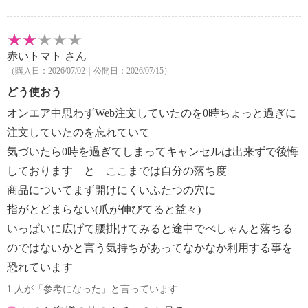
赤いトマト
さん
（購入日：2026/07/02｜公開日：2026/07/15）
どう使おう
オンエア中思わずWeb注文していたのを0時ちょっと過ぎに
注文していたのを忘れていて
気づいたら0時を過ぎてしまってキャンセルは出来ずで後悔
しております と ここまでは自分の落ち度
商品についてまず開けにくいふたつの穴に
指がとどまらない(爪が伸びてると益々)
いっぱいに広げて腰掛けてみると途中でぺしゃんと落ちる
のではないかと言う気持ちがあってなかなか利用する事を
恐れています
1 人が「参考になった」と言っています