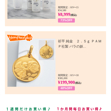
期間限定：8/9〜15
¥34,580
¥8,999
(税込)
73%OFF
Happy Price Value
祈平 純金 ２．５ｇ ＰＡＭ
Ｐ社製 バラの妖...
期間限定：8/5〜18
¥385,000
¥199,900
(税込)
48%OFF