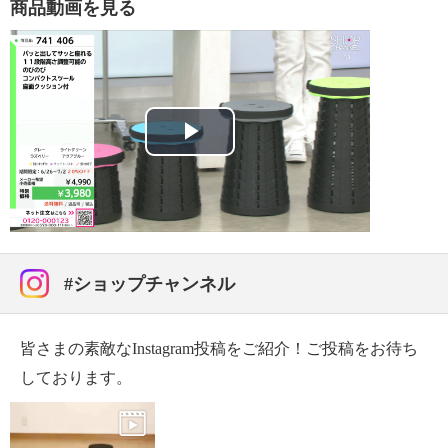
商品動画を見る
５ｃｍ（クッション含む）
・座面：約径２５．５ｃｍ
・座面の高さ：約１１．５〜４６．５ｃｍ（３．５ｃ
ｍ間隔で１１段階調節）
・クッション厚み：約２ｃｍ
【重さ】
Play
・本体：約１．１ｋｇ
・クッション：約９０ｇ
Video
【耐荷重】
・８０ｋｇ
【使用上の注意】
#ショップチャンネル
※詳細は取扱説明書参照
・本商品は樹脂製のため、勢いをつけて座る等すると
座面が割れる可能性がある。
皆さまの素敵なInstagram投稿をご紹介！ご投稿をお待ち
・平坦な場所で使用する。
しております。
・小さなお子様だけで使用しない。
・踏み台がわりの使用などで上に乗らない。
・屋外で長い時間の使用、および日常的な使用は控え