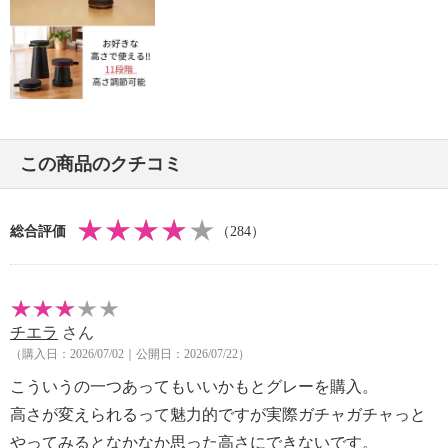
る。
・屋外での常時長い時間の使用、および日常的な使用
は控える。
紫外線の影響により製品の退色や劣化を早め、破損の
原因となる。
・雨天時、降雪時には屋外で絶対に使用しない。内部
への浸水の原因（錆の原因）となる。
この商品のクチコミ
【同梱書類】
・取扱説明書
・開きにくい場合
総合評価
（284）
【保証（有無）、保証期間】
・なし
【原産国（地）】
・中国製
チエラ
さん
（購入日：2026/07/02｜公開日：2026/07/22）
こういうの一つあってもいいかもとグレーを購入。
高さが変えられるって魅力的ですが実際ガチャガチャっと
やってみるとなかなか思った高さにできないです。